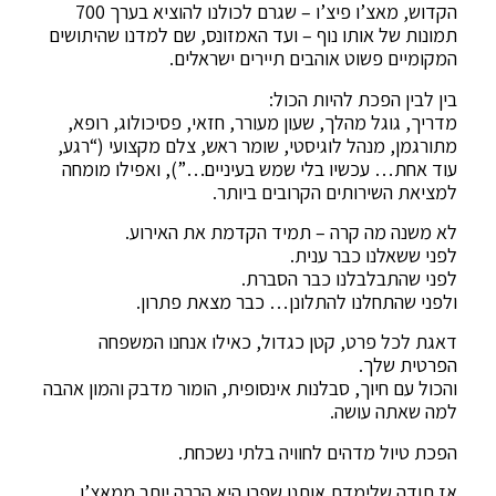
הקדוש, מאצ’ו פיצ’ו – שגרם לכולנו להוציא בערך 700
תמונות של אותו נוף – ועד האמזונס, שם למדנו שהיתושים
המקומיים פשוט אוהבים תיירים ישראלים.
בין לבין הפכת להיות הכול:
מדריך, גוגל מהלך, שעון מעורר, חזאי, פסיכולוג, רופא,
מתורגמן, מנהל לוגיסטי, שומר ראש, צלם מקצועי (“רגע,
עוד אחת… עכשיו בלי שמש בעיניים…”), ואפילו מומחה
למציאת השירותים הקרובים ביותר.
לא משנה מה קרה – תמיד הקדמת את האירוע.
לפני ששאלנו כבר ענית.
לפני שהתבלבלנו כבר הסברת.
ולפני שהתחלנו להתלונן… כבר מצאת פתרון.
דאגת לכל פרט, קטן כגדול, כאילו אנחנו המשפחה
הפרטית שלך.
והכול עם חיוך, סבלנות אינסופית, הומור מדבק והמון אהבה
למה שאתה עושה.
הפכת טיול מדהים לחוויה בלתי נשכחת.
אז תודה שלימדת אותנו שפרו היא הרבה יותר ממאצ’ו