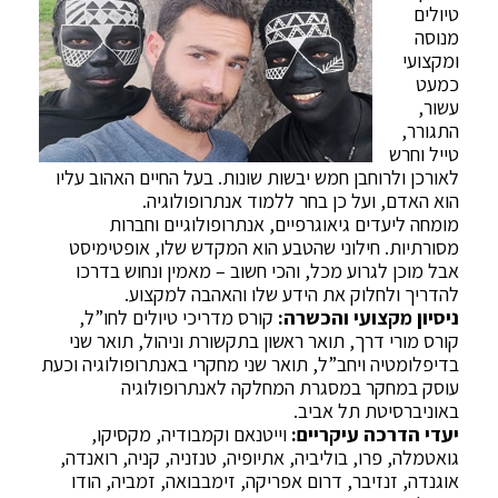
טיולים
מנוסה
ומקצועי
כמעט
עשור,
התגורר,
טייל וחרש
לאורכן ולרוחבן חמש יבשות שונות. בעל החיים האהוב עליו
הוא האדם, ועל כן בחר ללמוד אנתרופולוגיה.
מומחה ליעדים גיאוגרפיים, אנתרופולוגיים וחברות
מסורתיות. חילוני שהטבע הוא המקדש שלו, אופטימיסט
אבל מוכן לגרוע מכל, והכי חשוב – מאמין ונחוש בדרכו
להדריך ולחלוק את הידע שלו והאהבה למקצוע.
ניסיון מקצועי והכשרה:
קורס מדריכי טיולים לחו”ל,
קורס מורי דרך, תואר ראשון בתקשורת וניהול, תואר שני
בדיפלומטיה ויחב”ל, תואר שני מחקרי באנתרופולוגיה וכעת
עוסק במחקר במסגרת המחלקה לאנתרופולוגיה
באוניברסיטת תל אביב.
יעדי הדרכה עיקריים:
וייטנאם וקמבודיה, מקסיקו,
גואטמלה, פרו, בוליביה, אתיופיה, טנזניה, קניה, רואנדה,
אוגנדה, זנזיבר, דרום אפריקה, זימבבואה, זמביה, הודו