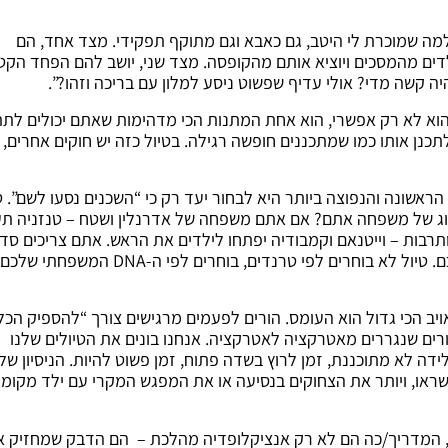
מה שמוכרת לי היטב, גם כאבא וגם מתוקף תפקידי. מצד אחד, הם
דים מהמסכים ויוציא אותם מהקופסה. מצד שני, יושב להם הפחד הקט
 קשה מדי? אולי עדיף שפשוט ניסע למלון עם בריכה וזהו?”.
 הוא לא רק אפשרי, הוא אחת המתנות הכי מדהימות שאתם יכולים לת
נן אותו כמו שמתכננים חופשה רגילה. בטיול כזה יש חוקים אחרים, 
ראשונה והנפוצה ביותר היא לבחור יעד רק כי “השכנים נסעו לשם”. ט
ג של משפחה אתם? אם אתם משפחה של אדרנלין ושטח – טנזניה תע
רבות – וייטנאם וקמבודיה יפתחו לילדים את הראש. אתם צריכים סד
ומודרניות לצד מסורת? יפן וקוריאה הן בול בשבילכם. טיול לא בוחרים לפי טרנדים, בוחרים לפי ה
יב הכי גדול הוא העומס. הורים לפעמים מרגישים צורך “להספיק הכל
ים שנגררים מאטרקציה לאטרקציה. אנחנו בונים את הטיולים שלנו
לידה לא מתוכננת, זמן לרוץ בשדה פתוח, זמן פשוט
להיות
. הניסיון שלי
או, ויותר את הצחוקים בנסיעה או את המפגש המקרי עם ילד מקומי.
 המדריך/כה הם לא רק אנציקלופדיה מהלכת – הם הדבק שמחזיק א