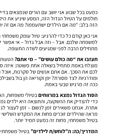
כמעט בכל שבוע אני יושב עם הורים שנמצאים בדיל
חולמים על הטיול הגדול הזה, המסע שיניע את היל
הזה בלב: “מה אם הילדים ישתעממו? מה אם זה יהיה
אני כאן קודם כל כדי להרגיע: טיול עומק משפחתי
למשפחה שלכם. אבל – וזה אבל גדול – אי אפשר לתכ
מתחילים הרבה לפני שמגיעים לשדה התעופה.
תעזבו את “מה כולם עושים” – מי אתם?
הטעות ה
מוצלח באמת מתחיל בשאלה אחת פשוטה: איזה סו
לכם את הסכך. אם אתם אנשים של סקרנות, אוכל ות
ככה זה מרגיש טבעי באמת.
הסוד הגדול נמצא במרווחים
בטיולי משפחות, האו
כדי להצדיק את ההשקעה, והתוצאה היא ילדים גמור
אחרת. אנחנו משאירים זמן לנשום – זמן לעצור לג
מראה שהילדים זוכרים פחות את המקדש השלישי שר
בטיול משפחתי, פחות זה כמעט תמיד יותר.
המדריך/כה: ה”לוחש/ת לילדים”
בטיול משפחתי,