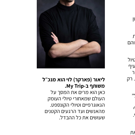
ן
ת
והם
יול
יף
ר
-DNA המשפחתי שלכם. רק
ליאור (פארקר) לוי הוא מנכ״ל
משותף ב-My Trip.
כאן הוא מרים את המסך על
”
העולם שמאחורי טיולי העומק
הגאוגרפיים וטיולי הקונספט.
מהאנשים ועד הרגעים הקטנים
שעושים את כל ההבדל.
ת