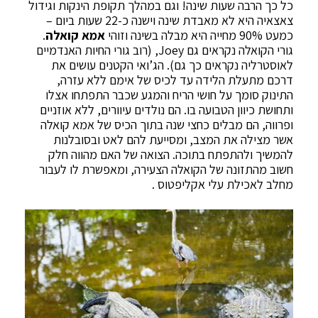
כל כך הרבה שעות שינה! וגם במהלך תקופת הינקות וגידול
צאצאיה היא לא מאבדת שינה וישנה כ-22 שעות ביום –
כמעט 90% מחייה היא מבלה בשינה וזוהי
אמא קואלה
.
גורי הקואלה נקראים גם Joey, (רוב גורי החיות האנדמיים
לאוסטרליה נקראים כך גם). הג’ואי הקטנים עושים את
דרכם מתעלת הלידה עד לכיס של אימם ללא עזרה,
התינוק סומך על חושי הריח והמגע שכבר התפתחו אצלו
ותחושת כיוון הטבועה בו. הם נולדים עיוורים, ללא אוזניים
ופרווה, הם מבלים כחצי שנה בתוך הכיס של אמא קואלה
אשר מצילה את המצב, ומסייעת להם לאט ובסובלנות
להמשיך ולהתפתח בתוכה. הצואה של האם מהווה חלק
חשוב מהתזונה של הקואלה הצעירה, ומאפשרת לו לעבור
מחלב לאכילת עלי אקליפטוס .