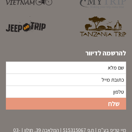
להרשמה לדיוור
מיי טריפ בע"מ | ח.פ 515315067 | המלאכה 39, חולון | 03-