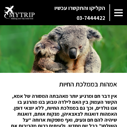
הקליקו והתקשרו עכשיו
03-7444422
אמהות בממלכת החיות
אין דבר חם ומרגיע יותר מאהבתה המסורה של אמא,
הקשר העמוק בין האם לילדה טבוע בנו מהרגע בו
אנו נולדים, וכך גם בממלכת החיות, ללא יוצאי דופן.
האמהות דואגות לצאצאיהן, מנקות אותם, דואגות
שיהיה להם חם ונעים, ואף מספקות ארוחה “על
השולחן” בכל יום מחדש, ולעיתים רבות מקריבות את