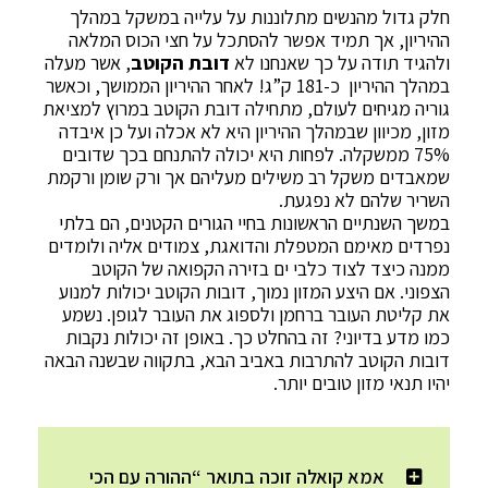
חלק גדול מהנשים מתלוננות על עלייה במשקל במהלך
ההיריון, אך תמיד אפשר להסתכל על חצי הכוס המלאה
ולהגיד תודה על כך שאנחנו לא
דובת הקוטב
, אשר מעלה
במהלך ההיריון כ-181 ק”ג! לאחר ההיריון הממושך, וכאשר
גוריה מגיחים לעולם, מתחילה דובת הקוטב במרוץ למציאת
מזון, מכיוון שבמהלך ההיריון היא לא אכלה ועל כן איבדה
75% ממשקלה. לפחות היא יכולה להתנחם בכך שדובים
שמאבדים משקל רב משילים מעליהם אך ורק שומן ורקמת
השריר שלהם לא נפגעת.
במשך השנתיים הראשונות בחיי הגורים הקטנים, הם בלתי
נפרדים מאימם המטפלת והדואגת, צמודים אליה ולומדים
ממנה כיצד לצוד כלבי ים בזירה הקפואה של הקוטב
הצפוני. אם היצע המזון נמוך, דובות הקוטב יכולות למנוע
את קליטת העובר ברחמן ולספוג את העובר לגופן. נשמע
כמו מדע בדיוני? זה בהחלט כך. באופן זה יכולות נקבות
דובות הקוטב להתרבות באביב הבא, בתקווה שבשנה הבאה
יהיו תנאי מזון טובים יותר.
אמא קואלה זוכה בתואר “ההורה עם הכי