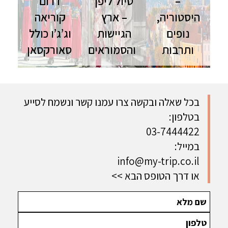
–
טיול ליפן
דרום
היסטוריה,
– ארץ
קוריאה
נופים
הגיישות
וג’ג’ו כולל
ותרבות
והסמוראים
סאורקסאן
המדינות
טיול ליפן |
טיול לדרום
הבלטיות | 9
16 ימים |
קוריאה | 13
ימים | סוכות
ספט'-נוב'
ימים | ספט'-
מסע בין
מסלול הדגל
פסח טיול
בכל שאלה ובקשה צרו עמנו קשר ונשמח לסייע
תרבות, נופים
ליפן כולל
מקיף בפנינת
בטלפון:
וערים ציוריות
חגים ושלכת
המזרח
הרחוק כולל
03-7444422
חגי תשרי
במייל:
ופסח
info@my-trip.co.il
או דרך הטופס הבא >>