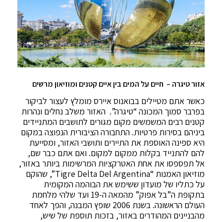
אזור טיגרה – חיים על המים בין איים קטנים ומוזיאון מרשים
כאשר אתם מטיילים בבואנוס איירס מומלץ לעצור לביקור
בפרבר סמוך המכונה “טיגרה”. האזור משלב נחלים ונהרות
קטנים רבים המשמשים מקום מגורים לתושבים המתניידים
ביניהם בסירות פרטיות. התחבורה הציבורית הנפוצה במקום
היא ספינה האוספת את התיירים ותושבי האזור, ומסייעת
להם להתנייד בקלות ממקום למקום. ואם אתם כבר שם,
אל תפספסו את אחת האטרקציות המרשימות ביותר באזור,
מוזיאון האמנות “Tigre Delta Del Argentina”, שהוקם
על כתליו של מועדון ששימש את הבוהמה המקומית
בתקופת ה”בל אפוק” מהמאה ה-19 ועד שלהי מלחמת
העולם הראשונה. בשנת 2006 שופץ המבנה, והפך לאחד
מהבניינים המהודרים באזור, בזכות תוספת של שיש,