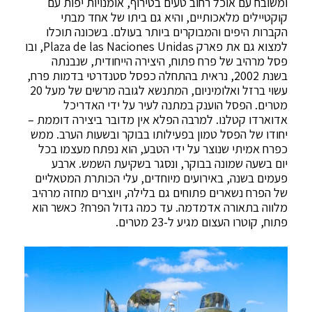
ומשובח עם אוכל רחוב טעים בטירוף, אומנויות יפות עם
קוקטיילים מלאכותיים, והיא גם ביתו של אחד מבתי
הקברות היפים והמבוקרים ביותר בעולם. בשכונה תוכלו
למצוא גם את פארק Plaza de las Naciones Unidas, ובו
פסל מרהיב של פרח פתוח, היצירה הייחודית, שנבנתה
בשנת 2002, נראית בהתחלה כפסל סטנדרטי בדמות פרח,
עשוי ברזל ואלומיניום, המתנשא לגובה מרשים של מעל 20
מטרים. הפסל הוענק במתנה לעיר על ידי האדריכל
אדוארדו קטלנו. למרבה הפלא אין מדובר ביצירה דוממת –
יחודו של הפסל טמון בפעילותו בבוקר ובשעות הערב. ממש
כפרח אמיתי שנוצר על ידי הטבע, הוא נפתח מעצמו בכל
יום בשעה שמונה בבוקר, ונסגר בשקיעת השמש. ארבע
פעמים בשנה, באירועים מיוחדים, עלי הכותרת המטאליים
של הפרח נשארים פתוחים גם בלילה, ויוצרים מחזה מרהיב
מלווה בתאורה אדמדמה. עד כמה גדול הפרח? כאשר הוא
פתוח, קוטרו העצום מגיע ל-23 מטרים.