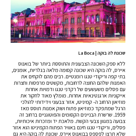
שכונת לה בוקה | La Boca
ללא ספק השכונה הצבעונית והתוססת ביותר של בואנוס
איירס, לה בוקה היא שכונה קסומה מלאה בגלריות, אומנים,
בתי קפה וריקודי טנגו רומנטיים. רבים מהם לוקחים את
האמנות שלהם החוצה לרחובות, מקשטים מרפסות וחצרות
עם פסלים משעשעים של רקדני טנגו ודמויות אחרות
אייקוניות ארגנטינאיות אחרות. מומלץ מאוד לחקור את
מוזיאון הרחוב ה- קמיניטו, אזור צבעוני וידידותי להולכי
הרגל שמתפקד כמוזיאון פתוח ושוק אמנות תוסס מאז
1959. שרשרת הבניינים הקסומים והפוטוגניים ברחוב זה
צבועה במגוון צבעי הקשת. מלאכת יד ומזכרות איכותיות,
פסלים, וריקודי טנגו חינם באוויר הפתוח הקמיניטו הוא אזור
שלא תרצו לפספס בבואנוס איירס. שכונת לה בוקה היא גם