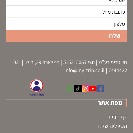
מיי טריפ בע"מ | ח.פ 515315067 | המלאכה 39, חולון | 03-
info@my-trip.co.il
7444422 |
מפת אתר
דף הבית
הטיולים שלנו