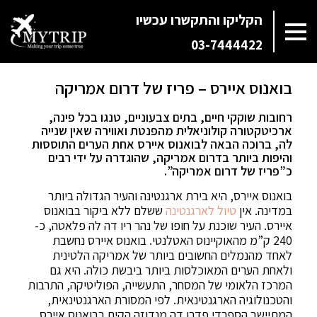
הקליקו והתקשרו עכשיו
03-7444422
בואנוס איירס – פריז של דרום אמריקה
רחובות שוקקי חיים, בתים צבעוניים, טנגו בכל פינה,
ארכיטקטורה קולוניאלית מהפנטת ואווירה שאין שנייה
לה, ברוכה הבאה לבואנוס איירס אחת הערים התוססות
והיפות ביותר בדרום אמריקה, שהוגדרה על ידי רבים
כ”פריז של דרום אמריקה”.
בואנוס איירס, היא בירת ארגנטינה והעיר הגדולה ביותר
במדינה. אין
טיול לארגנטינה
ששלם ללא ביקור בבואנוס
איירס. העיר שוכנת על חופו של נהר ריו דה לה פלאטה, כ-
240 ק”מ מהאוקיינוס ​​האטלנטי. בואנוס איירס נחשבת
לאחד מהנמלים החשובים ביותר של אמריקה הלטינית
ולאחת הערים המאוכלסות ביותר ביבשת כולה. היא גם
המרכז הלאומי של המסחר, התעשייה, הפוליטיקה, התרבות
והטכנולוגיה הארגנטינאית. לפי המסורת הארגנטינאית,
המתיישב הספרדי פדרו דה מנדוזה הקים בבואנוס איירס