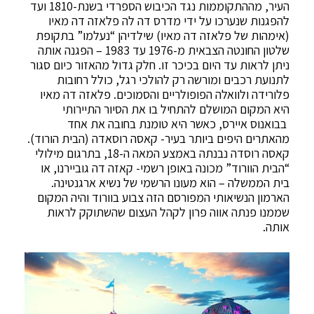
העיר, מההתקוממות נגד הכיבוש הספרדי בשנת-1810 ועד
להפגנות שנערכו על ידי מדרס דה לה פלאזה דה מאיו
(אימהות של פלאזה דה מאיו) שילדיהן “נעלמו” בתקופת
שלטון החונטה הצבאית מ-1976 עד 1983 – הפגנה אותה
ניתן לראות עד היום בכיכר זו. חלק גדול מהאזור כיום סגור
לתנועת רכבים ומורשה רק להולכי רגל, כולל רחובות
פלורידה ולוואלה הפופולריים והסמוכים. פלאזה דה מאיו
היא המקום המושלם להתחיל בו את הסיור התיירותי
בבואנוס איירס, כאשר היא טומנת בחובה את אחד
מהאתרים היפים ביותר בעיר- קאסה רוסאדה (הבית הורוד).
קאסה רוסדה נבנתה באמצע המאה ה-18, בתרגום מילולי
“הבית הוורוד” מכונה באופן רשמי- קאזה דה גוביירנו, או
בית הממשלה – הוא מעונו הרשמי של נשיא ארגנטינה.
הארמון הנשיאותי המפורסם הזה צבוע בוורוד והיה המקום
שממנו פנתה אווה פרון לקהל העצום שהשתוקק לראות
אותה.