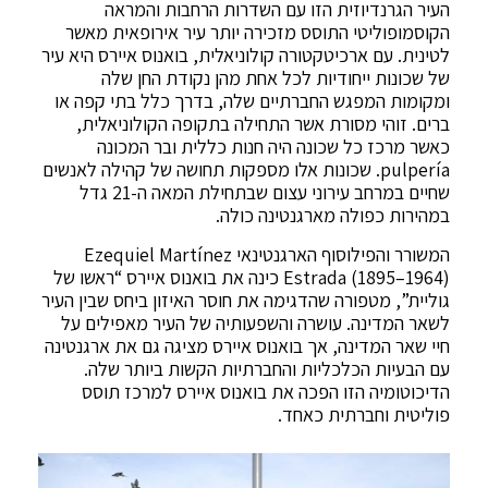
העיר הגרנדיוזית הזו עם השדרות הרחבות והמראה
הקוסמופוליטי התוסס מזכירה יותר עיר אירופאית מאשר
לטינית. עם ארכיטקטורה קולוניאלית, בואנוס איירס היא עיר
של שכונות ייחודיות לכל אחת מהן נקודת החן שלה
ומקומות המפגש החברתיים שלה, בדרך כלל בתי קפה או
ברים. זוהי מסורת אשר התחילה בתקופה הקולוניאלית,
כאשר מרכז כל שכונה היה חנות כללית ובר המכונה
pulpería. שכונות אלו מספקות תחושה של קהילה לאנשים
שחיים במרחב עירוני עצום שבתחילת המאה ה-21 גדל
במהירות כפולה מארגנטינה כולה.
המשורר והפילוסוף הארגנטינאי Ezequiel Martínez
Estrada (1895–1964) כינה את בואנוס איירס “ראשו של
גוליית”, מטפורה שהדגימה את חוסר האיזון ביחס שבין העיר
לשאר המדינה. עושרה והשפעותיה של העיר מאפילים על
חיי שאר המדינה, אך בואנוס איירס מציגה גם את ארגנטינה
עם הבעיות הכלכליות והחברתיות הקשות ביותר שלה.
הדיכוטומיה הזו הפכה את בואנוס איירס למרכז תוסס
פוליטית וחברתית כאחד.