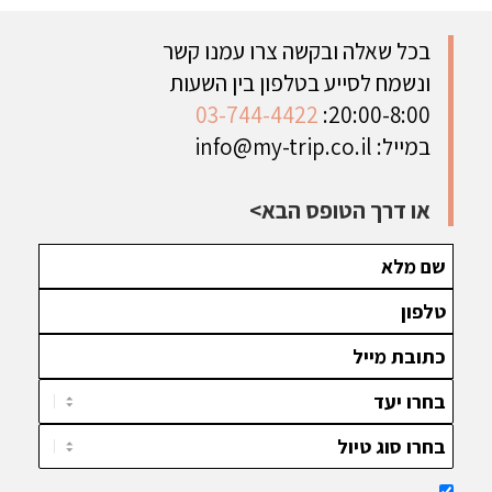
| 24 יום |
פטגוניה
וצ'ילה, דרך
נובמבר מסע
היפיפה, דרך
חבל הארץ
בכל שאלה ובקשה צרו עמנו קשר
בלתי נשכח
הערים
פטגוניה
ונשמח לסייע בטלפון בין השעות
בין הנופים
הססגוניות
המדהים
היפים בעולם
והפארקים
ביופיו, בין
03-744-4422
20:00-8:00:
הלאומיים
הערים
במייל:
info@my-trip.co.il
בארגנטינה,
הססגוניות
ועד העיירות
והפארקים
הציוריות
הלאומיים
או דרך הטופס הבא>
והטבע
והטבע
הפראי
הפראי | 21
בצ'ילה | 15
ימים - ניתן
ימים - ניתן
להתאמה
להתאמה