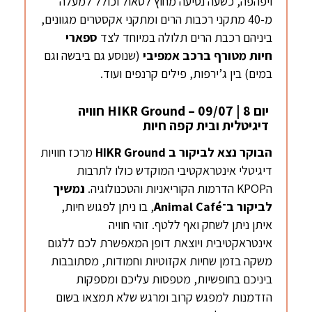
ויפהפה, כשעה נסיעה מחוץ לסאול וכולל למעלה
מ-40 מתקני רכבות הרים ומתקני אקסטרים מגוונים,
ביניהם רכבת הרים תלולה במיוחד לצד
ספארי
חיות מטורף ברכב אמפיבי
(שנוסע גם ביבשה וגם
במים) בין ג’ירפות, פילים קרנפים ועוד.
יום 8 | 09/07 – HIKR Ground חוויה
דיגיטלית ובית קפה חיות
הבוקר נצא לביקור ב
HIKR Ground
מרכז חוויות
דיגיטלי אינטראקטיבי המוקדש כולו לתרבות
הKPOP הדרמות הקוריאניות והטכנולוגיה.
נמשיך
לביקור ב־
Animal Café
, בו ניתן לפגוש חיות,
איתן ניתן לשחק ואף ללטף. זוהי חוויה
אינטראקטיבית ויוצאת דופן המאפשרת לכם ללגום
משקה בזמן שחיות אקזוטיות וחמודות, מסתובבות
ביניכם בחופשיות, מטפסות עליכם ומספקות
הזדמנות למפגש קרוב ומרגש שלא תמצאו בשום