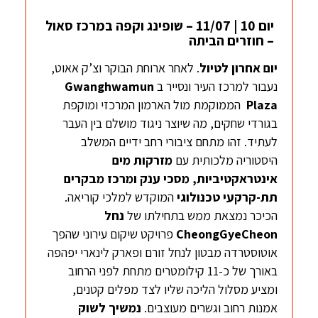
יום 10 | 11/07 – שופינג וקפה במרכז סאול
– חוזרים הביתה
יום אחרון לטיול
. לאחר ארוחת הבוקר וצ’ק אאוט,
נעבור למרכז העיר ונסייר ב
Gwanghwamun
Plaza
הממוקמת מול הארמון המרכזי ומוקפת
בגורדי שחקים, מה שיוצר ניגוד מושלם בין העבר
לעתיד. זהו מתחם ציבורי רחב ידיים המשלב
היסטוריה מלכותית עם
מזרקות מים
אינטראקטיביות, מסכי ענק ומרכז מבקרים
תת-קרקעי טכנולוגי
המוקדש למלכי קוריאה.
הכיכר נמצאת ממש בתחילתו של
נחל
CheongGyeCheon
פרויקט שיקום עירוני שהפך
אוטוסטרדה מבטון לנחל זורם ופארק לינארי יפהפה
באורך של כ-11 קילומטרים מתחת לפני הרחוב
ומציע מסלול הליכה שליו לצד מפלים קטנים,
אמנות רחוב וגשרים מעוצבים.
נמשיך
לשוק