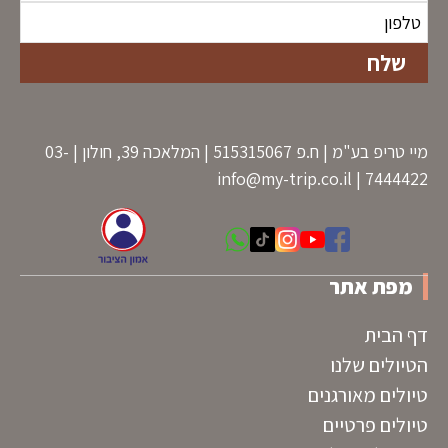
מיי טריפ בע"מ | ח.פ 515315067 | המלאכה 39, חולון | 03-
info@my-trip.co.il
7444422 |
מפת אתר
דף הבית
הטיולים שלנו
טיולים מאורגנים
טיולים פרטיים