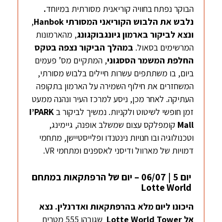
הבוקר נפתח בחוויה קוריאנית מסורתית במיוחד
.
נלבש את הלבוש הקוריאני המסורתי
Hanbok
,
ונצא לביקור בארמון
גיונגבוקגונג
, מהארמונות
המרשימים בסאול.
במהלך הביקור נצפה בטקס
החלפת המשמר הססגוני
, המתקיים מס’ פעמים
ביום, בו משתתפים עשרות חיילים בלבוש מסורתי,
המשחזרים את חילוף השמירה על הארמון בתקופה
העתיקה. לאחר מכן, ניסע למרכז העיר ונהנה ממעט
זמן חופשי לשיטוט ולקניות. נמשיך לביקור ב
I’PARK
Mall
קומפלקס עצום שמשלב אופנה, גיימינג,
וטכנולוגיה ובו חנויות נינטנדו ופלייסטיישן, מתחמי
דמויות של מארוול ודיסני לאספנים ומתחמי VR.
יום 5 | 06/07 – יום של הרפתקאות במתחם
Lotte World
היכונו ליום מלא בהרפתקאות ואדרנלין. נצא
אל
Lotte World Tower
שגובהו 555 מטרים