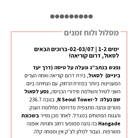
1
2
3
4
5
6
7
8
9
10
מסלול ולוח זמנים
ימים 1-2 | 02-03/07-ברוכים הבאים
לסאול, דרום קוריאה!
נפגש בנתב”ג ונעלה על טיסה (דרך יעד
ביניים) לסאול
, בירת דרום קוריאה ואחת הערים
המעניינות ביותר במזרח הרחוק. עם הנחיתה ביום
השני לטיול והשלמת סידורי הכניסה,
נסע לסאול
שם נעלה ל-
N Seoul Tower
, בגובה 236.7
מטרים ונהנה מתצפית מדהימה מחלונות הענק
והגגות הפתוחים במגדל. לאחר מכן נסייר
בשכונת
Hangade
בה נהנה ממופעי רחוב וחנויות אופנה
מטורפות. נעבור למלון לצ’ק אין ומנוחה קלה