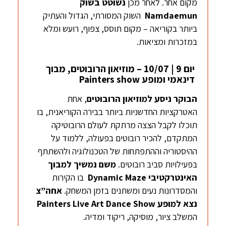
מקום אחר. לאחר מכן
נשוטט בשוק
Namdaemun
השוק המסורתי, הגדול והעתיק
ביותר בקוריאה – מקום תוסס, צפוף, רועש ומלא
במזכרות ומציאות.
יום 9 | 10/07 – מוזיאון הרובוטים, מבוך
דינאמי ומופע Painters show
הבוקר ניסע למוזיאון הרובוטים
, אחת
האטרקציות החדשניות ביותר בבירה הקוריאנית, בו
תוכלו לקבל הצצה מרתקת לעולם הרובוטיקה
המתקדם, להכיר רובוטים בפעולה, ללמוד על
ההיסטוריה וההתפתחות של הטכנולוגיה ולהשתתף
בפעילויות סביב רובוטים.
משם נמשיך למבוך
האינטרקטיבי
Dynamic Maze
בו הקירות
והמסדרונות נעים ומשתנים בזמן המשחק.
אחה”צ
נצא למופע
Painters Live Art Dance Show
המשלב ציור, מוסיקה, ריקוד ומדיה.