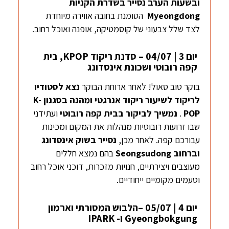
ובשעות הערב נסייר בשדרת הקניות
Myeongdong
הטומנת בחובה אווירה מיוחדת
לצד שלל צבעוני של קוסמטיקה, אופנה ואוכל רחוב.
יום 3 | 04/07 – סדנת ריקוד KPOP, בית
קפה רובוטי ושכונת אינסדונג
בוקר טוב סאול! לאחר ארוחת הבוקר
נצא לסטודיו
לריקוד לשיעור ריקוד אנרגטי ומהנה בסגנון
K-
POP
.
נמשיך לביקור בבית קפה רובוטי
ועתידני
שבו זרועות רובוטיות מנהלות את המקום ומכינות
עבורכם קפה. לאחר מכן,
נסייר
בשוק
אינסדונג
וברחוב
Seongsudong
בהם נמצא חללים
מעוצבים ויצירתיים, חנויות מזכרות, דוכני אוכל רחוב
וטעמים מקומיים ייחודיים.
יום 4 | 05/07 –הלבוש המסורתי וארמון
Gyeongbokgung ו- IPARK