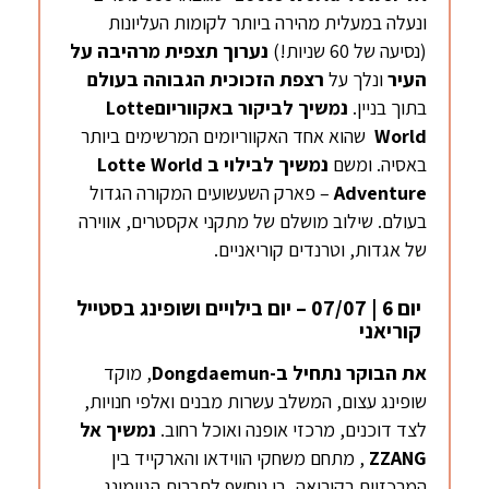
ונעלה במעלית מהירה ביותר לקומות העליונות
(נסיעה של 60 שניות!)
נערוך תצפית מרהיבה על
העיר
ונלך על
רצפת הזכוכית הגבוהה בעולם
בתוך בניין.
נמשיך לביקור
באקווריום
Lotte
World
שהוא אחד האקווריומים המרשימים ביותר
באסיה. ומשם
נמשיך
לבילוי ב
Lotte World
Adventure
– פארק השעשועים המקורה הגדול
בעולם. שילוב מושלם של מתקני אקסטרים, אווירה
של אגדות, וטרנדים קוריאניים.
יום 6 | 07/07 – יום בילויים ושופינג בסטייל
קוריאני
את הבוקר
נתחיל ב-
Dongdaemun
, מוקד
שופינג עצום, המשלב עשרות מבנים ואלפי חנויות,
לצד דוכנים, מרכזי אופנה ואוכל רחוב.
נמשיך
אל
ZZANG
, מתחם משחקי הווידאו והארקייד בין
המרכזיים בקוריאה, בו ניחשף לתרבות הגיימינג