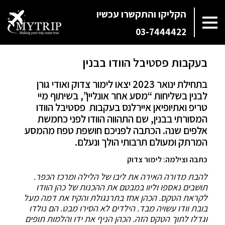
הקליקו והתקשרו עכשיו
03-7444422
בעקבות פסטיבל הוודו בבנין
בתחילת ינואר 2023 יצאו לימור צדוק ואודי גורן
לבנין בשליחות “מסע אחר אונליין”, בשיתוף מיי
טריפ ואתיופיאן איירלנס בעקבות פסטיבל הוודו
המסורתי בבנין, שם התהווה הוודו לפני כחמשת
אלפים שנה. הכתבה לפניכם חושפת טפח מהמסע
המרתק ומעולם תרבותי הולך ונעלם.
כתבה וצילמה: לימור צדוק
להבת מדורה האירה את ליבו של הלילה ומרכז הכפר.
תושבים נאספו וליוו במבטם את ההכנות של כהן הוודו
לקראת הטקס. הכהן אחז בתרנגולת והקיז את דמה מעל
בובת וודו עשויה מבד. הילדים לא הסירו מבט. הם נולדו
וגדלו לתוך הטקס הזה. הכהן הניף את ידו והלמות תופים