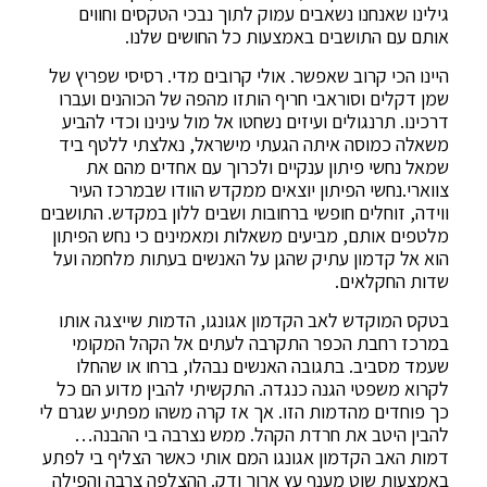
גילינו שאנחנו נשאבים עמוק לתוך נבכי הטקסים וחווים
אותם עם התושבים באמצעות כל החושים שלנו.
היינו הכי קרוב שאפשר. אולי קרובים מדי. רסיסי שפריץ של
שמן דקלים וסוראבי חריף הותזו מהפה של הכוהנים ועברו
דרכינו. תרנגולים ועיזים נשחטו אל מול עינינו וכדי להביע
משאלה כמוסה איתה הגעתי מישראל, נאלצתי ללטף ביד
שמאל נחשי פיתון ענקיים ולכרוך עם אחדים מהם את
צווארי.נחשי הפיתון יוצאים ממקדש הוודו שבמרכז העיר
ווידה, זוחלים חופשי ברחובות ושבים ללון במקדש. התושבים
מלטפים אותם, מביעים משאלות ומאמינים כי נחש הפיתון
הוא אל קדמון עתיק שהגן על האנשים בעתות מלחמה ועל
שדות החקלאים.
בטקס המוקדש לאב הקדמון אגונגו, הדמות שייצגה אותו
במרכז רחבת הכפר התקרבה לעתים אל הקהל המקומי
שעמד מסביב. בתגובה האנשים נבהלו, ברחו או שהחלו
לקרוא משפטי הגנה כנגדה. התקשיתי להבין מדוע הם כל
כך פוחדים מהדמות הזו. אך אז קרה משהו מפתיע שגרם לי
להבין היטב את חרדת הקהל. ממש נצרבה בי ההבנה…
דמות האב הקדמון אגונגו המם אותי כאשר הצליף בי לפתע
באמצעות שוט מענף עץ ארוך ודק. ההצלפה צרבה והפילה