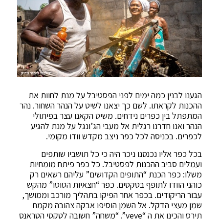
הגענו לבנין כמה ימים לפני הפסטיבל על מנת לחוות את
ההכנות לקראתו. לשם כך יצאנו לשיט על הנהר השחור. נהר
המתפתל בין כפרים נידחים. משיט הקאנו עצר בפיתולי
הנהר ואנו חדרנו רגלית אל מעבי הג’ונגל על מנת להגיע
לכפרים. בכניסה לכל כפר ניצב מקדש וודו מקומי.
בכל כפר אליו נכנסנו ניכר היה כי כל תושביו שותפים
ועמלים סביב ההכנות לפסטיבל. כל כפר פיתח מומחיות
משלו: כפר הכנת “התופים הקדושים” עליהם רשאים רק
כוהני הוודו לתופף בטקסים. כפר “חצאיות הטוטו” מהקש
עבור הריקודים. בכפר אחר הפיקו בתהליך מורכב וממושך,
שמן מעצי הדקל. אל השמן הוסיפו אבקה צהובה מקמח
תירס והכינו את ה “veve”. “משחה” חשובה לטקסי הטראנס