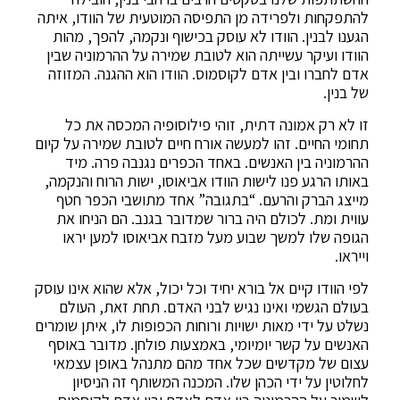
להתפקחות ולפרידה מן התפיסה המוטעית של הוודו, איתה
הגענו לבנין. הוודו לא עוסק בכישוף ונקמה, להפך, מהות
הוודו ועיקר עשייתה הוא לטובת שמירה על ההרמוניה שבין
אדם לחברו ובין אדם לקוסמוס. הוודו הוא ההגנה. המזוזה
של בנין.
זו לא רק אמונה דתית, זוהי פילוסופיה המכסה את כל
תחומי החיים. זהו למעשה אורח חיים לטובת שמירה על קיום
ההרמוניה בין האנשים. באחד הכפרים נגנבה פרה. מיד
באותו הרגע פנו לישות הוודו אביאוסו, ישות הרוח והנקמה,
מייצג הברק והרעם. “בתגובה” אחד מתושבי הכפר חטף
עווית ומת. לכולם היה ברור שמדובר בגנב. הם הניחו את
הגופה שלו למשך שבוע מעל מזבח אביאוסו למען יראו
וייראו.
לפי הוודו קיים אל בורא יחיד וכל יכול, אלא שהוא אינו עוסק
בעולם הגשמי ואינו נגיש לבני האדם. תחת זאת, העולם
נשלט על ידי מאות ישויות ורוחות הכפופות לו, איתן שומרים
האנשים על קשר יומיומי, באמצעות פולחן. מדובר באוסף
עצום של מקדשים שכל אחד מהם מתנהל באופן עצמאי
לחלוטין על ידי הכהן שלו. המכנה המשותף זה הניסיון