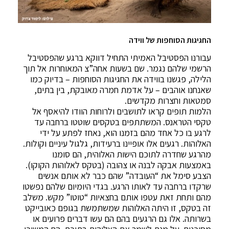
החגיגות הסוחפות של ווידה
עבורנו הפסטיבל האמיתי התחיל דווקא ברגע שהפסטיבל
הרשמי שלהם נגמר. שם בשעות אחה”צ המאוחרות אל תוך
הלילה, פגשנו בווידה את החגיגות הסוחפות – בדיוק כמו
שאנחנו אוהבים – על אדמת חמרה מאובקת, בין בתים,
סמטאות וחצרות מקדשים.
הלמות תופים קראו לתושבים ולרוחות הוודו להיאסף אל
טקסי הטראנס. המשתתפים בטקסים שוטטו ברחבה עד
לרגע בו כל אחד מהם בזמנו הוא, נאחז לפתע על ידי
האלוהות. רגעים אלו אופיינו ברעידות, גלגול עיניים וקולות.
מהרגע שחדרה לתוכם הישות האלוהית, הם סומנו
באמצעות אבקה לבנה או צהובה (בטקס לאלוהות הקוקו).
הצבע סימל את “העובדה” שהם כבר לא אותם אנשים
שרקדו ברחבה עד לאותו הרגע. בגדי היומיום שלהם נפשטו
מהם ותחת זאת עטפו אותם בחצאיות “טוטו” מקש. משלב
זה בטקס, זו היתה האלוהות שמשתמשת בגופם כאובייקט
בשרותה. אלו גם הרגעים בהם הם עשו דברים פרועים או