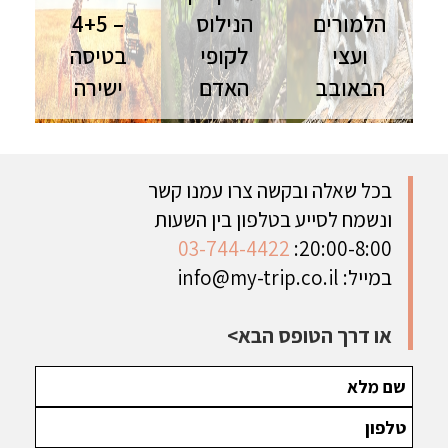
הלמורים
הנילוס
– 4+5
ועצי
לקופי
בטיסה
הבאובב
האדם
ישירה
טיול
רואנדה
טנזניה
למדגסקר |
ואוגנדה | 11
וזנזיבר |
12 ימים | יולי
יום | ספט'-
טיסות ישירות
מסע קסום
נוב' מסע
| אוגוסט
בכל שאלה ובקשה צרו עמנו קשר
בין חיות
מרגש אל לב
השילוב
ונשמח לסייע בטלפון בין השעות
ונופים
הפנינות
המושלם בין
מכושפים -
האפריקניות
ספארי ונופש
03-744-4422
20:00-8:00:
ההרשמה
למשפחות
במייל:
info@my-trip.co.il
הסתיימה
או דרך הטופס הבא>