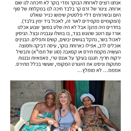
אנחנו רוצים לארוחת הבוקר ומדי בוקר לא חיכתה לנו שום
ארוחה. צינור של זרם קר בלבד חיכה לנו במקלחת של סוף
היום ובשירותים דליי פלסטיק שימשו כנייר טואלט
(המקומיים מקפידים לאור זה, לאכול ביד ימין בלבד).
בחדרים היה מזגן! אבל לא היה שלט במשך שבוע אכלנו
אורז עם רוטב שהוגש בצד, בו בושלו עגבניה ובצל. הניסיון
לאכול בשר, נתקל בגושים יבשים, קשים ותפלים. הבנינים
אוכלים לרב, אפילו כארוחת בוקר, עיסה דביקה וחמוצה
העשויה מקמח תירס או קסאבה (סוג של תפו”א) ותבשיל
ירקות חריף. חגגנו בעיקר על אננס טרי, פאפאיות ובננות
מתוקות וניסינו את היוגורט המקומי, שעשוי בכלל מתירס.
אמממ… לא מומלץ…