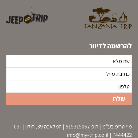
להרשמה לדיוור
מיי טריפ בע"מ | ח.פ 515315067 | המלאכה 39, חולון | 03-
info@my-trip.co.il
7444422 |