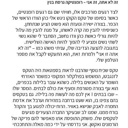
זה לא אתה, זה אני – רומנטיקה גרסת בנין
לצד רגעים מורכבים אלו, חוויתי שם גם רגעים רומנטיים,
כאשר בסיומו של טקס הקוקו ניגש אלי כהן הוודו הראשי של
הכפר. בצורה ישירה ונועזת הוא פשוט הציע שנתחתן.
כשניסיתי להבין מה קרה לאשתו, על מנת להבין מה עלול
להיות גורלי כאשת כהן וודו נחשב, הסתבר לי שהוא נשוי
לשתי נשים ומציע לי להפוך להיות האישה השלישית.
בתגובה להצעה הנדיבה שלו, עניתי משהו כמו – “זה לא
אתה זו אני” ולמרות זאת, הוא התעקש לקבל את מספר
הטלפון שלי.
טקס שכיח נוסף שהרבנו לראות בסמטאות היה הטקס
לזנגבטו, המשמש בפולקלור המקומי כמשמר האזרחי
השומר על האנשים בלילה. כשהוא עובר בלילות בכפרים,
הוא עף בצורה מטורפת ומעיף את כולם לבתים. המסר שלו
– שבו בבתים ! אין לכם מה לעשות פה בלילה. גם בטקסים
בהם צפינו בו, הוא שעט ברחבה במהירות וערבל את אדמת
החמרה לאבק שנישא באוויר. הרוח יכולה לפגוע בך והקהל
בורח ממנו. שמנו לב שבעיקר החברה הצעירים מגיעים
לטקסים שלו. משחק התופסת אתו מאפשר להם פריקה של
הורמונים ואקשן. אני נדרסתי על ידי כמה מאלה והתחככתי