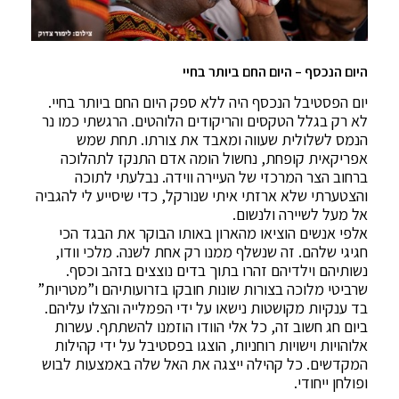
היום הנכסף – היום החם ביותר בחיי
יום הפסטיבל הנכסף היה ללא ספק היום החם ביותר בחיי.
לא רק בגלל הטקסים והריקודים הלוהטים. הרגשתי כמו נר
הנמס לשלולית שעווה ומאבד את צורתו. תחת שמש
אפריקאית קופחת, נחשול הומה אדם התנקז לתהלוכה
ברחוב הצר המרכזי של העיירה ווידה. נבלעתי לתוכה
והצטערתי שלא ארזתי איתי שנורקל, כדי שיסייע לי להגביה
אל מעל לשיירה ולנשום.
אלפי אנשים הוציאו מהארון באותו הבוקר את הבגד הכי
חגיגי שלהם. זה שנשלף ממנו רק אחת לשנה. מלכי וודו,
נשותיהם וילדיהם זהרו בתוך בדים נוצצים בזהב וכסף.
שרביטי מלוכה בצורות שונות חובקו בזרועותיהם ו”מטריות”
בד ענקיות מקושטות נישאו על ידי הפמלייה והצלו עליהם.
ביום חג חשוב זה, כל אלי הוודו הוזמנו להשתתף. עשרות
אלוהויות וישויות רוחניות, הוצגו בפסטיבל על ידי קהילות
המקדשים. כל קהילה ייצגה את האל שלה באמצעות לבוש
ופולחן ייחודי.