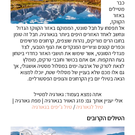
כבר
מטיילים
באזור
הקווקז,
אל תפסחו על חבל סוונטי, הממוקם באזור הקווקז הגדול
ונחשב לאחד האזורים היפים ביותר בגאורגיה. חבל זה טומן
בחובו הרים מוריקים, נהרות שוצפים, קרחונים מרשימים
וכפרים קטנים וציוריים המנקדים את הנוף הטבעי, לצד
מגדלי הסוונטי, אשר שימשו את תושבי האזור כחדרי ביטחון
בעת התקפות. אם אתם בכושר וחובבי טרקים, מומלץ
לצאת לטרק של ארבעה ימים במסלול מסטיה אושגולי, אך
גם אלו מכם שלא בעניין של מסלולי שטח, יוכלו למצוא
הנאה בטיולי יום בין הקרחונים והנופים הפסטורליים.
אתה נמצא בעמוד: גאורגיה למטייל
אולי יעניין אותך גם: מזג האוויר בגאורגיה | מפת גאורגיה |
טיול לגאורגיה
/
טיול ג’יפים בגאורגיה
הטיולים הקרובים