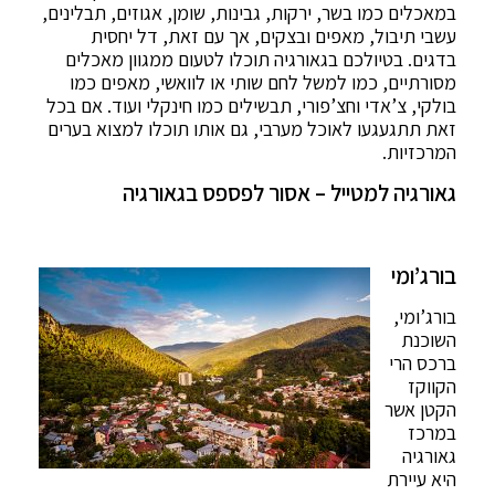
במאכלים כמו בשר, ירקות, גבינות, שומן, אגוזים, תבלינים,
עשבי תיבול, מאפים ובצקים, אך עם זאת, דל יחסית
בדגים. בטיולכם בגאורגיה תוכלו לטעום ממגוון מאכלים
מסורתיים, כמו למשל לחם שותי או לוואשי, מאפים כמו
בולקי, צ’אדי וחצ’פורי, תבשילים כמו חינקלי ועוד. אם בכל
זאת תתגעגעו לאוכל מערבי, גם אותו תוכלו למצוא בערים
המרכזיות.
גאורגיה למטייל – אסור לפספס בגאורגיה
בורג’ומי
בורג’ומי,
השוכנת
ברכס הרי
הקווקז
הקטן אשר
במרכז
גאורגיה
היא עיירת