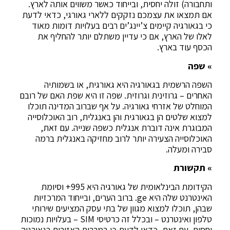
ותחבורה) זולה יחסית, ובייחוד כאשר משווים אותה לארץ.
אם תמצאו את עצמכם נזקקים ללארי גאורגי, כדאי לדעת
כי בגאורגיה קיימים צ’יינג’ים רבים בעלויות דומות מאוד
לאלו של הארץ, אם כי עדיין משתלם יותר להחליף את
הכסף עוד בארץ.
» שפה
השפה הרשמית בגאורגיה היא גאורגית, או בשמותיה
האחרים – גרוזינית וגרוזית. שפה זו היא שפת האם של רובם
המוחלט של אזרחי גאורגיה. על אף שברוב המדינה תוכלו
למצוא שלטים הן בגאורגית והן באנגלית, רוב האוכלוסייה
המבוגרת אינה דוברת אנגלית כשפה שנייה. עם זאת,
האוכלוסייה הצעירה יותר לרוב מחזיקה באנגלית ברמה
סבירה ומעלה.
» תקשורת
הקידומת הבינלאומית של גאורגיה היא 995+ וסיומת
האינטרנט שלה היא ge. ברוב הערים, ובייחוד המרכזיות
שבהן, תוכלו למצוא מגוון של בתי עסק המציעים שירותי
טלפון ואינטרנט – ובכלל זה כרטיסי SIM – בעלויות נמוכות
יחסית. עם זאת, כדאי לדעת כי במרבית האזורים בגאורגיה