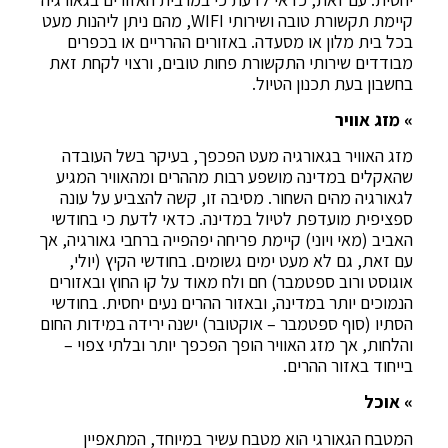
קיימת תקשורת טובה ושירותי WIFI, מהם ניתן ליהנות מעט
בכל בית מלון או מסעדה. באזורים ההרריים או בכפרים
מבודדים שירותי התקשורת פחות טובים, ורצוי לקחת זאת
בחשבון בעת תכנון הטיול.
» מזג אוויר
מזג האוויר בגאורגיה מעט הפכפך, בעיקר בשל העובדה
שהאקלים במדינה מושפע רבות מההרים ומהאוויר המגיע
לגאורגיה מהים השחור. מסיבה זו, קשה להצביע על עונה
ספציפית מועדפת לטיול במדינה. כדאי לדעת כי בחודשי
האביב (מאי ויוני) קיימת פריחה יפהפייה ברחבי גאורגיה, אך
עם זאת, גם לא מעט ימים גשומים. בחודשי הקיץ (יולי,
אוגוסט ורוב ספטמבר) חם ולח מאוד על קו החוץ ובאזורים
הנמוכים יותר במדינה, ובאזור ההרים נעים יחסית. בחודשי
הסתיו (סוף ספטמבר – אוקטובר) ישנה ירידה במידות החום
והלחות, אך מזג האוויר הופך הפכפך יותר ובלתי צפוי –
בייחוד באזור ההרים.
» אוכל
המטבח הגאורגי הוא מטבח עשיר במיוחד, המתאפיין