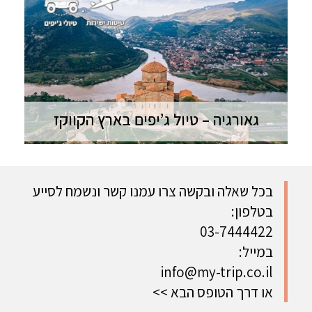
גאורגיה – טיול ג’יפים בארץ הקווקז
ג'יפים בגאורגיה | טיסות ישירות | סוכות ההרשמה
לטיול זה הסתיימה
בכל שאלה ובקשה צרו עמנו קשר ונשמח לסייע
בטלפון:
03-7444422
במייל:
info@my-trip.co.il
או דרך הטופס הבא >>