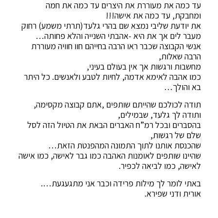
עד כמה את מעוררת את היצרים עד כמה את חמה
ומחבקת, עד כמה את אישה!!!
את יודעת שליבי נמצא שם בהרי גלעד(תרתי משמע) רחוק
מעבר לים אך את היא -אהבתי השנייה והלא פחותה…
אנשי הקבוצה שכבר ראו הרבה בחייהם חוו חוויה מעוררת
הרבה שאלות,
מחשבות ורגשות אך אין בעולם בעיני,
כמו אהבה לאימא אדמה, לחיות לטבע ולאנשים. כל היתר
בא והולך…
תודה לכולכם שהייתם שותפים ,אתם קבוצה מקסימה,
ותודה לך גלעד, שבמילים,
בהסברים ובכל רמ”ח האברים הבאת את הטיול הזה לסל
שלם של רגשות,
שהכנסת אותנו לתוך התמונה המהפנטת הזאת…
שהיינו שותפים לאומנות האהבה כמו גבר לאישה, כמו אישה
לאישה, כמו לביאה לכפיר.
באתי לומר לך מילות פרידה וכבר אני מתגעגעת….
אורית ודני שפירא.