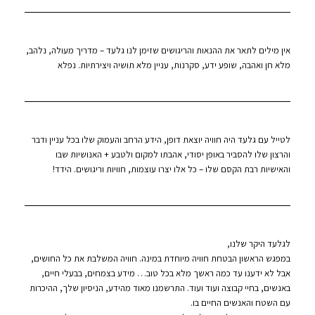
אין מילים לתאר את ההנאות והריגושים שזימן לנו גלעד – מדריך מעולה, נלהב,
מלא חן ואהבה, שופע ידע, סקרנות, עניין מלא תושיה ויצירתיות. נפלא
לטייל עם גלעד היה חוויה יוצאת דופן, הידע הרחב והעמוק שלו בכל עניין ודבר
והרצון שלו להסביר באופן יסודי, אהבתו למקום ולטבע + האנושיות שבו
והאישיות רבת הקסם שלו – כל אלו יצרו עוצמות, חוויות וריגושים. הידד!
לגלעד היקר שלנו,
במפגש הראשון הבטחת חוויה מיוחדת במינה. חוויה המשלבת את כל החושים,
אבל לא ידענו עד כמה ראשך מלא בכל טוב… מידע בצמחים, בבעלי חיים,
באנשים, בחיי קבוצה ועוד ועוד. התרשמנו מאוד מהידע, הניסיון שלך, ההיכרות
עם השטח והאנשים החיים בו.