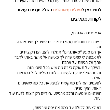
יושר ורגישות לסובב אותי, עם מבט ושייח בגובה העיניים .
לחצו כאן ל
טיולים מאורגנים
בשלל יעדים בעולם
לקוחות ממליצים
או אפריקה אהובתי,
יפים רבים וחסונים ממני היו צריכים לשיר לך שיר אהבה
זה…
אך הם מעט “מאותגרים” תסלחי להם, הם רק ציידים.
לא אכפת לי שאני שרה לך כאישה אל אישה באתי לדבר
אתך על רגשות על אהבה
ובעיקר על תשוקה כי זה מה שיש בכל היופי הזה.
זה מה שאני יודעת לעשות…לתת מילים לכל המראות
האלה.
לפעמים המילים מתקשות לבטא את כל מה שהעיניים
רואות והאף מריח,
האוזניים שומעות והלב מרגיש…הידיים רק רוצות לגעת עוד
ועוד.
בא לצעוק לכולם עד כמה את יפה ומרגשת,