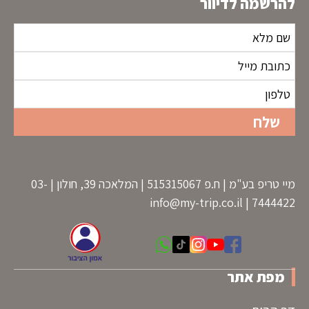
להרשמה לדיוור
מיי טריפ בע"מ | ח.פ 515315067 | המלאכה 39, חולון | 03-
info@my-trip.co.il
7444422 |
מפת אתר