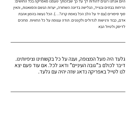
היום אנחנו רוצים להודות לך על כך שבזכותך טעמנו מאפריקה בכל החושים:
הריחות בבתים ובצייד, הגלישה בדיונה השחורה, יערות הגשם והסוואנות, והאין
סוף סיפורים (עם יד על הלב הכל באמת קרה?…). הכל נעשה בהמון אהבת
אדם, כבוד ורגישות לגדולים ולקטנים. תודה עצומה על כל החוויות. מחכים
לדיסק ולטיול הבא
גלעד היה מעל המצופה, וענה על כל בקשותינו וציפיותינו.
דיבר לכולם ב”גובה העיניים” ודאג לכל. אם עוד פעם יצא
לנו לטייל באפריקה נדאג שזה יהיה עם גלעד.