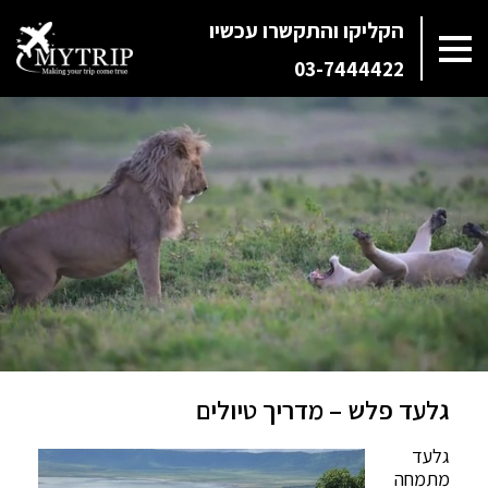
הקליקו והתקשרו עכשיו
03-7444422
גלעד פלש – מדריך טיולים
גלעד
מתמחה