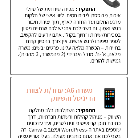
התפקיד:
מכירה שירותית של טיולי
איכות מבוססת לידים חמים. ליווי אישי של הלקוח
מרגע החלום ועד החזרה לארץ, תוך יצירת חיבור
רגשי ואמון. זה בשבילכם אם: יש לכם שנתיים ניסיון
במכירות/שירות ו”חיוך בקול”. אתם יודעים להקשיב,
לספר סיפור ולרגש אנשים. אין צורך בניסיון קודם
בתיירות – הכשרה מלאה עלינו. פרטים יבשים: משרה
מלאה, א’-ה’. מודל היברידי (2 מהמשרד, 3 מהבית).
גמישות להורים.
משרה A6: עוזר/ת לצוות
הדיגיטל והשיווק
התפקיד:
השתלבות בלב מחלקת
השיווק – מניהול קהילות ורשתות חברתיות, דרך
כתיבת תוכן קריאייטיבי וניוזלטרים, ועד עדכונים
שוטפים באתר ה-WordPress ועיצוב ב-Canva. זה
בשבילכם אם: אתם כותבים מעולה, בעלי אוריינטציה