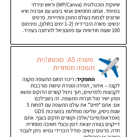
שיווקית וטכנולוגית (WP/Canva) וראש יצירתי
במיוחד. אנחנו מחפשים אנשי ביצוע עם אנרגיה שיא
שרוצים לצמוח בעולם התוכן והתיירות. פרטים
יבשים: משרה היברידית (1-2 ימים בחולון), מינימום
100 שעות חודשיות עם פוטנציאל להרחבה בעתיד.
משרה A5: מומחה/ית
תעופה מסחרית
התפקיד:
ריכוז תחום התעופה מקצה
לקצה – איתור, תפירה וסגירת טיסות מורכבות
לקבוצות ולפרטיים, תוך ניהול קשרים הדוקים ומשא
ומתן ישיר מול חברות התעופה. זה בשבילכם
אם: אתם “חיים” את עולם התעופה עם לפחות 5
שנות ניסיון, שליטה מוחלטת במערכות GDS
(אמדאוס/סייבר/אלפ) וקשרים חזקים בענף. אתם
דייקנים בצורה יוצאת דופן ובעלי חשיבה מסחרית
חדה. פרטים יבשים: מודל היברידי גמיש ניתן לעבוד
כשכיר או כפרילנס.