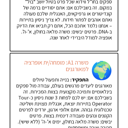
ספקים בחו”ל ווידוא שכל פרט בטיול יושב “בול”
במקום. זה בשבילכם אם: אתם יסודיים ברמה של
קונדיטורים או גרפיקאים, האנגלית שלכם מעולה
ואתם אוהבים לפתור חידות. לא צריך ניסיון בתיירות
– אנחנו נלמד אתכם הכל, אתם רק תביאו את הדיוק
ב-DNA. פרטים יבשים: משרה מלאה בחולון, א’-ה’.
אופציה למודל היברידי לאחר שנה.
משרה A1: מומחה/ית אופרציה
למאורגנים
התפקיד:
בנייה ותפעול טיולים
מאורגנים ליעדים מרגשים בעולם, עבודה מול ספקים
בינלאומיים ותמיכה מקצועית בצוות המכירות. זה
בשבילכם אם: יש לכם לפחות 3 שנות ניסיון כ-Tour
Operator בתיירות יוצאת, אנגלית מצוינת ושליטה
טכנולוגית גבוהה. אתם אלופי ארגון, יורדים לפרטים
הקטנים ונהנים מעבודה דינמית בצוות. פרטים
יבשים: משרה מלאה בחולון, ימים א’-ה’ (ללא שישי).
סביבה יציבה ומשפחתית.