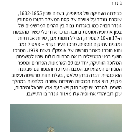
גונדר
כבירתה העתיקה של אתיופיה, בשנים שבין 1632-1855,
שומרת גונדר על אווירה של קסם המשלב בתוכו מסתורין.
גונדר חבויה כמו באגדות גבוה בין ההרים המרשימים של
צפון אתיופיה וטומנת בחובה מרכז אדריכלי עשיר מהמאות
ה-17 וה-18 לספירה, הכולל חומות אבן, טירות אגדתיות
ומבנים עתיקים נוספים. מרכז העיר נקרא – פאסיל גמב
והוא הוכרז כאתר מורשת של אונסק”ו בשנת 1979. המרכז
חושף בפני המטיילים בו את הכח והיכולות שהיו למשפחת
המלוכה הוותיקה, יחד עם 20 הארמונות הפזורים ומספר
המנזרים המפוארים. המבנה המרכזי והמפורסם שבגונדר
הוא כנסיית דברה ברהן סלאסי, בעלת חזות מרשימה ועיצוב
מקורי, היא אחת הכנסיות היחידות ששרדו מלחמות במהלך
השנים. לגונדר יש קשר חזק וישיר עם ארץ ישראל והיהדות,
שכן רוב יהודי אתיופיה עלו מאזור גונדר בו התיישבו.