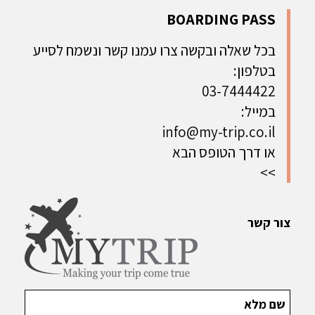
והמפלים
פרטי הנופים
הארמונות,
BOARDING PASS
המרהיבים,
המרהיבים,
הכנסיות,
הארמונות
הכנסיות
השמורות
בכל שאלה ובקשה צרו עמנו קשר ונשמח לסייע
והכנסיות,
והארמונות
הפראיות,
בטלפון:
השמורות
העתיקים
השווקים
הפראיות
והתרבות
ועוד... | 10
03-7444422
ובעלי החיים
העשירה של
ימים - ניתן
במייל:
האנדמיים,
צפון אתיופיה
להתאמה
info@my-trip.co.il
השווקים
הצבעוניים
או דרך הטופס הבא
והשבטים
>>
המרתקים |
14 יום - ניתן
להתאמה
צור קשר