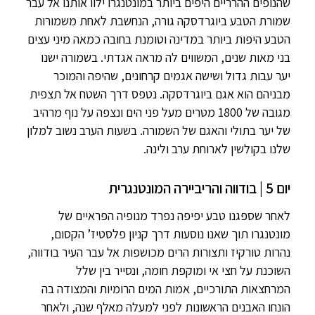
שהנופים ההרריים היפים ביותר במונטנגרו ילוו אותנו אל עבר
שמורת הטבע ביוגרדסקה גורה, הנחשבת לאחת משמורות
הטבע היפות ביותר במדינה וטומנת בחובה כמאה מיני עצים
בני מאות שנים, המשווים לה מראה אגדתי. בשמורה ישנו
יער עבות גדול ושישה אגמים קרחונים, שהיפה והמוכר
מבניהם הוא אגם ביוגרדסקה. נטפס דרך השטח אל תצפית
מגובה של 1800 מטרים מעל פני הים ונצפה על נוף מרהיב
של יער בתולי והאגם של השמורה. בשעות הערב נשוב למלון
שלנו בקולשין לארוחת ערב ולינה.
יום 5 | בודווה והריביירה המונטנגרית
לאחר שספגנו טבע יפיפה נפרד מנופיה הפראיים של
מונטנגרו תוך שאנו נוסעות דרך קניון פלסטיז’ הקסום,
נהרות טורקיז ותצורות הרים מכושפות אל עבר העיר בודווה,
השוכנת על חצי אי ומוקפת חומה, ונסייר בין שלל
המרחצאות התורכיים, אמות המים הרומיות והמצודה בה
הונחו האבנים הראשונות לפני למעלה מאלף שנה, ולאחר