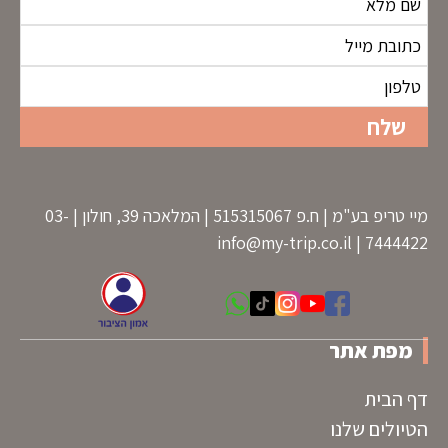
מיי טריפ בע"מ | ח.פ 515315067 | המלאכה 39, חולון | 03-
info@my-trip.co.il
7444422 |
מפת אתר
דף הבית
הטיולים שלנו