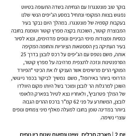
בוקר טוב מונטנגרו! עם הנחיתה בשדה התעופה בטיווט
נפגוש בצוות המקומי ונתחיל במסע הג’יפים הנשי שלנו
בעקבות קסמיה של מונטנגרו. במהלך היום נבקר בעיר
המבוצרת קוטור, השוכנת בקצה מפרץ קוטור וטומנת בחובה
כנסיות ומצודות מימי הביניים ונופים מדהימים, ונצא לסיור
בעיר העתיקה בין הסמטאות הציוריות והחומה המקיפה
אותה, משם נטפס עם הג’יפים על רכס לובצן בדרך 25
הסרפנטינות ונזכה לתצפית מרהיבה על מפרץ קוטור,
המוקף הרים מרשימים אשר העניקו לו את הכינוי “הפיורד
הדרומי ביותר באירופה”, משם נמשיך לביקור בכפר נייגושי,
השוכן למרגלות הר לובצן ומוכר בשל היותו מקום היוולדו
של המלך פטרוביץ’, ולאחריו נצא לטיול בפארק הלאומי
לובצן, המשתרע על פני 62 קמ”ר ברכס ההרים הגבוה
ביותר במדינה טומן בחובו למעלה מאלף מיני צמחים ונופים
עוצרי נשימה.
יום 2 | פארק חבלים, שייט ונסיעת שטח בין נופים