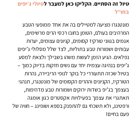
טיול זה הסתיים. הקליקו כאן למעבר ל
טיולי ג’יפים
בחו”ל
מונטנגרו מציעה למטיילים בה את אחד ממופעי הטבע
המרהיבים בעולם, הטומן בחובו רכסי הרים מרשימים,
אגמים בגווני טורקיז קסומים, קניונים עצומים, יערות
עבותים ושמורות טבע בתוליות, לצד שלל מסלולי ג’יפים
נפלאים. הגיע הזמן לעשות משהו בשבילך ולצאת למסע
ג’יפים בנהיגה עצמית יחד עם נשים חזקות בדיוק כמוך –
בטיול שכזה תתעוררי כל בוקר לנופי הריביירה, נהרות
הטורקיז, הקניונים וההרים הקסומים של מונטנגרו, תנהגי
בעצמך בג’יפ בשדות ירוקים ושמורות טבע מדהימות,
תאתגרי את עצמך בפעילויות אקסטרים כגון אומגה
ורפטינג, ולא תשכחי גם להתפנק בספא ושופינג – חוויה של
פעם בחיים!