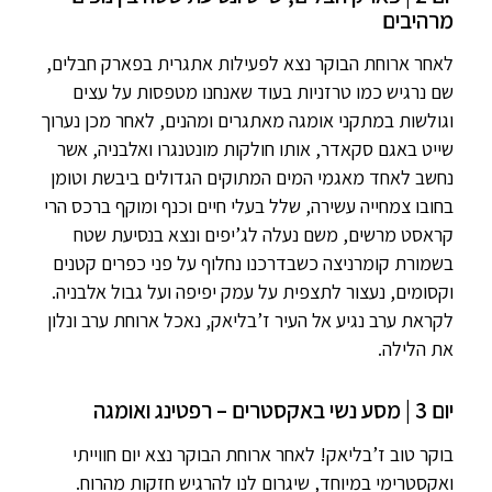
מרהיבים
לאחר ארוחת הבוקר נצא לפעילות אתגרית בפארק חבלים,
שם נרגיש כמו טרזניות בעוד שאנחנו מטפסות על עצים
וגולשות במתקני אומגה מאתגרים ומהנים, לאחר מכן נערוך
שייט באגם סקאדר, אותו חולקות מונטנגרו ואלבניה, אשר
נחשב לאחד מאגמי המים המתוקים הגדולים ביבשת וטומן
בחובו צמחייה עשירה, שלל בעלי חיים וכנף ומוקף ברכס הרי
קראסט מרשים, משם נעלה לג’יפים ונצא בנסיעת שטח
בשמורת קומרניצה כשבדרכנו נחלוף על פני כפרים קטנים
וקסומים, נעצור לתצפית על עמק יפיפה ועל גבול אלבניה.
לקראת ערב נגיע אל העיר ז’בליאק, נאכל ארוחת ערב ונלון
את הלילה.
יום 3 | מסע נשי באקסטרים – רפטינג ואומגה
בוקר טוב ז’בליאק! לאחר ארוחת הבוקר נצא יום חווייתי
ואקסטרימי במיוחד, שיגרום לנו להרגיש חזקות מהרוח.