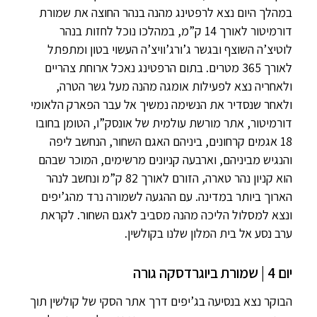
במהלך היום נצא לרפטינג מהנה בנהר החוצה את שמורת
דורמיטור לאורך 14 ק”מ, במהלכו נוכל לחזות בנהר
לוטיצ’ה השוצף ובגשר ג’ורג’וויצ’ה העשוי בטון ומתפתל
לאורך 365 מטרים. בתום הרפטינג נאכל ארוחת צהריים
ולאחריה נצא לפעילות אומגה מהנה מעל גשר הטרה,
ולאחר שנסדיר את הנשימה נמשיך אל עבר הפארק הלאומי
דורמיטור, אתר מורשת עולמית של אונסק”ו, הטומן בחובו
18 אגמים קרחונים, ביניהם האגם השחור, הנחשב ליפה
והנגיש מביניהם, וארבעה קניונים מרשימים, המוכר שבהם
הוא קניון נהר טארה, הזורם לאורך 82 ק”מ ונחשב לנהר
הארוך ביותר במדינה. עם ההגעה לשמורה נרד מהג’יפים
ונצא למסלול הליכה מהנה מסביב לאגם השחור. לקראת
ערב נסע אל בית המלון שלנו בקולשין.
יום 4 | שמורת ביוגרדסקה גורה
הבוקר נצא בנסיעה בג’יפים דרך אתר הסקי של קולשין תוך