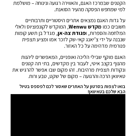
הקטנים שבמרכז האגם, והאווירה רגועה ונינוחה – מושלמת
למי שמחפש הפסקה מהעיר הסואנת.
על גדות האגם נמצאים אתרים היסטוריים ותרבותיים
חשובים כמו
מקדש Wenwu
, המוקדש לקונפוציוס ולאלי
המלחמה והספרות, ו
פגודת צה-אן
, מגדל בן תשע קומות
שנבנה על ידי צ’יאנג קאי-שק לזכר אמו ומציע תצפית
פנורמית מדהימה על כל האזור.
האגם מוקף שבילי הליכה ואופניים, המאפשרים ליהנות
מהנוף בקצב איטי, לעבור בין מקדשים, בתי תה קטנים
ונקודות תצפית מרהיבות. זהו מקום שבו אפשר להרגיש את
טאיוואן הרכה והרגועה – מקום של שקט, טבע ורוח.
בואו לצפות בסרטון על האתרים שאסור לכם לפספס בטיול
הבא שלכם בטאיוואן!