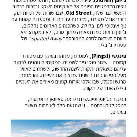
נופיה הדרמטיים הפונים אל האוקיינוס השקט ובזכות הרחוב
הראשי הצר שלה,
Old Street
, שבו שורות של חנויות תה,
דוכני אוכל מסורתי, מזכרות עבודת יד ומסעדות קטנות עם
נוף אינסופי לים. בלילה, כשהפנסים האדומים נדלקים,
ג’יופן נראית כמו תפאורה מתוך סרט, ולא במקרה: היא
היוותה השראה לסרט המפורסם
“Spirited Away”
של
סטודיו ג’יבלי.
פינגשי (Pingxi)
, לעומתה, מזוהה בעיקר עם מסורת
קסומה – שיגור פנסי נייר לשמיים. המקומיים נוהגים לכתוב
עליהם משאלות ותקוות לשנה החדשה, ולשחררם לאוויר
מעל פסי הרכבת הישנים שחוצים את העיירה. זהו מחזה
מרגש וסמלי, שבו אלפי אורות קטנים מאירים את השמיים
בלילה אחד של תקווה.
בביקור בג’יופן ופינגשי תגלו את טאיוואן הרומנטית,
הנוסטלגית והחמה – זו שנוגעת בלב לא פחות מאשר
בעיניים.