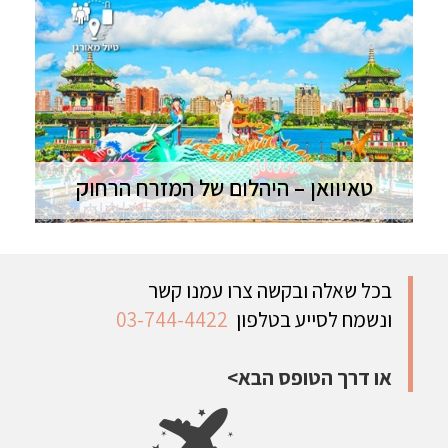
טאיוואן – היהלום של המזרח הרחוק
טיול לטאיוואן | 13 ימים | סוכות-נוב' מסע מרתק אל
יהלום המזרח הרחוק
בכל שאלה ובקשה צרו עמנו קשר
ונשמח לסייע בטלפון
03-744-4422
או דרך הטופס הבא>