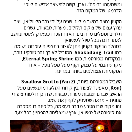
ומשמעותו “היפה”. ואכן, קשה להישאר אדישים ליופי
הדרמטי של המקום הזה.
הקניון נחצב במשך מיליוני שנים על ידי נהר הליווליאן, ויצר
ערוץ עצום של צוקים תלולים, מערות טבעיות, גשרים
תלויים ומפלים מרהיבים. האזור הוכרז כפארק לאומי ונחשב
לאתר חובה בכל טיול לטאיוואן.
במהלך הביקור בקניון ניתן לעצור בתצפיות עוצרות נשימה
כמו
Shakadang Trail
, המוביל לאורך נהר טורקיז זוהר,
ובנקודות מפורסמות כמו
Eternal Spring Shrine
,
מקדש הבנוי על מצוק זקוף מעל מפל נופל – אחד
המקומות המצולמים ביותר במדינה.
השביל המפורסם ביותר,
Swallow Grotto (Yan Zi
Kou)
, מאפשר לצעוד בין קירות הסלע המתנשאים מעל
הראש, שבהם חצובות מערות טבעיות שדרכן חולפות ציפורי
סנונית – מראה שמעניק לקניון את שמו.
זהו מקום שבו הטבע מדבר בעוצמה, כל פינה בו מספרת
את סיפורה של טאיוואן, ארץ שמצליחה להפתיע בכל צעד.