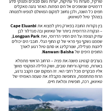
טורקיז, מערות גיר עתיקות, יערות גשם סבוכים ומצוקי סלע
דרמטיים שנשפכים אל הים הפתוח. האזור נהנה מאקלים
חמים כל השנה, ולכן נחשב למקום המושלם לנופש ולמנוחה
במהלך טיול לטאיוואן.
בין נקודות החובה בפארק ניתן למצוא את
Cape Eluanbi
– הנקודה הדרומית ביותר של טאיוואן ובה מגדלור לבן
עתיק הצופה על הים הסיני הדרומי, ואת
Longpan Park
,
שממנו נשקף נוף פראי של קו החוף הגלי. חובבי הים יכולים
ליהנות מצלילה, שנורקלינג או סתם טיול רגוע לאורך
החופים היפים של
Baisha
ו
Nanwan
.
בערבים קנטינג משנה את פניה – הרחוב הראשי מתמלא
באורות, מוזיקה וריחות טובים, ושוק הלילה המקומי מושך
אליו מבקרים מכל רחבי האי. זה המקום שבו הקצב נרגע,
הרוח מתחממת, והחופשה מקבלת את טעמה האמיתי של
טאיוואן, רכה, חופשית ומלאת חיים.