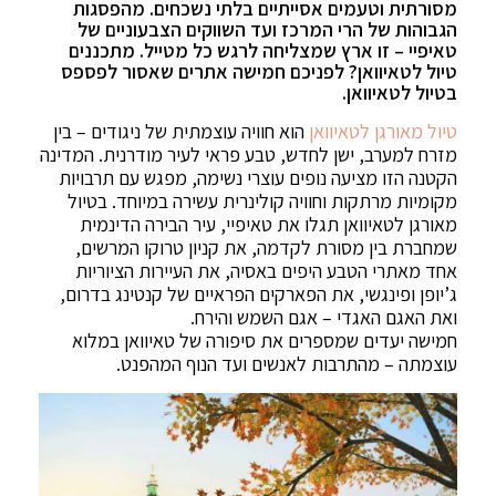
מסורתית וטעמים אסייתיים בלתי נשכחים. מהפסגות
הגבוהות של הרי המרכז ועד השווקים הצבעוניים של
טאיפיי – זו ארץ שמצליחה לרגש כל מטייל. מתכננים
טיול לטאיוואן? לפניכם חמישה אתרים שאסור לפספס
בטיול לטאיוואן.
טיול מאורגן לטאיוואן
הוא חוויה עוצמתית של ניגודים – בין
מזרח למערב, ישן לחדש, טבע פראי לעיר מודרנית. המדינה
הקטנה הזו מציעה נופים עוצרי נשימה, מפגש עם תרבויות
מקומיות מרתקות וחוויה קולינרית עשירה במיוחד. בטיול
מאורגן לטאיוואן תגלו את טאיפיי, עיר הבירה הדינמית
שמחברת בין מסורת לקדמה, את קניון טרוקו המרשים,
אחד מאתרי הטבע היפים באסיה, את העיירות הציוריות
ג’יופן ופינגשי, את הפארקים הפראיים של קנטינג בדרום,
ואת האגם האגדי – אגם השמש והירח.
חמישה יעדים שמספרים את סיפורה של טאיוואן במלוא
עוצמתה – מהתרבות לאנשים ועד הנוף המהפנט.