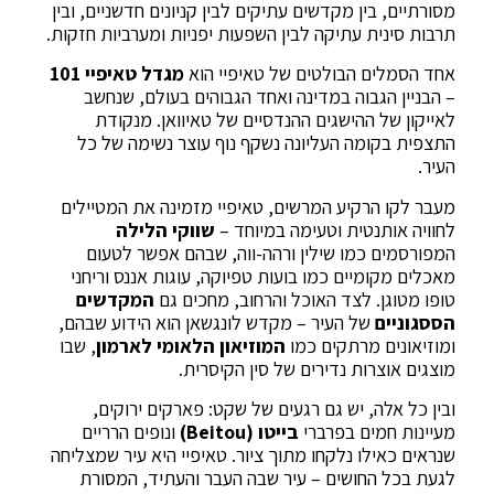
מסורתיים, בין מקדשים עתיקים לבין קניונים חדשניים, ובין
תרבות סינית עתיקה לבין השפעות יפניות ומערביות חזקות.
אחד הסמלים הבולטים של טאיפיי הוא
מגדל טאיפיי 101
– הבניין הגבוה במדינה ואחד הגבוהים בעולם, שנחשב
לאייקון של ההישגים ההנדסיים של טאיוואן. מנקודת
התצפית בקומה העליונה נשקף נוף עוצר נשימה של כל
העיר.
מעבר לקו הרקיע המרשים, טאיפיי מזמינה את המטיילים
לחוויה אותנטית וטעימה במיוחד –
שווקי הלילה
המפורסמים כמו שילין ורהה-ווה, שבהם אפשר לטעום
מאכלים מקומיים כמו בועות טפיוקה, עוגות אננס וריחני
טופו מטוגן. לצד האוכל והרחוב, מחכים גם
המקדשים
הססגוניים
של העיר – מקדש לונגשאן הוא הידוע שבהם,
ומוזיאונים מרתקים כמו
המוזיאון הלאומי לארמון
, שבו
מוצגים אוצרות נדירים של סין הקיסרית.
ובין כל אלה, יש גם רגעים של שקט: פארקים ירוקים,
מעיינות חמים בפרברי
בייטו (Beitou)
ונופים הרריים
שנראים כאילו נלקחו מתוך ציור. טאיפיי היא עיר שמצליחה
לגעת בכל החושים – עיר שבה העבר והעתיד, המסורת