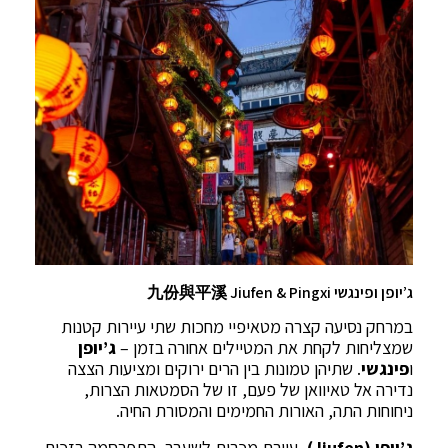
ג’יופן ופינגשי 九份與平溪 Jiufen & Pingxi
במרחק נסיעה קצרה מטאיפיי מחכות שתי עיירות קטנות
שמצליחות לקחת את המטיילים אחורה בזמן –
ג’יופן
ו
פינגשי
. שתיהן טמונות בין הרים ירוקים ומציעות הצצה
נדירה אל טאיוואן של פעם, זו של הסמטאות הצרות,
ניחוחות התה, האורות החמימים והמסורת החיה.
ג’יופן (Jiufen)
, עיירת מכרות לשעבר, התפרסמה בזכות