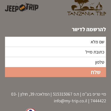
להרשמה לדיוור
מיי טריפ בע"מ | ח.פ 515315067 | המלאכה 39, חולון | 03-
info@my-trip.co.il
7444422 |