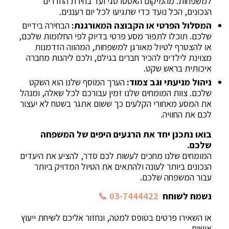
למשפחות. מהמיקום האסטרטגי ועד בחירת החדרים
הנכונים, הכל נועד כדי שתגיעו לכל יום רעננים.
המסלול הפרטי או הקבוצה המאורגנת:
הבחירה בידיים
שלכם. תוכלו לתפור מסע פרטי בדיוק לפי החלומות שלכם,
או להצטרף לטיול מאורגן למשפחות, המהווה הזדמנות
מצוינת לילדים להכיר חברים בגילם, ולכם ליהנות מחברה
איכותית בראש שקט.
ניהול מניעתי וגב צמוד:
הערך המוסף שלנו הוא השקט
שלכם. צוות המומחים שלנו זמין עבורכם לכל שאלה, ומנהל
את המסע מאחורי הקלעים כך ששום אתגר בשטח לא יעצור
לכם את החוויה.
בואו נתכנן יחד את הרגעים היפים של המשפחה
שלכם.
המומחים שלנו מחכים לעשות לכם סדר, להציע את היעדים
הנכונים ביותר לעונה ולהתאים את הטיול המדויק ביותר
עבור המשפחה שלכם.
נשמח לשוחח
03-7444422 📞
או השאירו פרטים בטופס למטה, ונחזור אליכם לשיחת ייעוץ
אישית.