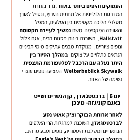
העמוקים והיפים ביותר באזור
. נרד בעזרת
המדרגות הלולייניות אל תחתית הערוץ, ונטייל לאורך
מסלולי הליכה מקסימים בין הסלעים, המפל
והאווירה המקסימה. משם
נמשיך לעיירה הקסומה
Hallstatt
, השוכנת בינות פסגות הרים, אגם צלול
ונופים ציוריים, מנוקדת מבנים עתיקים מימי הביניים
הנראים כתלויים על צוקים.
במהלך הסיור בין
היתר נעלה עם הרכבל
לפלטפורמת התצפית
Welterbeblick Skywalk
המציעה נופים עוצרי
נשימה של האזור.
יום 6 | ברכטסגאדן , קן הנשרים ושייט
באגם קוניגזה- מינכן
לאחר ארוחת הבוקר וצ’ק אאוט
נסע
לברכטסגאדן
, השוכנת למרגלות הרי האלפים
הבוואריים ומשלבת היסטוריה, נופים וטבע מרהיב.
במהלך הביקור נטפס אל
Nest
Eagle’s