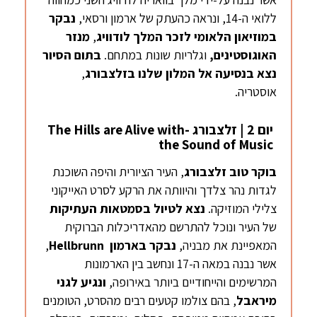
ללואי ה-14, ונראה כהעתק של ארמון ורסאי,
נבקר
במוזיאון הלאומי לזכר המלך לודוויג
,
מנזר
האוגוסטינים
,
וגלריות שונות במתחם.
בתום הסיור
נצא בנסיעה אל המלון שלנו
בזלצבורג
,
אוסטריה.
יום 2 | זלצבורג -The Hills are Alive with
the Sound of Music
בוקר טוב
זלצבורג
, העיר הציורית והיפה השוכנת
לגדות נהר צלדך והיוותה את הרקע לסרט האייקוני
צלילי המוזיקה.
נצא לטיול בסמטאות העתיקות
של העיר ונוכל להתרשם מהאדריכלות הברוקית
המאפיינת את מבניה,
נבקר בארמון
Hellbrunn
,
אשר נבנה במאה ה-17 ונחשב בין הארמונות
המרשימים והייחודיים ביותר באירופה,
ונגיע לגני
מיראבל
, בהם צולמו קטעים רבים מהסרט, הטומנים