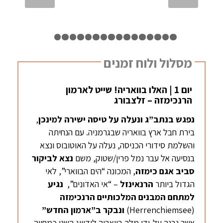
1
2
3
4
5
6
7
8
9
10
11
12
13
14
15
16
מסלול ולוח זמנים
יום 1 | האלו בוואריה! שייט לארמון
הרנכימזה – זלצבורג
נפגש בנתב”ג ונעלה על טיסה ישירה
למינכן
,
בירת חבל ארץ בוואריה שבגרמניה. עם הנחיתה
והשלמת סידורי הכניסה, נעלה על האוטובוס ונצא
בנסיעה אל עבר נמל פרין/שטוק, משם
נצא
לביקור
סביב אגם
כימזה
, המכונה “הים הבווארי”, לאי
הגדול ביותר
הרנאינזל
– “אי האדונים”,
נגיע
למתחם המבנים המלכותיים
הרנכימזה
(Herrenchiemsee)
ונבקר ב”ארמון החדש”
אשר נבנה על-ידי מלך בוואריה לודוויג השני כמחווה