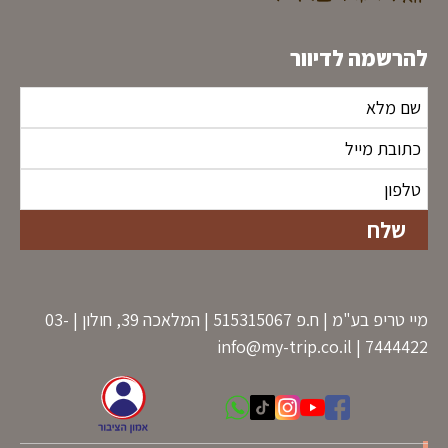
להרשמה לדיוור
מיי טריפ בע"מ | ח.פ 515315067 | המלאכה 39, חולון | 03-
info@my-trip.co.il
7444422 |