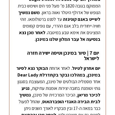
הממוקם בגובה 1820 מ’ מעל פני הים ושימש כבית
הנופש של אדולף היטלר ואווה בראון.
משם נמשיך
לשייט באגם
קוניגזה
עד לסנט ברטולומאו. זוהי
חוויה ייחודית בלב אגם ההררי, עם נופים קסומים
המציגים את אימא טבע במיטבה.
לאחר מכן נצא
בנסיעה אל עבר המלון
שלנו במינכן
.
יום 7 | סיור במינכן וטיסה ישירה חזרה
לישראל
יום אחרון לטיול
. לאחר ארוחת
הבוקר
נצא לסיור
במינכן
, במהלכו נבקר
בקתדרלת
Dear Lady
אחד מסמליה הבולטים של מינכן, המעוצבת בסגנון
גותי וטומנת בחובה יצירות אומנות עתיקות,
נגיע
לכיכר
מריאן
, הכיכר המרכזית של מינכן,
נמשיך
לבית הבירה האגדי
הופברהאוס
, שהחל לפעול
כבר במאה ה-17 ובין מבקריו לאורך השנים ניתן
למנות גם את מוצרט ולנין.
לאחר מכן ובהתאם