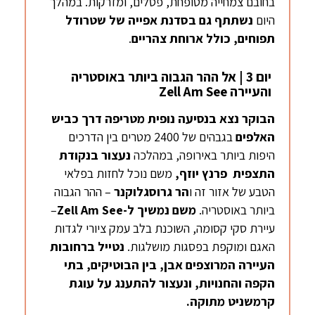
בחובם צמחייה מטופחת, פסלים, ומזרקות. במהלך
היום
נשתתף גם בסדנת אפייה של שטרודל
תפוחים, כולל ארוחת צהריים
.
יום 3 | אל ההר הגבוה ביותר באוסטריה
והעיירה Zell Am See
הבוקר נצא בנסיעה נופית מטריפה דרך
כביש
האלפים
בגבהים של 2400 מטרים בין הדרכים
היפות ביותר באירופה, במהלכה
נעצור בנקודת
התצפית פרנץ יוזף,
משם נוכל לחזות בפלאי
הטבע של אזור זה ו
הר
גרוסגלוקנר
– ההר הגבוה
ביותר באוסטריה.
משם נמשיך ל-
Zell Am See
–
עיירת סקי קסומה, השוכנת בלב עמק ציורי לגדות
האגם ומוקפת בפסגות מושלגות.
נטייל ברחובות
העיירה המרוצפים אבן,
בין הבוטיקים, בתי
הקפה והחנויות, ונעצור להתענג
על עוגת
קרמשניט
מתוקה.