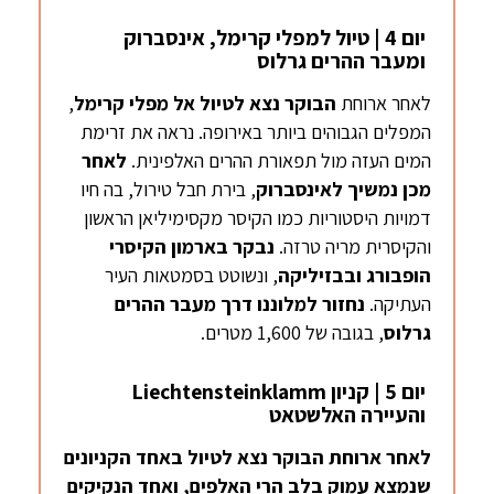
יום 4 | טיול למפלי קרימל, אינסברוק
ומעבר ההרים גרלוס
לאחר ארוחת
הבוקר נצא לטיול
אל מפלי
קרימל
,
המפלים הגבוהים ביותר באירופה. נראה את זרימת
המים העזה מול תפאורת ההרים האלפינית.
לאחר
מכן נמשיך
לאינסברוק
, בירת חבל טירול, בה חיו
דמויות היסטוריות כמו הקיסר מקסימיליאן הראשון
והקיסרית מריה טרזה.
נבקר
בארמון
הקיסרי
הופבורג
ובבזיליקה
, ונשוטט בסמטאות העיר
העתיקה.
נחזור
למלוננו
דרך מעבר ההרים
גרלוס
, בגובה של 1,600 מטרים.
יום 5 | קניון Liechtensteinklamm
והעיירה האלשטאט
לאחר ארוחת הבוקר נצא
לטיול
באחד
הקניונים
שנמצא עמוק בלב
הרי האלפים,
ואחד הנקיקים