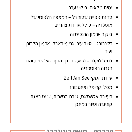
ימים מלאים ובילויי ערב
סדנת אפיית שטורדל – המאפה הלאומי של
אוסטריה – כולל ארוחת צהריים
ביקור ארמון הרנכימזה
זלצבורג – סיור עיר, גני מיראבל, ארמון הלבורן
ועוד
גרוסגלוקנר – נסיעה בדרך הנוף האלפינית וההר
הגבוה באוסטריה
עיירת הסקי Zell Am See
מפלי קרימל ואינסבורג
העיירה אלשטאט, טירת הנשרים, שייט באגם
קוניגזה וסיור במינכן
הדרכה – משה רוטנברג