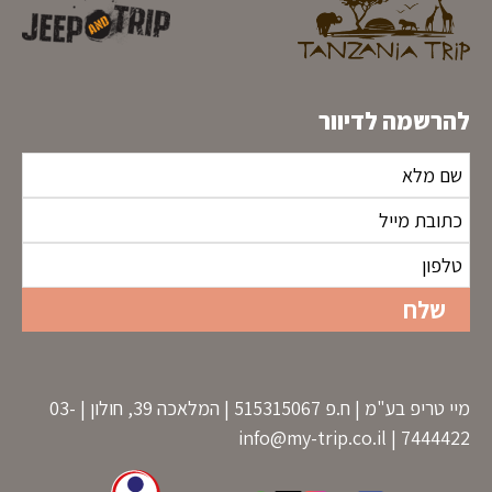
להרשמה לדיוור
מיי טריפ בע"מ | ח.פ 515315067 | המלאכה 39, חולון | 03-
info@my-trip.co.il
7444422 |