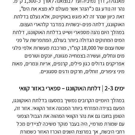
מאנגולה, דרך נמיביה ועד לבוצואנה לאורך כ-1,300 ק”מ.
נהר זה נודע גם כ”הנהר אשר מעולם לא מצא את הים”,
זאת כיוון שנהר זה לא פוגש באוקיינוס, אלא נעלם בדלתת
האוקוונגו, דלתה פנים-יבשתית במדבר קלהארי העצום.
במהלך היום נהנה מספארי ושייט בדלתת האוקוונגו, דלתת
המים המתוקים הגדולה ביותר בעולם, המתפרשת על פני
שטח עצום של 18,000 קמ”ר, מורכבת מעשרות אלפי פלגי
מים ונחלים, ועשירה בצמחייה מגוונת, יונקים וטורפים
אפריקנים גדולים כגון פילים, קרנפים, אריות ונמרים, מאות
מיני ציפורים, זוחלים, חרקים ודגים ססגוניים.
ימים 2-3 | דלתת האוקוונגו – ספארי באזור קוואי
במהלך היומיים הקרובים נמשיך במסענו בדלתת האוקוונגו,
הפעם בצידה המזרחי ביותר המכונה אזור הקוואי. אזור זה,
הטומן בחובו גם את נהר הקוואי המהווה את הגבול הצפוני
עם שמורת מורמיי, היה בעבר מוקד משיכה לציידים מכל
רחבי היבשת, אך במרוצת השנים הוכרז האזור כשמורת