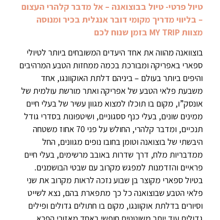
טיול פרטי- טיול בבוצואנה – אל מדבר קלהרי העצום
– בליווי מדריך מקומי דובר אנגלית בכיר ומנוסה
מצוות MY TRIP בזמן שנוח לכם
בוצוואנה מהווה את אחד היעדים המשובחים ביותר לטיולי
ספארי באפריקה ומבורכת בכמה ממחזות הטבע המרהיבים
והיפים ביותר בעולם – ביניהם דלתת האוקוונגו, אחד
משבעת פלאי הטבע של אפריקה ואתר מורשת עולמית של
אונסק”ו, מקום בו תוכלו למצוא מגוון עשיר של בעלי חיים
ממינים שונים, בעלי כנף ססגוניים, ושיטפונות בסדרי גודל
תנכיים, ומדבר קלהרי, החולש על פני 70 אחוז משטחה
היבשתי של בוצואנה וטומן בחובו נופים מגוונים, החל
ממדבריות מלח, דרך שדרות באובב מרשימים, בעלי חיים
פראיים והזדמנות למפגש מקרוב עם שבטי הבושמנים.
בטיול ספארי מקוצר בן שבוע נזכה לראות מקרוב את שני
פלאי הטבע שבוצואנה כל כך מתפארת בהם, נצא לשייט
וסיורים בדלתת אוקוונגו, מקום בו חתולים גדולים ופילים
גדולים עוד יותר משוטטים חופשי באחד מאזורי הפרא