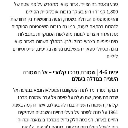
טבע ונאסר בה הצייד. אזור קוואי מתפרש על פני שטח של
1,800 קמ”ר וידוע בעיקר בזכות אוכלוסיית הפילים
וההיפופוטמים הגדולה בשטחו, הנעה בחופשיות בין החורשות
לנהרות בהתאם לעונה, כמו גם בזכות השיטפונות הפוקדים
את האזור ויוצרים לגונות מופלאות המנוקדות בחבצלות
מים יפיפיות בצבעי כחול ולבן. במהלך השהות באזור קוואי
נהנה מטיולי ספארי המשלבים נסיעה בג’יפים, שייט וסיורים
ליליים.
ימים 4-6 | שמורת מרכז קלהרי – אל השמורה
השנייה בגודלה בעולם
הבוקר נפרד מדלתת האוקוונגו המופלאה ונצא בנסיעה אל
שדה התעופה, שם נעלה על טיסה אל עבר שמורת מרכז
קלהרי, השמורה השנייה בגודלה בעולם, אשר הוקמה בשנת
1961 על מנת לשמר על בעלי החיים והשבטים העתיקים
החיים באזור, המכסה חלק גדול ממרכז בוצואנה ומהווה
בית לשלל בעלי חיים פראיים, ביניהם ג’ירפות, צ’יטות,