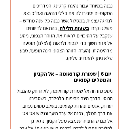
נבנה במיוחד עבור נהיגת קרטינג. המדריכים
המקומיים יסבירו לנו את כללי הנהיגה ואח”כ נצא
לנהיגה עצמית במסלול אשר נבנה כל שנה מחדש –
משלג וקרח.
בשעות
הלילה
, בהתאם לדיווחים
שנקבל על הסיכויים לראות את הזוהר הצפוני, ניסע
אל אזור חשוך כדי לנסות ולראות (ולצלם) תופעה
מדהימה זו. (הערה: הזוהר הצפוני הינה תופעת טבע
שלא ניתן להתחייב עליה).
יום 6 | שמורת קורואומה – אל הקניון
והמפלים קפואים
ניסע מזרחה אל שמורת קורואומה, לא הרחק מהגבול
הרוסי. הדרך הינה מהיפות בלפלנד, כשסביבנו
יערות, אגמים ונהרות קפואים. בשלב מסוים נעזוב
את דרך המלך, נפנה אל עבר היער ונגלוש אט אט
אל מגרש החנייה שנמצא מעל הקניון. נתארגן
להליכה ונתחיל לרדת (דרגת קושי בינונית) אל עבר