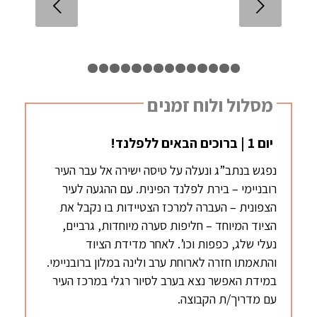
הקודם
1
2
3
4
5
6
7
8
9
10
11
12
13
14
15
מסלול ולוח זמנים
יום 1 | ברוכים הבאים ללפלנד!
נפגש בנתב”ג ונעלה על טיסה ישירה אל עבר העיר
רובניימי – בירת לפלנד הפינית. עם ההגעה לעיר
הצפונית – העברה למרכז הצטיידות בו נקבל את
הציוד המיוחד – חליפות סערה מיוחדות, גרביים,
נעלי שלג, כפפות וכו’. לאחר מדידת הציוד
והתאמתו חזרה לארוחת ערב ולינה במלון ברובניימי.
במידת האפשר נצא בערב לסיור רגלי במרכז העיר
עם מדריך/ת הקבוצה.