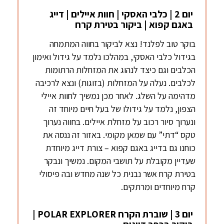
יום 2 | כלבי האסקי | חוות איילים | דייג
באגם קפוא | ביקור בטירת קרח
בוקר טוב לפלנד! נצא לביקור בחווה המתמחה
בגידול כלבי האסקי, במהלכו נלמד על גידול ואימון
הכלבים וגם כיצד לנהוג את המזחלות הרתומות
לכלבים. נעלה על המזחלות (בזוגות) ונצא לרכיבה
מדהימה על השלג. לאחר מכן נמשיך לחוות איילי
הצפון, נלמד על גידולו של בעל חיים מיוחד זה
ונערוך סיור רכוב על מזחלת איילים. בחווה נערוך
טקס “דתי” עם שמאן מקומי. באזור זה ננסה את
כוחנו גם בדייג באגם קפוא – צורת דייג מיוחדת
שעדיין מקובלת על תושבי המקום. נמשיך ונבקר
בטירת קרח אשר נבנית כל שנה מחדש ובה פיסולי
קרח מיוחדים ומרתקים.
יום 3 | שוברת הקרח POLAR EXPLORER |