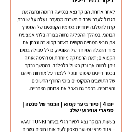
ביקור בכפר דייגים
לאחר ארוחת הבוקר נצא בנסיעה דרומה ונחצה את
הגבול לעבר שבדיה השכנה ממערב. נעלה על שוברת
קרח להפלגה ייחודית במימיו הקפואים של המפרץ
הבוטני. במהלך ההפלגה נחווה בצורה בלתי אמצעית
את תנאי המחייה הקשים באזור קפוא זה ונבחן את
ציוד ההצלה המיוחד של האונייה, כולל טבילה במים
הקפואים; זאת הרפתקה מיוחדת ומדהימה אותה
ניתן לחוות אך ורק בטיול בלפלנד. בהמשך נבקר
בכפר דייגים טיפוסי ונוכל ללמוד על אורחות חייהם
של התושבים המקומיים בימי החורף החשוכים
והארוכים. בכפר גם נאכל את ארוחת הצהריים.
יום 4 | סיור ביער קפוא | הכפר של סנטה |
ספארי אופנועי שלג
בשעות הבוקר נצא לסיור רגלי באזור VAATTUNKI
– אזור פראי ומיוער מצפון לעיר אותו חוצים גשרים