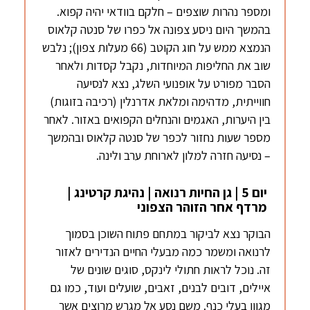
ומספר נהרות שוצפים – חלקם בוודאי יהיה קפוא.
בהמשך היום ניסע צפונה אל כפרו של סנטה קלאוס
הנמצא ממש על חוג הקוטב (66 מעלות צפון); נלבש
שוב את החליפות המיוחדות, נקבל קסדות ולאחר
הסבר מפורט על אופנועי השלג, נצא לנסיעה
חווייתית, מדהימה ומלאת אדרנלין (רכיבה בזוגות)
בין היערות, האגמים והנחלים הקפואים באזור. לאחר
מספר שעות נחזור לכפר של סנטה קלאוס ובהמשך
– נסיעה חזרה למלון לארוחת ערב ולינה.
יום 5 | גן החיות רנואה | נהיגת קרטינג |
מרדף אחר הזוהר הצפוני
הבוקר נצא לביקור במתחם פתוח השוכן בסמוך
לרנואה ומשמר כמה מבעלי החיים הנדירים לאזור
זה. נוכל לראות חתולי לינקס, סוגים שונים של
איילים, דובים לבנים, זאבים, שועלים ועוד, כמו גם
מגוון בעלי כנף. משם נסע אל מגרש מרוצים אשר