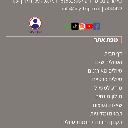
מיי טריפ בע"מ | ח.פ 515315067 | המלאכה 39, חולון | 03-
info@my-trip.co.il
7444422 |
מפת אתר
דף הבית
הטיולים שלנו
טיולים מאורגנים
טיולים פרטיים
מידע למטייל
מילון מונחים
שאלות נפוצות
תנאים ומדיניות
תקנון החברה להזמנת טיולים