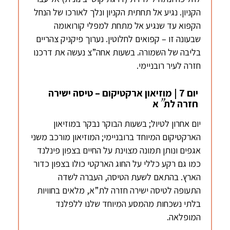
הקניון. נגיע אל תחתית הקניון ונלך לאורכו של הנחל
הקפוא עד שנגיע אל מתחת למפלי קורואומה
שבעונה זו – קפואים לחלוטין. נערוך פיקניק צהריים
בליבה של השמורה. בשעות אחה”צ נעשה את דרכנו
חזרה לעיר רובניימי.
יום 7 | מוזיאון ארקטיקום – טיסה ישירה
”
חזרה לת
א
יום אחרון לטיול; בשעות הבוקר נבקר במוזיאון
הארקטיקום המיוחד ברובניימי; המוזיאון מורכב משני
אגפים ונותן תמונה מצוינת על החיים בצפון פינלנד
כמו גם רקע כללי על החוג הארקטי כולו בצפון כדור
הארץ. בהתאם לשעת הטיסה, העברה לשדה
התעופה לטיסה ישירה חזרה לת”א, מלאים בחוויות
בלתי נשכחות מהמסע המיוחד שלנו ללפלנד
המופלאה.