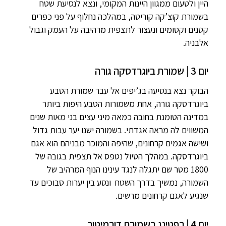
היין ולטעום ממגוון היינות המקומי, ונצא לנסיעת שטח
בשמורת קוצ’קה קוריטה, במהלכה נחלוף על פני כפרים
קטנים וקסומים ונעצור לתצפית מרהיבה על העמק וגבול
אלבניה.
יום 3 | שמורת ביוגרדסקה גורה
הבוקר נצא בנסיעה בג’יפים אל עבר שמורת הטבע
ביוגרדסקה גורה, אחת משמורות הטבע היפות ביותר
במדינה הטומנת בחובה כמאה מיני עצים בני מאות שנים
המשווים לה מראה אגדתי. בשמורה ישנו יער עבות גדול
ושישה אגמים קרחונים, שהיפה והמוכר מבניהם הוא אגם
ביוגרדסקה. במהלך הטיול נטפס אל תצפית בגובה של
1800 מטר שם יתגלה לנגד עינינו הנוף המרהיב של
השמורה, נמשיך בדרך השטח ונסע בין יערות סבוכים עד
שנגיע לאגם קרחונים מרשים.
יום 4 | רפטינג בשמורת דורמיטור