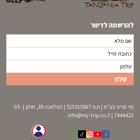
להרשמה לדיוור
מיי טריפ בע"מ | ח.פ 515315067 | המלאכה 39, חולון | 03-
info@my-trip.co.il
7444422 |