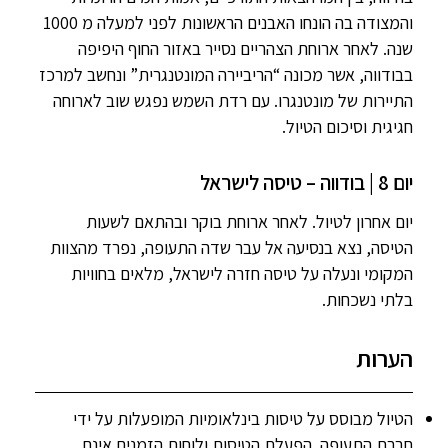
והמצודה בה הונחו האבנים הראשונות לפני למעלה מ 1000
שנה. לאחר ארוחת הצהריים נסייר באזור החוף היפיפה
בבודווה, אשר מכונה “הריביירה המונטנגרית” ונחשב למרכז
התיירות של מונטנגרו. עם רדת השמש נפגש שוב לארוחה
חגיגית וסיכום הטיול.
יום 8 | בודווה – טיסה לישראל
יום אחרון לטיול. לאחר ארוחת בוקר ובהתאם לשעות
הטיסה, נצא בנסיעה אל עבר שדה התעופה, נפרד מהצוות
המקומי ונעלה על טיסה חזרה לישראל, מלאים בחוויות
בלתי נשכחות.
הערות
הטיול מבוסס על טיסות בינלאומיות המופעלות על ידי
חברת התעופה. הפעלת הטיסות ולוחות הזמנים אינם