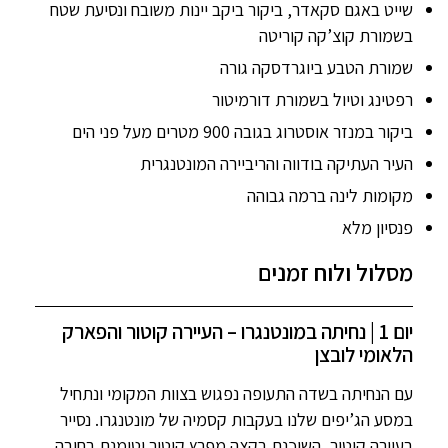
שייט באגם סקאדר, ביקור ביקב יינות משובח ונסיעת שטח
בשמורת קוצ’קה קוריטה
שמורת הטבע ביוגרדסקה גורה
רפטינג וטיול בשמורת דורמיטור
ביקור במנזר אוסטרוג בגובה 900 מטרים מעל פני הים
העיר העתיקה בודווה והריביירה המונטנגרית
מקומות לינה ברמה גבוהה
פנסיון מלא
מסלול ולוח זמנים
יום 1 | נחיתה במונטנגרו – העיירה קוטור והפארק
הלאומי לובצן
עם הנחיתה בשדה התעופה נפגוש בצוות המקומי ונתחיל
במסע הג’יפים שלנו בעקבות קסמיה של מונטנגרו. נסייר
בעיירה קוטור, השוכנת בקצה מפרץ קוטור וטומנת בחובה