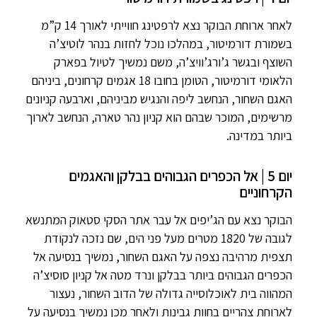
לאחר ארוחת הבוקר נצא לרפטינג חווייתי לאורך 14 ק”מ
בשמורת דורמיטור, במהלכו נוכל לחזות בנהר לוטיצ’ה
השוצף ובגשר ג’ורג’וויצ’ה, משם נמשיך לטיול בפארק
הלאומי דורמיטור, הטומן בחובו 18 אגמים קרחונים, ביניהם
האגם השחור, הנחשב ליפה והנגיש מביניהם, וארבעה קניונים
מרשימים, המוכר שבהם הוא קניון נהר טארה, הנחשב לארוך
ביותר במדינה.
יום 5 | אל הכפרים הגבוהים בבלקן והאגמים
הקרחוניים
הבוקר נצא עם הג’יפים אל עבר אתר הסקי סטאוק המתנשא
לגובה של 1820 מטרים מעל פני הים, שם נזכה לנקודת
תצפית מרהיבה נצפה על האגם השחור, נמשיך בנסיעה אל
הכפרים הגבוהים ביותר בבלקן ונרד מטה אל קניון סוסיצ’ה
המהווה בית לאוכלוסייה גדולה של הדוב השחור, נעצור
לארוחת צהריים בחוות גבינות ולאחר מכן נמשיך בנסיעה על