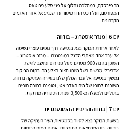
הר פיבסקה, במהלכה נחלוף על פני סלע פרוטאס
המפורסם, ועל רכס הדורמיטור עד שנגיע אל אזור האגמים
הקרחונים.
יום 6 | מנזר אוסטרוג – בודווה
לאחר ארוחת הבוקר נצא בנסיעה דרך נופים עוצרי נשימה
אל עבר אחד מאתרי הדגל במונטנגרו – מנזר אוסטרוג –
השוכן בגובה 900 מטרים מעל פני הים ונחשב להישג
אדריכלי מרשים בשל היותו חצוב בצלע הר. בתום הביקור
נמשיך בנסיעה אל עבר המלון שלנו בעיירה העתיקה בודווה,
השוכנת לחופו של הים האדריאטי, וטומנת בחובה חופים
בתוליים ולמעלה מ-3,500 שנות היסטוריה מרתקת.
יום 7 | בודווה והריביירה המונטנגרית
בשעות הבוקר נצא לסיור בסמטאות העיר העתיקה של
בודווה, בין המרחצאות התורכיים, אמות המים הרומיות