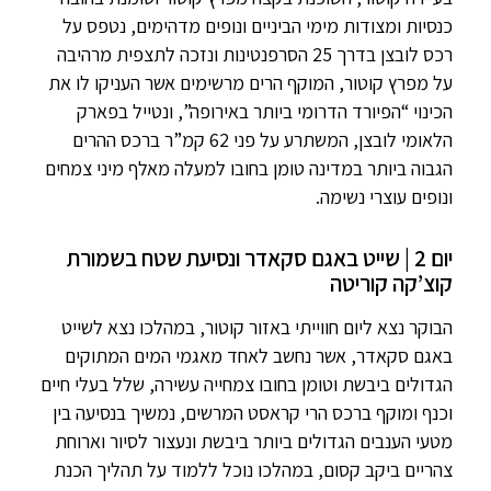
כנסיות ומצודות מימי הביניים ונופים מדהימים, נטפס על
רכס לובצן בדרך 25 הסרפנטינות ונזכה לתצפית מרהיבה
על מפרץ קוטור, המוקף הרים מרשימים אשר העניקו לו את
הכינוי “הפיורד הדרומי ביותר באירופה”, ונטייל בפארק
הלאומי לובצן, המשתרע על פני 62 קמ”ר ברכס ההרים
הגבוה ביותר במדינה טומן בחובו למעלה מאלף מיני צמחים
ונופים עוצרי נשימה.
יום 2 | שייט באגם סקאדר ונסיעת שטח בשמורת
קוצ’קה קוריטה
הבוקר נצא ליום חווייתי באזור קוטור, במהלכו נצא לשייט
באגם סקאדר, אשר נחשב לאחד מאגמי המים המתוקים
הגדולים ביבשת וטומן בחובו צמחייה עשירה, שלל בעלי חיים
וכנף ומוקף ברכס הרי קראסט המרשים, נמשיך בנסיעה בין
מטעי הענבים הגדולים ביותר ביבשת ונעצור לסיור וארוחת
צהריים ביקב קסום, במהלכו נוכל ללמוד על תהליך הכנת