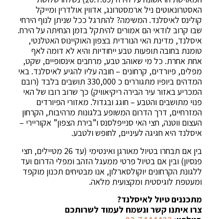
האסטרונאוטים ניל ארמסטרונג, אדווין אולדרין ומייקל
קולינס לאיסלנד. המשימה? להתרגל ככל שניתן לנוף הירחי
שבו קרוב לודאי הם אמורים להיתקל בזמן הנחיתה על הירח.
איסלנד, מדינת האי הנורדית בצפון האוקיינוס האטלנטי,
טומנת בחובה תופעות טבע ייחודיות והיא לא דומה לאף
אחת אחרת. כל מי שאוהב טבע, מרחבים אינסופיים, שקט,
מפלים, פיורדים, קרחונים – חובה עליו להגיע לאיסלנד. באי
המדהים ביופיו מתגוררים כ 330,000 תושבים בלבד (רובם
המכריע באזור עיר הבירה ריקיאוויק) כך שרוב רובו של האי
פנוי מתושבים והטבע – חוגג ובגדול. מאזורי הפיורדים
המזרחיים, דרך הדרום המשופע בלגונות מרהיבות, הקרחון
העצום ווטנה, חצי האי סנייפלסנס ו”בירת הצפון” אקוריירי –
איסלנד היא חגיגה לעיניים, לחופש ולטבע.
בין אם תבחרו בטיול מאורגן ואינטימי (עד 26 מטיילים, חצי
פנסיון) ובין אם בטיול פרטי ממעגל הזהב ומפלי הדרום ועד
ללגונת הקרחונים יוקולסארלון, אנו מבטיחים תכנון מוקפד
ומעטפת לוגיסטית ומקצועית מלאה.
מתכננים טיול לאיסלנד?
צרו איתנו קשר ונשמח לעמוד לשרותכם