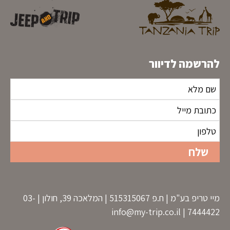
להרשמה לדיוור
מיי טריפ בע"מ | ח.פ 515315067 | המלאכה 39, חולון | 03-
info@my-trip.co.il
7444422 |