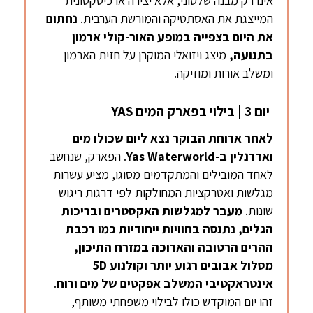
אינו רק מבנה שלטוני, אלא יצירה ארכיטקטונית
המייצגת את האסתטיקה והמורשת הערבית.
נחתום
את היום בצפייה במופע האור-קולי ארמון
בתנועה,
מיצג ויזואלי המוקרן על חזית הארמון
ומשלב אורות ומוזיקה.
יום 3 | בילוי בפארק המים YAS
לאחר ארוחת הבוקר נצא ליום שכולו מים
ואדרנלין ב-
Waterworld
Yas
. הפארק, שנחשב
לאחד המובילים והמתקדמים מסוגו, מציע עשרות
מגלשות ואטרקציות המחולקות לפי דרגות ריגוש
שונות.
מעבר למגלשות האקסטרים ובריכות
הגלים, נתנסה בחוויות ייחודיות כמו רכבת
ההרים הרטובה והארוכה במזרח התיכון,
מסלול אבובים רגוע יותר וקולנוע 5
D
אינטראקטיבי המשלב אפקטים של מים ורוח
.
זהו יום המוקדש כולו לבילוי משפחתי משותף,