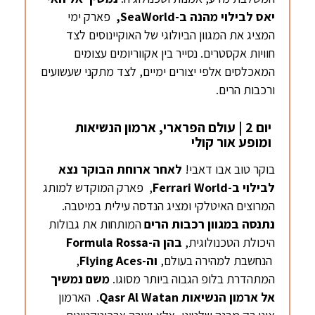
יאס
לבילוי מהנה ב-
SeaWorld
,
פארק ימי
המציג את המגוון הביולוגי של האוקיינוסים לצד
חוויות אקסטרים. נסייר בין אקווריומים עצומים
המאכלסים אלפי יצורים ימיים, לצד מתקני שעשועים
ורכבות הרים.
יום 2 | עולם הפרארי, ארמון הנשיאות
ומופע אור קולי
בוקר טוב אבו דאבי!
לאחר ארוחת הבוקר נצא
לבילוי ב-
Ferrari World
, פארק המוקדש למותג
המרוצים האיטלקי ומציג הנדסה עילית במיטבה.
נתנסה במגוון רכבות הרים
המותחות את גבולות
היכולת הטכנולוגית,
בהן ה-
Rossa
Formula
הנחשבת למהירה בעולם,
וה-
Flying Aces
,
המתהדרת בלופ הגבוה ביותר מסוגו.
משם נמשיך
אל ארמון הנשיאות
Watan
Qasr Al
. הארמון