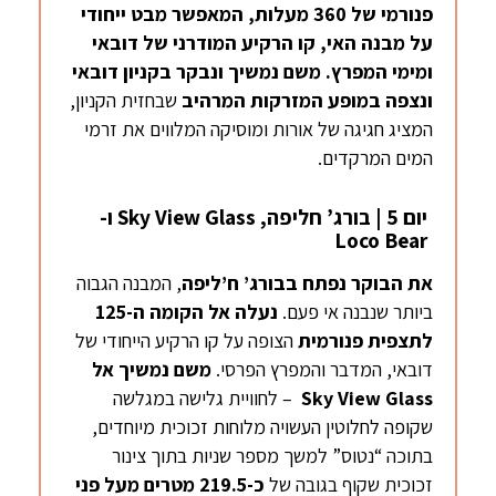
פנורמי של 360 מעלות, המאפשר מבט ייחודי
על מבנה האי, קו הרקיע המודרני של דובאי
ומימי המפרץ. משם נמשיך ונבקר בקניון דובאי
ונצפה
במופע המזרקות המרהיב
שבחזית הקניון,
המציג חגיגה של אורות ומוסיקה המלווים את זרמי
המים המרקדים.
יום 5 | בורג’ חליפה, Sky View Glass ו-
Loco Bear
את הבוקר נפתח בבורג’ ח’ליפה
, המבנה הגבוה
ביותר שנבנה אי פעם.
נעלה אל הקומה ה-125
לתצפית פנורמית
הצופה על קו הרקיע הייחודי של
דובאי, המדבר והמפרץ הפרסי.
משם נמשיך אל
ky View Glass
S
– לחוויית גלישה במגלשה
שקופה לחלוטין העשויה מלוחות זכוכית מיוחדים,
בתוכה “נטוס” למשך מספר שניות בתוך צינור
זכוכית שקוף בגובה של
כ-219.5 מטרים מעל פני