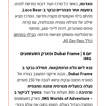
האדמה
, כאשר כל מרכז העיר דובאי נפרשת לפנינו.
בשעות אחר הצהריים נבקר ב-
Loco Bear
,
מתחם בילוי ואקסטרים מקורה וחדשני. המרכז מציע
שילוב של פעילות גופנית וטכנולוגיה, עם קירות
טיפוס מאתגרים, זירות לייזר-טאג, מתחמי
טרמפולינות ומשחקי מציאות מדומה.
הבילוי במתחם
כולל
All Day Pass
.
יום 6 | Dubai Frame ופארק השעשועים
IMG
נצא ליום מלא הרפתקאות. תחילה נבקר ב
Dubai Frame
, מבנה אייקוני המעוצב בצורה של
מסגרת תמונה ענקית ונישא לגובה של 150 מטרים.
נעלה במעלית פנורמית ונהנה מתצפית
מרהיבה
ב-360 מעלות על העיר.
נמשיך לביקור ב
–
IMG Worlds of Adventure
, פארק השעשועים
המקורה הגדול בעולם, הטומן בחובו את עולם גיבורי