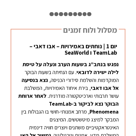
1
2
3
4
5
6
7
8
9
10
מסלול ולוח זמנים
יום 1 | נוחתים באמירויות – אבו דאבי –
TeamLab ו SeaWorld
נפגש בנתב”ג בשעות הערב ונעלה על טיסת
לילה ישירה לדובאי
. עם הנחיתה בשעות הבוקר
המוקדמות והשלמת סידורי הכניסה,
נצא בנסיעה
אל אבו דאבי
, בירת איחוד האמירויות, המשלבת
עושר תרבותי וארכיטקטורה מודרנית.
לאחר ארוחת
הבוקר נצא לביקור ב-
TeamLab
Phenomena
, מרחב אמנותי-חושי בו הגבולות בין
המבקר למיצג מיטשטשים. המיצגים
האינטראקטיביים משתנים ויוצרים חוויה דינמית
המשלבת מדע, אמנות וטכנולוגיה.
נמשיך אל האי