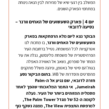
המשלב בין רגעי שיא של מהירות לבין הנאה נינוחה
במתחמי הפארק השונים.
יום 4 | פארק השעשועים של האחים וורנר –
נסיעה לדובאי
הבוקר נצא ליום מלא הרפתקאות בפארק
השעשועים של האחים וורנר
, בו מחכות לנו
אטרקציות לכל המשפחה. נטייל ברחובות העיר
הפרהיסטורית של משפחת פלינסטון, נגלה את עיר
המחר של סופרמן, נשאב אל האווירה האפלה
בגות’הם סיטי של באטמן, וניהנה משלל מתקנים
מהסרטים והסדרות של WB.
בתום הביקור
נסע
חזרה לדובאי, שם נגיע אל ה-Palm
Jumeirah, אי התמר המלאכותי שהפך לאחד
מסמליה המזוהים ביותר של העיר. נעלה
לקומה ה-52 של מגדל The Palm Tower,
למרפסת התצפית The View, ממנה נשקף נוף