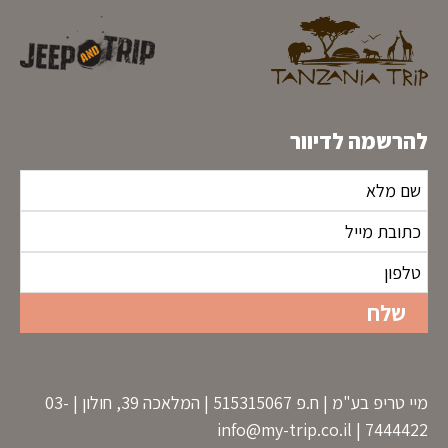
להרשמה לדיוור
מיי טריפ בע"מ | ח.פ 515315067 | המלאכה 39, חולון | 03-
info@my-trip.co.il
7444422 |