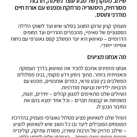
שילוב מסקרן של טבע עוצר נשימה, תרבות
מסורתית, היסטוריה מרתקת ומפגש עם אורח חיים
מודרני ותוסס.
מעמקי קניון טרוקו החצוב בסלעי שיש ועד לשווקי הלילה
הססגוניים של טאיפיי, מהכפרים ההרריים ועד החופים
הדרומיים – טאיוואן היא יעד המשלב קסם גאוגרפי עם ניחוח
אסייתי ייחודי.
מה אנחנו מציעים
אנחנו מזמינים אתכם להכיר את טאיוואן בדרך העמוקה
והאמיתית ביותר. מתוך ניסיון וידע מקומי, בנינו מסלולים
המשלבים בין טבע פראי, כפרים אותנטיים, מפגש עם
תרבויות ילידיות ונגיעות מודרניות.
הטיולים שלנו מתאימים למגוון קהלים – יחידים, זוגות,
משפחות או קבוצות חברים – וכל אחד ימצא בהם את
החיבור הנכון לו.
הטיול שלנו לטאיוואן מציע מסלול גאוגרפי מעמיק בהדרכת
המומחים המובילים ליעד ובו כל הטוב שיש לטאיוואן להציע
– שילוב מדויק של תרבות עשירה, מסורת עתיקה, קולינריה
מגוונת ונופים עוצרי נשימה – הצטרפו אלינו למסע בלתי