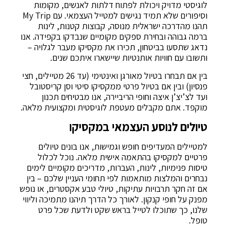
לוגיסטי מדויק ויכולת לפתוח דלתות לאנשים, מקומות
וסיפורים שלא תמיד נגישים למטייל העצמאי. עם My Trip
תהנו מהדרכה ישראלית מנוסה, קבוצות קטנות, לינות
ברמה גבוהה ובחירת ספקים מקומיים שנבדקו בקפידה. אנו
נדאג שתסעו בביטחון, תכירו את מקסיקו מעבר לגלויה –
ותשובו עם חוויות אותנטיות שיישארו איתכם שנים.
בין אם תבחרו בטיול מאורגן ואינטימי (עד 26 מטיילים, חצי
פנסיון) ובין אם בטיול פרטי ממקסיקו סיטי וסן קריסטובל
ועד לצ’יצ’ן איצה וחופי הריביירה, אנו מבטיחים תכנון
מוקפד. אתם מקבלים מעטפת לוגיסטית ומקצועית מלאה.
טיולים לנוסע העצמאי במקסיקו
למטיילים המעדיפים חופש וגמישות, אנו בונים טיולים
פרטיים למקסיקו בהתאמה אישית מלאה. נוכל לכלול
טיסות פנימיות, לינות, העברות, מדריכים מקומיים לימים
נבחרים והמלצות מותאמות לפי תחומי העניין שלכם – בין
אם זה חקר תרבויות עתיקות, טיולי טבע אקסטרים, או נופש
מפנק על חופי קנקון. לאורך כל הדרך תיהנו מתמיכה וליווי
שלנו, כך שתוכלו לטייל בראש שקט ולדעת שכל פרט
טופל.