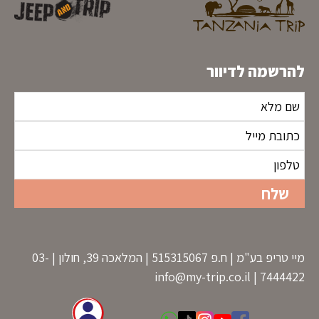
להרשמה לדיוור
מיי טריפ בע"מ | ח.פ 515315067 | המלאכה 39, חולון | 03-
info@my-trip.co.il
7444422 |