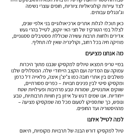
לצד עיירות קולוניאליות ציוריות, חופים עוצרי נשימה
וג’ונגלים עבותים.
כאן תוכלו לגלות אתרים ארכיאולוגיים בני אלפי שנים,
לצלול במי הטורקיז של חצי האי יוקטן, לטייל בהרי געש
אדירים ולחוות תרבות עשירה שכוללת פסטיבלים ססגוניים,
מוזיקה חיה בכל רחוב, וקולינריה שאין לה תחליף.
מה אנחנו מציעים
במיי טריפ תמצאו טיולים למקסיקו שנבנו מתוך היכרות
עמוקה עם המדינה ועם הקצב הייחודי שלה. המסלולים שלנו
משלבים בין אתרי חובה כמו צ’יצ’ן איצה, פלאייה דל כרמן
ומקסיקו סיטי לבין פנינים חבויות – כפרים מסורתיים,
שווקים אותנטיים, שמורות טבע מרהיבות ופעילויות שטח
ייחודיות. אנו שמים דגש על איזון בין חוויות תרבותיות, טבע
ונופש, כך שתספיקו לטעום מכל מה שמקסיקו מציעה –
מההיסטוריה ועד החופים.
למה לטייל איתנו
טיול למקסיקו דורש הבנה של תרבויות מקומיות, תיאום