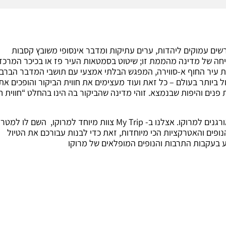
רשים עמוקים ליהדות, ערים עתיקות ומדבר אינסופי משובץ קסבות
ליחה של מדינה מהממת זו; שיטוט בסמטאות העיר פז או בכיכר המרכז
ת עיר החוף א-סווירה, המפגש הבלתי אמצעי עם תושבי המדבר הברבר
ביותר בעולם – כל זאת ועוד מעצימים את חווית הביקור והופכים את
נים והיפות שבנמצא. זוהי מדינה שהביקור בה הינו בהחלט “חווית חי
לפניכם רשימת טיולים פרטיים למרוקו – טיולים מאורגנים למרוקו. אצלנו ב- My Trip צוות מיוחד למרוקו, השם לו ל
נופים והאטרקציות הכי מיוחדות, זאת כדי לבנות עבורכם את הטיול
 בעקבות התרבות והנופים המופלאים של מרוקו