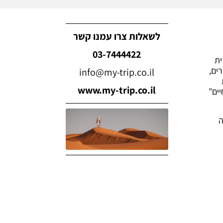
לשאלות צרו עמנו קשר
03-7444422
ית
ים,
info@my-trip.co.il
www.my-trip.co.il
ים”
מטרה