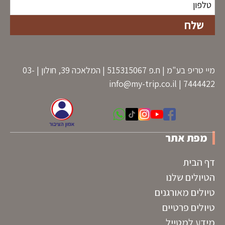
מיי טריפ בע"מ | ח.פ 515315067 | המלאכה 39, חולון | 03-
info@my-trip.co.il
7444422 |
מפת אתר
דף הבית
הטיולים שלנו
טיולים מאורגנים
טיולים פרטיים
מידע למטייל