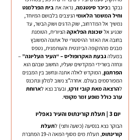
נבקר ב
כיכר סינטגמה
, נראה את
בית הפרלמנט
וחיל המשמר הלאומי
הניצבים בלבושם המיוחד,
נמשיך אל המדרחוב, שוק הדגים ושוק הבשר, עד
שנגיע אל
שכונת
הפלאקה
הציורית, הטומנת
בחובה את האזור ההיסטורי של אתונה המשובץ
מבנים מהתקופה הביזנטית והעותמנית, נטפס
במעלה
גבעת האקרופוליס – “העיר העליונה”
–
ונחזה בשרידי המקדשים שעליו, החשוב שבהם הוא
הפרתנון
, המוקדש לאלה אתנה ונחשב בין המבנים
המפורסמים בעולם. אחרה”צ נשוב למלון ונתכנס
ל
הרצאה מאת קובי זרקו
, ובערב נצא ל
ארוחת
ערב כולל מופע זמר מקומי
.
יום 3 | תעלת קורינתוס והעיר נאפליו
הבוקר נצא בנסיעה (כשעה וחצי) ל
תעלת
קורינתוס
, תעלת מים מסוף המאה ה-19 המחברת