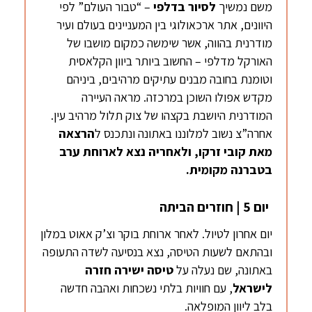
משם נמשיך
לסיור בדלפי
– “טבור העולם” לפי
היוונים, אתר ארכאולוגי בין המעניינים בעולם ועיר
מודרנית בהווה, אשר שימשה כמקום מושבו של
האורקל מדלפי – החשוב ביותר ביוון הקלאסית
וטומנת בחובה מבנים עתיקים מרהיבים, ביניהם
מקדש אפולו השוכן במרכזה. מראה העיירה
המודרנית היושבת בקצהו של צוק תלול מרהיב עין.
אחרה”צ נשוב למלוננו באתונה ונתכנס ל
הרצאה
מאת קובי זרקו, ולאחריה נצא לארוחת ערב
בטברנה מקומית.
יום 5 | חוזרים הביתה
יום אחרון לטיול. לאחר ארוחת בוקר וצ’ק אאוט במלון
ובהתאם לשעות הטיסה, נצא בנסיעה לשדה התעופה
באתונה, שם נעלה על
טיסה ישירה חזרה
לישראל
, עם חוויות בלתי נשכחות ואהבה חדשה
בלב ליוון המופלאה.