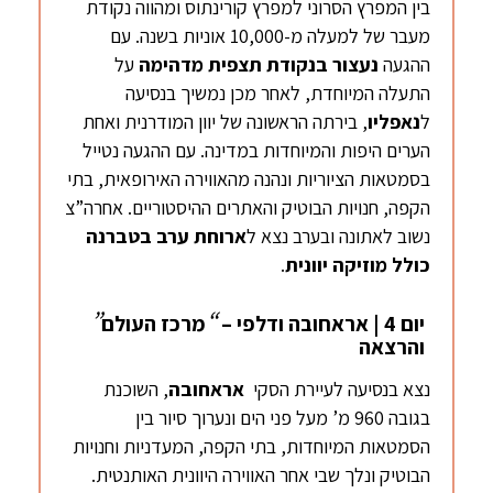
בין המפרץ הסרוני למפרץ קורינתוס ומהווה נקודת
מעבר של למעלה מ-10,000 אוניות בשנה. עם
ההגעה
נעצור בנקודת תצפית מדהימה
על
התעלה המיוחדת, לאחר מכן נמשיך בנסיעה
ל
נאפליו
, בירתה הראשונה של יוון המודרנית ואחת
הערים היפות והמיוחדות במדינה. עם ההגעה נטייל
בסמטאות הציוריות ונהנה מהאווירה האירופאית, בתי
הקפה, חנויות הבוטיק והאתרים ההיסטוריים. אחרה”צ
נשוב לאתונה ובערב נצא ל
ארוחת ערב בטברנה
כולל מוזיקה יוונית
.
”
“
יום 4 | אראחובה ודלפי –
מרכז העולם
והרצאה
נצא בנסיעה לעיירת הסקי
אראחובה
, השוכנת
בגובה 960 מ’ מעל פני הים ונערוך סיור בין
הסמטאות המיוחדות, בתי הקפה, המעדניות וחנויות
הבוטיק ונלך שבי אחר האווירה היוונית האותנטית.