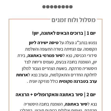
1
2
3
4
5
6
7
8
9
מסלול ולוח זמנים
יום 1 | ברוכים הבאים לאתונה, יוון!
נפגש בנתב”ג ונעלה על
טיסה ישירה ליוון
הקסומה. עם הנחיתה בשדה התעופה והשלמת
סידורי הכניסה, נצא ל
סיור פנורמי
באתונה
, בירת
יוון, הטומנת בחובה צבעים, טעמים וריחות לצד
היסטוריה מרתקת. בשעות הצהריים נעבור למלון
לחלוקת החדרים והתאקלמות, ובערב נצא ל
ארוחת
ערב בטברנה מקומית
כולל מוזיקה יוונית .
יום 2 | סיור באתונה והאקרופוליס + הרצאה
נצא ל
סיור באתונה
, הטומנת בחובה היסטוריה
מרתקת, טעמים וצלילים בריח ים תיכוני, במהלכו