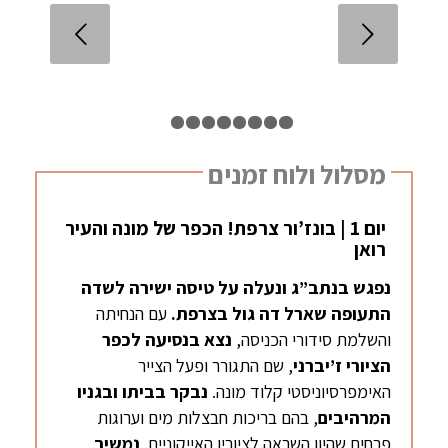
הקודם
1
2
3
4
5
6
7
8
9
מסלול ולוח זמנים
יום 1 | בונז’ור צרפת! הכפר של מונה והעיר
רואן
נפגש בנתב”ג ונעלה על טיסה ישירה לשדה
התעופה שארל דה גול בצרפת.
עם הנחיתה
והשלמת סידורי הכניסה,
נצא בנסיעה לכפר
הציורי
ז’יברני
, שם התגורר ופעל הצייר
האימפרסיוניסטי קלוד מונה.
נבקר בביתו ובגניו
המרהיבים
, בהם בריכות חבצלות מים וערוגות
פרחים שהיוו השראה לציוריו האייקוניים.
נמשיך