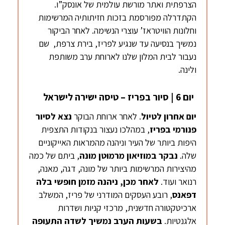
הצרפתית ואתר מורשת עולמית של אונסק”ו.
הקתדרלה מפורסמת בזכות חזיתותיה המרשימות
וחלונות הוויטראז’ עוצרי הנשימה. לאחר הביקור
נמשיך בנסיעה עד שנגיע לפריז, בירת צרפת, שם
נעבור לבית המלון שלנו לארוחת ערב משותפת
ולינה.
יום 6 | סיור בפריז – טיסה ישירה לישראל
יום אחרון לטיול
. לאחר ארוחת הבוקר
נצא לסיור
פנורמי בפריז
, במהלכו נעצור בנקודות התצפית
היפות ביותר של העיר וניהנה מהמראות האייקוניים
שלה.
נבקר במוזיאון
מרמוטן
מונה
, ביתם של כמה
מהיצירות המרשימות ביותר של מונה, דגה, מאנה,
רנואר ועוד.
לאחר מכן, ניהנה מזמן חופשי בלה
דפאנס
, רובע העסקים המודרני של פריז, המשלב
ארכיטקטורה חדשנית, מרכזי קניות ושדרות
אלגנטיות.
בשעות הערב נמשיך לשדה התעופה