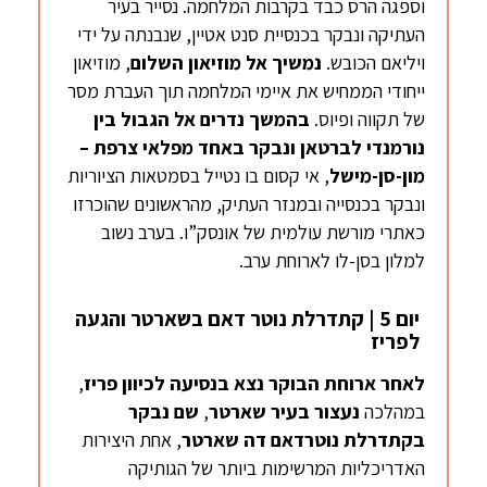
וספגה הרס כבד בקרבות המלחמה. נסייר בעיר
העתיקה ונבקר בכנסיית סנט אטיין, שנבנתה על ידי
ויליאם הכובש.
נמשיך אל מוזיאון השלום
, מוזיאון
ייחודי הממחיש את איימי המלחמה תוך העברת מסר
של תקווה ופיוס.
בהמשך
נדרים אל הגבול בין
נורמנדי
לברטאן
ונבקר באחד מפלאי צרפת –
מון-סן-מישל
, אי קסום בו נטייל בסמטאות הציוריות
ונבקר בכנסייה ובמנזר העתיק, מהראשונים שהוכרזו
כאתרי מורשת עולמית של אונסק”ו. בערב נשוב
למלון בסן-לו לארוחת ערב.
יום 5 | קתדרלת נוטר דאם בשארטר והגעה
לפריז
לאחר ארוחת הבוקר נצא בנסיעה לכיוון פריז
,
במהלכה
נעצור בעיר
שארטר
,
שם נבקר
בקתדרלת נוטרדאם דה
שארטר
, אחת היצירות
האדריכליות המרשימות ביותר של הגותיקה