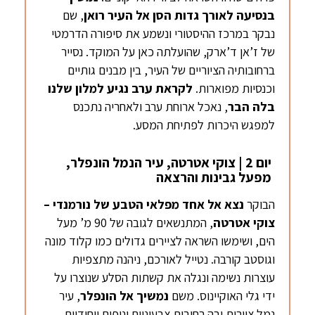
בנסיעה לאורך גדות הסן אל העיר רואן
, שם
נבקר במרכז ההיסטורי ונשמע את סיפורה הדרמטי
של ז’אן ד’ארק, שהועלתה כאן על המוקד. נסייר
ברחובותיה הציוריים של העיר, בין מבנים גותיים
וכנסיות מפוארות.
לקראת ערב נגיע
למלון שלנו
בלה
הבר
, נאכל ארוחת ערב ולאחריה נתכנס
למפגש היכרות לפתיחת המסע.
יום 2 | צוקי אטרטה, עיר הנמל הונפלר,
מפעל גבינות והרצאה
הבוקר
נצא אל אחד מפלאי הטבע
של
נורמנדי –
צוקי
אטרטה
, המתנשאים לגובה של 90 מ’ מעל
הים, ושימשו השראה לציירים גדולים כמו קלוד מונה
וגוסטב קורבה. נטייל לאורכם, ניהנה מתצפיות
עוצרות נשימה ונגלה את קשתות הסלע שנוצרו על
ידי גלי האוקיינוס. משם
נמשיך אל
הונפלר
, עיר
נמל ציורית ובה רחובות צבעוניים ונופים ייחודיים.