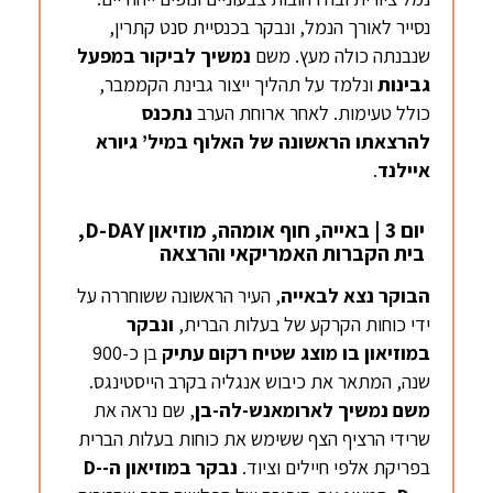
נסייר לאורך הנמל, ונבקר בכנסיית סנט קתרין,
שנבנתה כולה מעץ. משם
נמשיך לביקור במפעל
גבינות
ונלמד על תהליך ייצור גבינת הקממבר,
כולל טעימות. לאחר ארוחת הערב
נתכנס
להרצאתו הראשונה של האלוף במיל’ גיורא
איילנד
.
יום 3 | באייה, חוף אומהה, מוזיאון D-DAY,
בית הקברות האמריקאי והרצאה
הבוקר נצא לבאייה
, העיר הראשונה ששוחררה על
ידי כוחות הקרקע של בעלות הברית,
ונבקר
במוזיאון
בו מוצג שטיח רקום עתיק
בן כ-900
שנה, המתאר את כיבוש אנגליה בקרב הייסטינגס.
משם נמשיך לארומאנש-לה-בן
, שם נראה את
שרידי הרציף הצף ששימש את כוחות בעלות הברית
בפריקת אלפי חיילים וציוד.
נבקר במוזיאון ה-D-