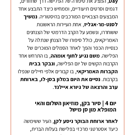
Day
, המציג את סיפורה של הפלישה דרך שחזורים,
דגמים וסרטים תיעודיים, וממחיש כיצד התבצע אחד
המבצעים הצבאיים המורכבים בהיסטוריה.
נמשיך
לסנט-מר-אגליז
, אחת העיירות הראשונות
ששוחררו, ונשמע על הקרב הדרמטי של הצנחנים
האמריקאים, כולל סיפורו של הצנחן שנתלה על
כנסיית הכפר והפך לאחד הסמלים המוכרים של
הפלישה.
משם נגיע לחוף אומהה
, בו התרחש אחד
הקרבות הקשים של יום הפלישה,
ונבקר בבית
הקברות האמריקאי
, בו קבורים אלפי חיילים שנפלו
בקרבות.
נסיים את היום במלון בסן-לו, בארוחת
ערב והרצאה של גיורא איילנד
.
יום 4 | סיור בקן, מוזיאון השלום והאי
המופלא מון סן מישל
לאחר ארוחת הבוקר ניסע לקן
, העיר ששימשה
כיעד אסטרטגי מרכזי בפלישת בעלות הברית,