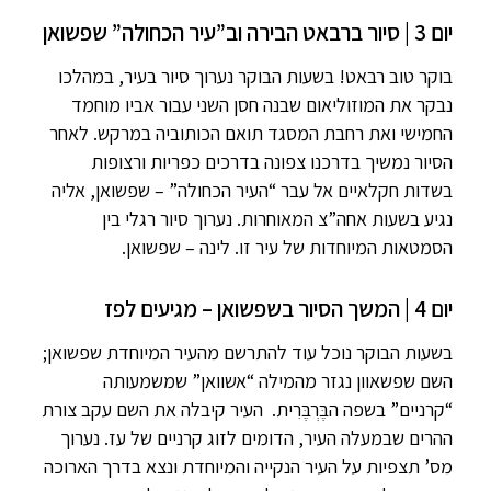
יום 3 | סיור ברבאט הבירה וב”עיר הכחולה” שפשואן
בוקר טוב רבאט! בשעות הבוקר נערוך סיור בעיר, במהלכו
נבקר את המוזוליאום שבנה חסן השני עבור אביו מוחמד
החמישי ואת רחבת המסגד תואם הכותוביה במרקש. לאחר
הסיור נמשיך בדרכנו צפונה בדרכים כפריות ורצופות
בשדות חקלאיים אל עבר “העיר הכחולה” – שפשואן, אליה
נגיע בשעות אחה”צ המאוחרות. נערוך סיור רגלי בין
הסמטאות המיוחדות של עיר זו. לינה – שפשואן.
יום 4 | המשך הסיור בשפשואן – מגיעים לפז
בשעות הבוקר נוכל עוד להתרשם מהעיר המיוחדת שפשואן;
השם שפשאוון נגזר מהמילה “אשוואן” שמשמעותה
“קרניים” בשפה הבֶּרְבֶּרִית. העיר קיבלה את השם עקב צורת
ההרים שבמעלה העיר, הדומים לזוג קרניים של עז. נערוך
מס’ תצפיות על העיר הנקייה והמיוחדת ונצא בדרך הארוכה