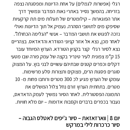
רגלי (אפשרות לגמלים) על אחת הדיונות ומפסגתה נצפה
בזריחה. בהמשך נסייר באתרי נאות המדבר ונמשיך דרך
אתר הפוגארות – קילומטרים של תעלות מים תת קרקעיות
שסיפקו מים לתושבי הסהרה. נעמיק אל תוך הדיונות ואולי
נזכה לפגוש את תושבי המדבר – אנשי “הגלימה הכחולה”.
לאחר מכן, נצא אל אזור קניוני הטודרא והדאדאס. בצהריים
נצא לסיור רגלי קצר בקניון הטורדא. הערוץ המיוחד עובר
15 ק”מ צפונית לעיר טינריר בקצה של עמק פורה שבו מטעי
דקלים וכפרים קטנים שבתיהם עשויים לבני בוץ. על המצוק
סוגרים פסגות הרים, מצוקים ותצורות סלע מרשימות.
עומקו של הערוץ מגיע לכ 300 מטרים ורוחבו פחות מ- 10
מטרים. בתחתית הערוץ זורם נחל צלול המשלים את
התמונה הפסטורלית. לאחר הסיור נמשיך לעמק הדאדאס,
נעבור בכפרים ברברים וקסבות אדומות – יום מלא חוויות.
יום 8 | ווארזאזאת – סיור ג’יפים לאטלס הגבוה –
סיור כרכרות לילי במרקש