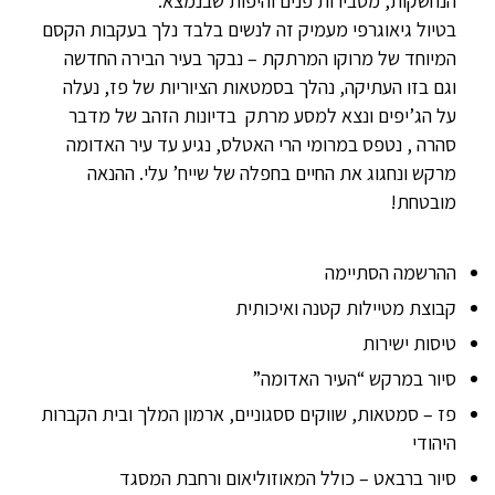
הנחשקות, מסבירות פנים והיפות שבנמצא.
בטיול גיאוגרפי מעמיק זה לנשים בלבד נלך בעקבות הקסם
המיוחד של מרוקו המרתקת – נבקר בעיר הבירה החדשה
וגם בזו העתיקה, נהלך בסמטאות הציוריות של פז, נעלה
על הג’יפים ונצא למסע מרתק בדיונות הזהב של מדבר
סהרה , נטפס במרומי הרי האטלס, נגיע עד עיר האדומה
מרקש ונחגוג את החיים בחפלה של שייח’ עלי. ההנאה
מובטחת!
ההרשמה הסתיימה
קבוצת מטיילות קטנה ואיכותית
טיסות ישירות
סיור במרקש “העיר האדומה”
פז – סמטאות, שווקים ססגוניים, ארמון המלך ובית הקברות
היהודי
סיור ברבאט – כולל המאוזוליאום ורחבת המסגד