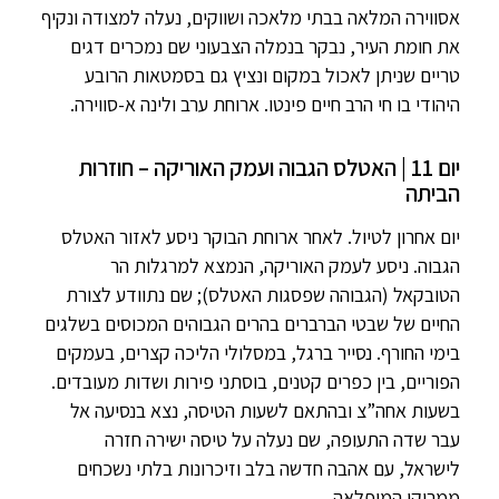
אסווירה המלאה בבתי מלאכה ושווקים, נעלה למצודה ונקיף
את חומת העיר, נבקר בנמלה הצבעוני שם נמכרים דגים
טריים שניתן לאכול במקום ונציץ גם בסמטאות הרובע
היהודי בו חי הרב חיים פינטו. ארוחת ערב ולינה א-סווירה.
יום 11 | האטלס הגבוה ועמק האוריקה – חוזרות
הביתה
יום אחרון לטיול. לאחר ארוחת הבוקר ניסע לאזור האטלס
הגבוה. ניסע לעמק האוריקה, הנמצא למרגלות הר
הטובקאל (הגבוהה שפסגות האטלס); שם נתוודע לצורת
החיים של שבטי הברברים בהרים הגבוהים המכוסים בשלגים
בימי החורף. נסייר ברגל, במסלולי הליכה קצרים, בעמקים
הפוריים, בין כפרים קטנים, בוסתני פירות ושדות מעובדים.
בשעות אחה”צ ובהתאם לשעות הטיסה, נצא בנסיעה אל
עבר שדה התעופה, שם נעלה על טיסה ישירה חזרה
לישראל, עם אהבה חדשה בלב וזיכרונות בלתי נשכחים
ממרוקו המופלאה.