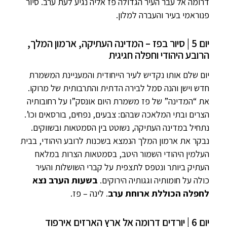
דרומה אל עבר העיר הגדולה פז אליה נגיע לעת ערב. סיור
פנוראמי בעיר והעברה למלון.
יום 5 | סיור בפז – המדינה העתיקה, ארמון המלך,
הרובע היהודי וחפלה חגיגית
יום שלם אותו נקדיש לעיר הייחודית והמעניינת המשמרת
חדש וישן והנה סמל לבירה הדתית והתרבותית של מרוקו.
את “המדינה” של פז משמרת היום אונסק”ו על רחובותיה
הצרים ובתי המלאכה שבהם: צבעים, נפחים, בורסאים וכו’.
נתחיל במדינה העתיקה, נשוטט בין הסמטאות ובשווקים.
נבקר את ארמון המלך הנמצא בשכנות לרובע היהודי, בבית
העלמין היהודי השמור היטב, בסמטאות הצרות במלאח
העתיק ביותר ונטפס לתצפית על קברי השושלות והעיר
כולה על חומותיה וגגותיה הירוקים.
בשעות הערב נצא
לחפלה הכוללת ארוחת ערב
. לינה – פז.
יום 6 | יורדים דרומה אל ארץ הארזים אירפוד