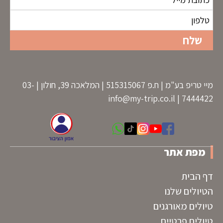
מיי טריפ בע"מ | ח.פ 515315067 | המלאכה 39, חולון | 03-
info@my-trip.co.il
7444422 |
מפת אתר
דף הבית
הטיולים שלנו
טיולים מאורגנים
טיולים פרטיים