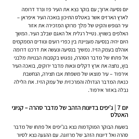
יום נסיעה ארוך; עם בוקר נצא את העיר פז ונרד דרומה
לארץ הארזים אשר באטלס התיכון בואכה העיר איפראן –
עיר הנופש והקיט של מלך מרוקו המזכירה את אזור
האלפים בשוויץ. נטייל רגלית אל האגם שבלב העיר. המשך
היום יהיה בנסיעה מעניינת בין כפרי רועים ונוודים הממקמים
אוהלם בעמק הזיז. נמשיך בנסיעה ונעשה את דרכנו דרומה
אל פתחו של מדבר הסהרה, נפגוש בקסבות הבנויות מלבני
בוץ, נחצה את ארץ דקלים ונאות מדבר ירוקים, בואכה העיר
אירפוד – עיר מוצאו של משפחת אבו חצירה, הנחשבת
כנאת המדבר הגדולה והמרכזית של עמק הזיז. את הלילה
נבלה באזור אירפוד.
יום 7 | ג’יפים בדיונות הזהב של מדבר סהרה – קניוני
האטלס
בשעות הבוקר המוקדמות נצא בג’יפים אל פתחו של מדבר
סהרה ואל דיונות הזהב של מרזוגה. עם ההגעה נצא לסיור