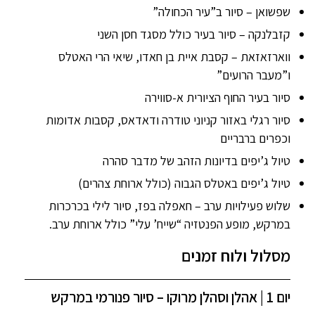
שפשואן – סיור ב”עיר הכחולה”
קזבלנקה – סיור בעיר כולל מסגד חסן השני
ווארזאזאת – קסבת איית בן חאדו, שיאי הרי האטלס
ו”מעבר הרועים”
סיור בעיר החוף הציורית א-סווירה
סיור רגלי באזור קניוני טודרה ודאדאס, קסבות אדומות
וכפרים ברבריים
טיול ג’יפים בדיונות הזהב של מדבר סהרה
טיול ג’יפים באטלס הגבוה (כולל ארוחת צהרים)
שלוש פעילויות ערב – חאפלה בפז, סיור לילי בכרכרות
במרקש, מופע הפנטזיה “שייח’ עלי” כולל ארוחת ערב.
מסלול ולוח זמנים
יום 1 | אהלן וסהלן מרוקו – סיור פנורמי במרקש