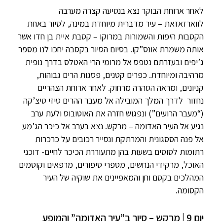
לאחר ארוחת הבוקר נצא בנסיעה קצרה מערבה
לווארזאזאת – עיר מדברית מיוחדת במינה, לסיור באחת
הקסבות היפות והשמורות במרוקו – קסבת איית בן חדו אשר
אותה משמרת אונס”קו. בסיום הסיור בקסבה יחכו לנו מספר
ג’יפים ובעזרתם נטפס אל מרומי הרי האטלס בדרך נופית
מרהיבה ומיוחדת. כפרים קטנים, פסגות הרים גבוהות,
קניונים, ומראה הסהרה מרחוק. לאחר ארוחת הצהריים
נחזור לדרך המלך המובילה אל מעבר ההרים טיזי טיצ’קה
(“מעבר הרועים”) ונפגוש חזרה את האוטובוס ולעת ערב
נגיע אל העיר האדומה – מרקש. נצא בערב אל כיכר הג’מע
אל פנה הססגונית והמרתקת ונסייר רכובים על כרכרות
רתומות לסוסים בשעות בהן מתעוררת הכיכר לחיים- דוכני
האוכל, מרקידי הנחשים, מספרי סיפורים, מרפאים וקוסמים
המהלכים בקסם וחן והמאפיינים את שוקיה של העיר
הקסומה.
יום 9 | מרקש – סיור ב”עיר האדומה” והמופע