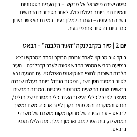
טיסה ישירה מישראל אל מרקש – בין הערים הססגוניות
והמיוחדות ביותר בעולם כולו. לאחר הסידורים הדרושים
בשדה התעופה – העברה למלון בעיר. במידת האפשר נערוך
כבר ביום זה סיור פנורמי בעיר.
יום 2 | סיור בקזבלנקה “העיר הלבנה” – רבאט
בוקר טוב מרוקו! לאחר ארוחת הבוקר נפרד ממרקש ונצא
בנסיעה בכביש המהיר החדש צפונה לעבר קזבלנקה – העיר
הלבנה השוכנת לחופי האוקיאנוס האטלנטי. עם ההגעה נצא
לסיור במסגד חסן השני, המסגד הגדול ביותר בעולם שנבנה
בראשית שנות התשעים מתרומות פרטיות. המבנה המרשים
מעוצב לפי כל כללי העיצוב האדריכלי המסורתי של הזליג‘,
הגבס והמוקרנה והוא מואר בקרן לייזר ארוכה. משם נמשיך
לרבאט – עיר הבירה של מרוקו ומקום מושבם של משרדי
הממשלה, בית הפרלמנט וארמון המלך. את הלילה נעביר
ברבאט.