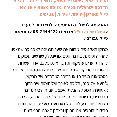
מרוקו – טיול גיאוגרפי מעמיק לנשים בלבד – בליווי
הדרכה ישראלית בכירה ומנוסה מצוות MY TRIP
טיול מאורגן | טיסות ישירות | 11 ימים
ההרשמה לטיול זה הסתיימה. לחצו כאן למעבר
ל
טיול נשים לחו”ל
או חייגו 03-7444422 להתאמת
טיול עבורכן.
מרוקו האקזוטית מהווה את שער הכניסה לאפריקה שמצפון
לסהרה וטומנת בחובה קסם אוריינטלי, שורשים עמוקים
ליהדות, ערים עתיקות ומדבר אינסופי. גם אחרי עשרות
ביקורים במרוקו לא נס ליחה של מדינה מהממת זו; שיטוט
בסמטאות העיר פז או בכיכר המרכזית של מרקש,
ג’מעא-אל-פנה, הליכה לאורך ועל חומות עיר החוף
א-סווירה, המפגש הבלתי אמצעי עם תושבי המדבר
הברברים, הדיונות האינסופיות של מדבר סהרה, המדבר
הגדול ביותר בעולם – כל זאת ועוד מעצימים את חווית
הביקור והופכים את מרוקו ובצדק לאחת מהמדינות