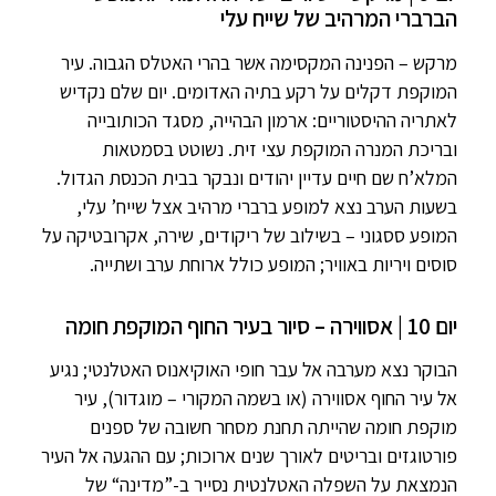
הברברי המרהיב של שייח עלי
מרקש – הפנינה המקסימה אשר בהרי האטלס הגבוה. עיר
המוקפת דקלים על רקע בתיה האדומים. יום שלם נקדיש
לאתריה ההיסטוריים: ארמון הבהייה, מסגד הכותובייה
ובריכת המנרה המוקפת עצי זית. נשוטט בסמטאות
המלא’ח שם חיים עדיין יהודים ונבקר בבית הכנסת הגדול.
בשעות הערב נצא למופע ברברי מרהיב אצל שייח’ עלי,
המופע ססגוני – בשילוב של ריקודים, שירה, אקרובטיקה על
סוסים ויריות באוויר; המופע כולל ארוחת ערב ושתייה.
יום 10 | אסווירה – סיור בעיר החוף המוקפת חומה
הבוקר נצא מערבה אל עבר חופי האוקיאנוס האטלנטי; נגיע
אל עיר החוף אסווירה (או בשמה המקורי – מוגדור), עיר
מוקפת חומה שהייתה תחנת מסחר חשובה של ספנים
פורטוגזים ובריטים לאורך שנים ארוכות; עם ההגעה אל העיר
הנמצאת על השפלה האטלנטית נסייר ב-”מדינה“ של