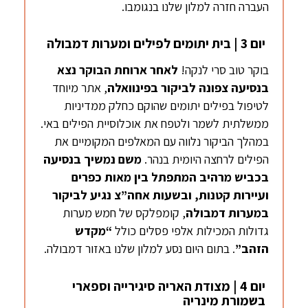
העברה חזרה למלון שלנו בנגומבו.
יום 3 | בית יתומים לפילים ומערות דמבולה
בוקר טוב סרי לנקה!
לאחר ארוחת הבוקר נצא
בנסיעה צפונה
לביקור
בפינוואלה
, אתר מיוחד
לטיפול בפילים יתומים שהוקם כחלק ממדיניות
ממשלתית לשמר ולטפח את אוכלוסיית הפילים באי.
במהלך הביקור נלווה עם המאלפים המקומיים את
הפילים לרחצה היומית בנהר.
משם נמשיך בנסיעה
בכביש מרהיב המתפתל בין מאות כפרים
ועיירות קטנות, ובשעות אחה”צ
נגיע לביקור
במערות
דמבולה
, קומפלקס של חמש מערות
גדולות המכילות אלפי פסלים כולל
“מקדש
הזהב”
. בתום היום נסע למלון שלנו באזור דמבולה.
יום 4 | מצודת האריה סיגירייה וספארי
בשמורת מינריה