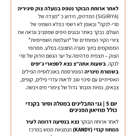
לאחר ארוחת הבוקר נטפס במעלה צוק
סיגיריה
(SIGIRIYA) המדהים, הידוע כ “מצדה של
סרי-לנקה” ובאופן לא רשמי כפלא השמיני של
העולם. נבקר באתר ובגנים היפים שמסביב ונראה את
ציורי הקיר המיוחדים של “העלמות השמיימיות”
הממוקמים בתוך מערה החצובה בסלע. ממרומי
הצוק – תצפית מדהימה על יער הגשם הירוק של סרי
לנקה.
בשעות אחה”צ נצא לספארי ג’יפים
בשמורת מינריה
המפורסמת באוכלוסיית הפילים
האסייתיים עם סיכוי טוב לראות עדרי פילים, קופים,
צבאים, נמיות ומבחר גדול של ציפורי מים ויבשה.
יום 5 | גני התבלינים במטלה וסיור בקנדי
כולל מוזיאון הפנינים
לאחר ארוחת הבוקר
נצא בנסיעה דרומה
לעיר
המחוז
קנדי
(
KANDY
)
הנמצאת ממש במרכז