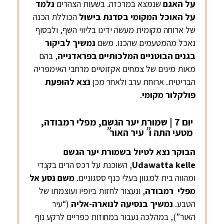
על האגם
שנמצא במרכזה. בשעות הצהרים
נלמד
על האוכל המקומי בסדנת בישול
הכוללת הכנה
של ארוחה מקומית מעשה ידינו בליווי השף, ולבסוף
נאכל מהמטעמים שהכנו. משם
נמשיך לביקור
בגנים הבוטניים המלכותיים
בפראדנייה
, בהם
מאות מינים של צמחים אקזוטיים מרחבי האימפריה
הבריטית. ארוחת ערב ולאחר מכן
נצא להופעת
פולקלור
מקומי
.
יום 7 | שמורת יער הגשם, מפלי רמבודה,
”
”
מטעי התה ו
עיר האור
הבוקר נצא לטיול בשמורת יער הגשם
kelle
Udawatta
, השוכנת על רכס הרים בקנדי
ומהווה בית למגוון בעלי כנף ססגוניים.
משם נסע אל
מפלי
רמבודה
, ונעצור לחזות ביופיו ועוצמתו של
הטבע.
נמשיך בנסיעה
לנוארה
-אליה
(“עיר
האור”), במהלכה נעבור במחוזות כפריים לרקע נוף