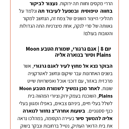
הררי מקסים וחוות תה ירוקות.
נעצור לביקור
בחווה טיפוסית ובמפעל לעיבוד תה
ונלמד על
תהליכי הייצור השונים של צמח זה, הנחשב למקור
גאוותה של סרי לנקה, אחת מיצרניות התה הגדולות
והטובות בעולם!
יום 8 | אגם גרגורי, שמורת הטבע Moon
Plains וסיור בנוארה אליה
הבוקר
נצא אל מחוץ לעיר לאגם גרגורי
, אשר
בשנים האחרונות עבר שיקום ונחשב לאטרקציה
מרכזית באזור, עם דוכני אוכל ואפשרויות שייט
שונות.
לאחר מכן נמשיך לשמורת הטבע
Moon
Plains
, השוכנת בעמק ירוק וציורי המהווה בית
לשלל בעלי חיים, ביניהם צבאים, באפלו ומגוון בעלי
כנף ססגוניים.
בשעות אחרה”צ נחזור לנוארה
אליה להמשך סיור
בעיירה הקסומה, במהלכו נראה
את בית הדואר העתיק, נטייל ברחובות ונבקר בשוק