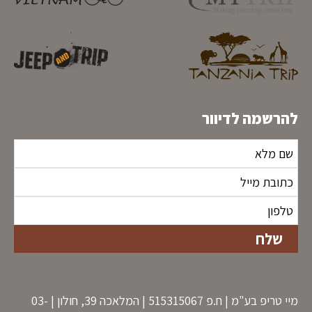
להרשמה לדיוור
מיי טריפ בע"מ | ח.פ 515315067 | המלאכה 39, חולון | 03-