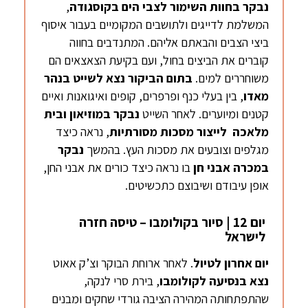
נבקר
בחוות השימור לצבי הים
בקוסגודה
,
המשלמת לדייגים ולתושבים המקומיים בעבור איסוף
ביצי הצבים והבאתם אליהם. המתנדבים בחווה
קוברים את הביצים בחול, ועם בקיעת הצאצאים הם
משוחררים למים.
בתום הביקור נצא לשייט
בנהר
מאדו
, בין בעלי כנף ופרפרים, קופים ואיגואנות ואיים
קטנים ומיוערים. לאחר השייט
נבקר במוזיאון ובית
מלאכה לייצור מסכות
מסורתיות
, נראה כיצד
מגלפים וצובעים את מסכות העץ. בהמשך
נבקר
במכרה אבני חן
בו נראה כיצד כורים את אבני החן,
אופן עיבודם ושיבוצם כתכשיטים.
יום 12 | סיור בקולומבו – טיסה חזרה
לישראל
יום אחרון לטיול
. לאחר ארוחת הבוקר וצ’ק אאוט
נצא
בנסיעה
ל
קולומבו
, בירת סרי לנקה,
שהתפתחותה המהירה הציבה גורדי שחקים ומבנים