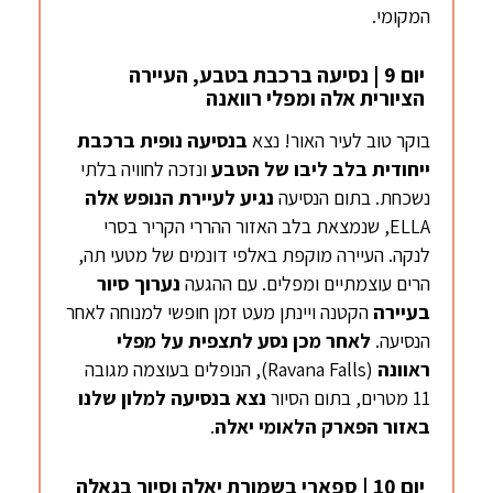
המקומי.
יום 9 | נסיעה ברכבת בטבע, העיירה
הציורית אלה ומפלי רוואנה
בוקר טוב לעיר האור! נצא
בנסיעה
נופית ברכבת
ייחודית בלב ליבו של הטבע
ונזכה לחוויה בלתי
נשכחת. בתום הנסיעה
נגיע לעיירת הנופש
אלה
ELLA, שנמצאת בלב האזור ההררי הקריר בסרי
לנקה. העיירה מוקפת באלפי דונמים של מטעי תה,
הרים עוצמתיים ומפלים. עם ההגעה
נערוך סיור
בעיירה
הקטנה ויינתן מעט זמן חופשי למנוחה לאחר
הנסיעה.
לאחר מכן נסע לתצפית על מפלי
ראוונה
(Ravana Falls), הנופלים בעוצמה מגובה
11 מטרים, בתום הסיור
נצא בנסיעה ל
מלון
שלנו
באזור הפארק הלאומי
יאלה
.
יום 10 | ספארי בשמורת יאלה וסיור בגאלה