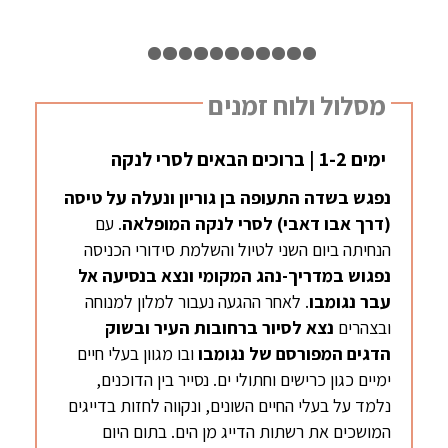
1
2
3
4
5
6
7
8
9
10
11
12
מסלול ולוח זמנים
ימים 1-2 | ברוכים הבאים לסרי לנקה
נפגש בשדה התעופה בן גוריון ונעלה על טיסה
(דרך אבו דאבי) לסרי לנקה המופלאה
. עם
הנחיתה ביום השני לטיול והשלמת סידורי הכניסה
נפגוש במדריך-נהג המקומי ונצא בנסיעה אל
עבר
נגומבו
. לאחר ההגעה נעבור למלון למנוחה
ובצהרים
נצא
לסיור ברחובות
העיר ובשוק
הדגים המפורסם של
נגומבו
ובו מגוון בעלי חיים
ימיים כגון כרישים וחתולי ים. נסייר בין הדוכנים,
נלמד על בעלי החיים השונים, ונקווה לחזות בדייגים
המושכים את רשתות הדייג מן הים. בתום היום