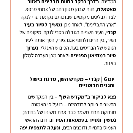
המדינה;
בדרך נבקר בחוות תבלינים באזור
מאטאלה
, חוות שבהן מגוון רחב של צמחי מרפא
לצד תבלינים מקומיים שבזכותם נקראת סרי לנקה
“ארץ התבלינים”. לאחר מכן
נמשיך לסיור בעיר
קנדי
, העיר השנייה בגודלה בסרי לנקה. מיקומה של
העיר, בין הרים ולחופי אגם ציורי, הפך אותה לעיר
הנופש של הבריטים בעת הכיבוש האנגלי.
נערוך
סיור במוזיאון הפנינים
ולאחר מכן העברה למלון
באזור.
יום 6 | קנדי – מקדש השן, סדנת בישול
והגנים הבוטניים
נצא
לביקור ב”מקדש השן”
– בין המקדשים
החשובים ביותר לבודהיזם – בו על פי האמונה
מוחזקת תחת משמר כבד אחת משיניו של בודהה;
נמשיך ונסייר בסמטאות העיר
וברחובה הראשי
העמוס בחנויות ודוכנים רבים,
ונעלה לתצפית יפה