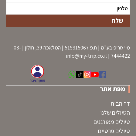
מיי טריפ בע"מ | ח.פ 515315067 | המלאכה 39, חולון | 03-
info@my-trip.co.il
7444422 |
מפת אתר
דף הבית
הטיולים שלנו
טיולים מאורגנים
טיולים פרטיים