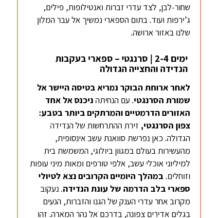
שחור-לבן, לצד עדרי זברות ואנטילופות, פילים,
ג’ירפות ועוד. בתום הספארי נמשיך אל עבר המלון
שלנו באזור ארושה.
ימים 2-4 | סרנגטי – ספארי בעקבות
הנדידה והחצייה הגדולה
לאחר ארוחת הבוקר
נמריא בטיסה היישר אל
שמורת הסרנגטי
. עם הנחיתה
ניכנס אל אחד
האזורים הדרמטיים והמרתקים ביותר בטבע:
צפון הסרנגטי,
זירת ההתרחשות של הנדידה
הגדולה. כאן נפרשת סוואנת עשב אינסופית,
מהעשירות בעולם במגוון ביולוגי, המשמשת בית
למיליוני אוכלי עשב, אלפי טורפים ומאות מיני עופות
וזוחלים.
במהלך היומיים הקרובים נצא לטיולי
ספארי בלב הדרמה של עונת הנדידה
. נעקוב
מקרוב אחר עדרי הענק של הגנו והזברות, הנעים
בגלים אדירים צפונה, בדרכם אל נהר המארה. זהו