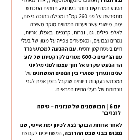
הטבע המרתקים ביותר בטנזניה. תחתית המכתש
מתפרשת על פני 260 קמ”ר ומכילה בתוכה ביצות,
ימה, מישורי עשב ויערות המהווים מוקד משיכה
לאלפי פילים, גנו, זברות, קרנפים, באפלו, אריות,
נמרים וצבועים, ומאפשרים צפייה על מגוון של בעלי
חיים בשטח קטן יחסית.
עם ההגעה למכתש נרד
עם הג’יפים כ-600 מטרים לקרקעיתו של לוע
הר הגעש שקרס אל תוך עצמו לפני מיליוני
שנים ונערוך ספארי בין הנופים המשתנים
של
המכתש בעקבות דיווחים שנקבל בזמן אמת לגבי
נוכחותם של בעלי החיים הפראיים.
יום 6 | הבושמנים של טנזניה – טיסה
לזנזיבר
לאחר ארוחת הבוקר נצא לכיוון ימת אייסי, שם
נפגוש בבני שבט ההדזבה
, המשתייכים לקבוצת