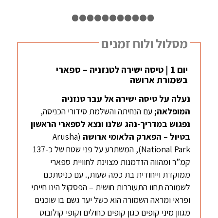
1
2
3
4
5
6
7
8
9
10
11
12
מסלול ולוח זמנים
יום 1 | טיסה ישירה לטנזניה – ספארי
בשמורת ארושה
נעלה על טיסה ישירה אל עבר טנזניה
המופלאה;
עם הנחיתה והשלמת סידורי הכניסה,
נפגוש במדריך-נהג שלנו ונצא לספארי הראשון
בטיול – הפארק הלאומי ארושה
(Arusha
National Park), המשתרע על פני שטח של כ-137
קמ”ר ומהווה הזדמנות מצוינת לחוויית ספארי
ממוקדת וייחודית בת כמה שעות,. עם כניסתכם
לשמורה תחוו התעוררות חושית – הפסקול הינו חייתי
ופראי ומראה השמורה הוא כשל יער גשם בו שוכנים
מגוון מיני קופים כגון קופים כחולים וקופי קולובוס