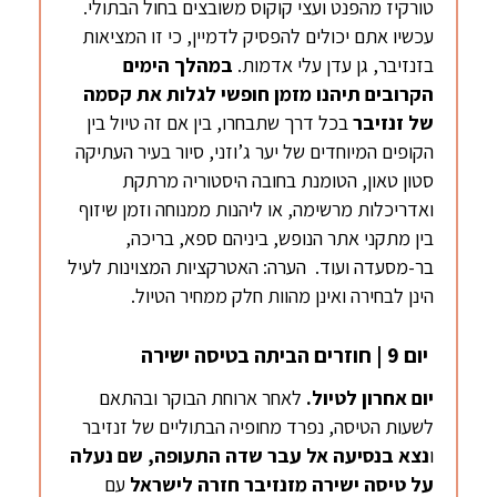
טורקיז מהפנט ועצי קוקוס משובצים בחול הבתולי.
עכשיו אתם יכולים להפסיק לדמיין, כי זו המציאות
בזנזיבר, גן עדן עלי אדמות.
במהלך הימים
הקרובים תיהנו מזמן חופשי לגלות את קסמה
של זנזיבר
בכל דרך שתבחרו, בין אם זה טיול בין
הקופים המיוחדים של יער ג’וזני, סיור בעיר העתיקה
סטון טאון, הטומנת בחובה היסטוריה מרתקת
ואדריכלות מרשימה, או ליהנות ממנוחה וזמן שיזוף
בין מתקני אתר הנופש, ביניהם ספא, בריכה,
בר-מסעדה ועוד. הערה: האטרקציות המצוינות לעיל
הינן לבחירה ואינן מהוות חלק ממחיר הטיול.
יום 9 | חוזרים הביתה בטיסה ישירה
יום אחרון לטיול.
לאחר ארוחת הבוקר ובהתאם
לשעות הטיסה, נפרד מחופיה הבתוליים של זנזיבר
ו
נצא בנסיעה אל עבר שדה התעופה, שם נעלה
על טיסה ישירה מזנזיבר חזרה לישראל
עם