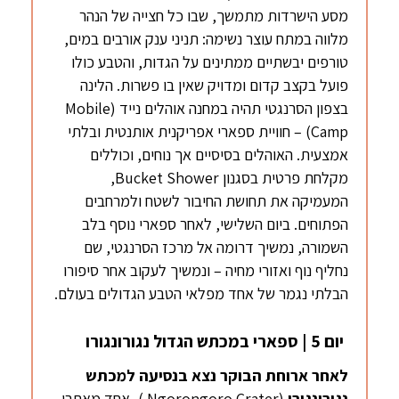
מסע הישרדות מתמשך, שבו כל חצייה של הנהר
מלווה במתח עוצר נשימה: תניני ענק אורבים במים,
טורפים יבשתיים ממתינים על הגדות, והטבע כולו
פועל בקצב קדום ומדויק שאין בו פשרות. הלינה
בצפון הסרנגטי תהיה במחנה אוהלים נייד (Mobile
Camp) – חוויית ספארי אפריקנית אותנטית ובלתי
אמצעית. האוהלים בסיסיים אך נוחים, וכוללים
מקלחת פרטית בסגנון Bucket Shower,
המעמיקה את תחושת החיבור לשטח ולמרחבים
הפתוחים. ביום השלישי, לאחר ספארי נוסף בלב
השמורה, נמשיך דרומה אל מרכז הסרנגטי, שם
נחליף נוף ואזורי מחיה – ונמשיך לעקוב אחר סיפורו
הבלתי נגמר של אחד מפלאי הטבע הגדולים בעולם.
יום 5 | ספארי במכתש הגדול נגורונגורו
לאחר ארוחת הבוקר נצא בנסיעה למכתש
נגורונגורו
(Ngorongoro Crater ), אחד מאתרי