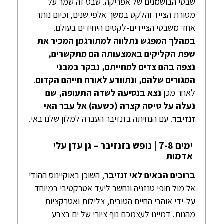
שבטי הבושמנים של אפריקה. שבט זה שמר על
מסורת הצייד והלקט במשך אלפי שנים, וכיום נותר
אחד משבטי הציידים-לקטים היחידים בעולם.
במהלך המפגש נתלווה למתורגמן המכיר את
שפת הקליקים באמצעותה הם מתקשרים,
נצפה בהם צדים למחייתם, נבקר במבני
המגורים שלהם, ונתוודע לאורח חייהם הקדום
.
לאחר מכן
נצא בנסיעה לשדה התעופה, שם
נעלה על טיסה קצרה (כשעה) אל עבר האי
זנזיבר
. עם הנחיתה בזנזיבר העברה למלון שלנו באי.
ימים 7-8 | נופש בזנזיבר – גן עדן עלי
אדמות
ברוכים הבאים לאי זנזיבר
, השוכן באוקיינוס ההודי
אל מול חופי טנזניה ונחשב ליעד אטרקטיבי במיוחד
על-ידי אוהבי החיים הטובים, צלילות ואטרקציות
מהנות. דמיינו לעצמכם נוף ציורי של ים בצבע