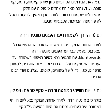
ונראה את הגידולים הטרופיים כגון שורש קאסווה, חסה, קני
סוכר, ועוד. נהנה מארוחת צהרים טיפוסית עם חלק
מהגידולים שקטפנו בחווה, ולאחר מכן נמשיך לביקור במפל
לה פורטונה והבריכות הטבעיות סביבו.
יום 6 | הדרך לשמורת יער העננים מונטה ורדה
לאחר ארוחת הבוקר ניפרד מאזור שמורת הר הגעש ארנל
ונצא בנסיעה אל עבר יער העננים מונטה ורדה
Monteverde. עם ההגעה נצא לסיור ראשוני בשמורת יער
העננים, הממוקמת על רכס הררי וטרופי ומהווה בית למאות
פרפרים, מגוון גדול של ציפורים, קופים, עצלנים ועוד רבים
אחרים.
יום 7 | יום חווייתי במונטה ורדה – סקיי טראם וזיפ ליין
בוקר טוב מונטה ורדה! לאחר ארוחת הבוקר נצא ליום חוויתי
בשמורת יער העננים. נפתח את היום בנסיעה על”סקיי