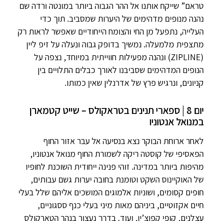
טראם” שייקח אותנו אל ההר הגבוה ביותר במונטה ורדה שם
נהנה מנופים מדהימים של היערות שמסביב. תוך כדי
העלייה, נתפעל מן החי והצומח הייחודיים שאפשר לראות רק
מתצפית מלמעלה. נמשיך בדופק גבוה ונעלה על זיפ ליין
(ZIPLINE) ונהנה מפעילות חווייתית במיוחד, נצפה על
הנופים המדהימים שסביבנו לאורך כבלים התלויים בין
קניונים, ונרגיש פרץ של אדרנלין שאין כמותו.
יום 8 | ספארי תנינים בטראקולס – שייט קטמארן
במנואל אנטוניו
לאחר ארוחת הבוקר נצא בנסיעה אל עבר אזור החוף
הפאסיפי של קוסטה ריקה לשמורת החוף מנואל אנטוניו,
מהיפות ביותר במדינה. זוהי פנינה ייחודית השוכנת לחופיו
של האוקיינוס השקט וטומנת בחובה יערות גשם עבותים,
חופים קסומים, ושוניות אלמוגים המושכים אליהם שלל בעלי
חיים אקזוטיים, ביניהם מאות מיני בעלי כנף ססגוניים,
עצלנים, קופי קפוצ’ין, ועוד. בדרך נעצור בנהר הטארקולס