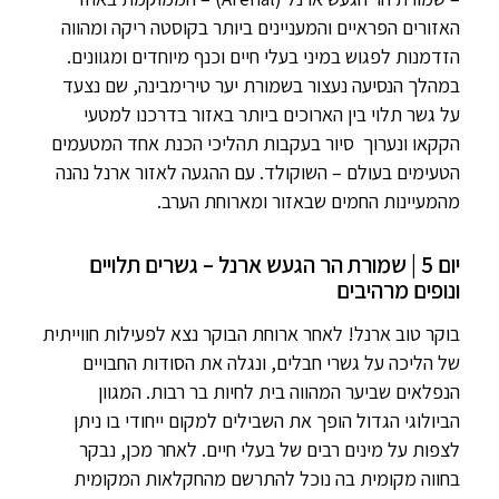
האזורים הפראיים והמעניינים ביותר בקוסטה ריקה ומהווה
הזדמנות לפגוש במיני בעלי חיים וכנף מיוחדים ומגוונים.
במהלך הנסיעה נעצור בשמורת יער טירימבינה, שם נצעד
על גשר תלוי בין הארוכים ביותר באזור בדרכנו למטעי
הקקאו ונערוך סיור בעקבות תהליכי הכנת אחד המטעמים
הטעימים בעולם – השוקולד. עם ההגעה לאזור ארנל נהנה
מהמעיינות החמים שבאזור ומארוחת הערב.
יום 5 | שמורת הר הגעש ארנל – גשרים תלויים
ונופים מרהיבים
בוקר טוב ארנל! לאחר ארוחת הבוקר נצא לפעילות חווייתית
של הליכה על גשרי חבלים, ונגלה את הסודות החבויים
הנפלאים שביער המהווה בית לחיות בר רבות. המגוון
הביולוגי הגדול הופך את השבילים למקום ייחודי בו ניתן
לצפות על מינים רבים של בעלי חיים. לאחר מכן, נבקר
בחווה מקומית בה נוכל להתרשם מהחקלאות המקומית