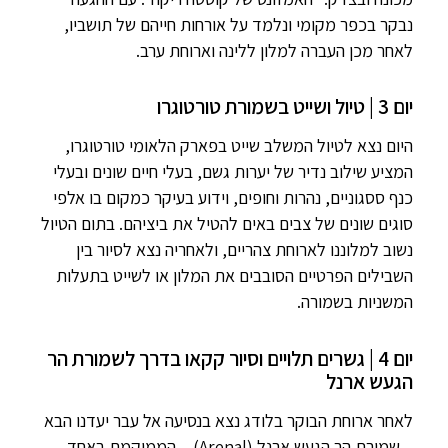
נבקר בכפר מקומי ונלמד על אורחות חייהם של תושביו,
לאחר מכן העברה למלון ללינה וארוחת ערב.
יום 3 | טיול ושייט בשמורת טורטוגרו
היום נצא לטיול המשלב שייט בפארק הלאומי טורטוגרו,
המציע שילוב נדיר של יערות גשם, בעלי חיים שונים ובעלי
כנף ססגוניים, נהרות וחופים, וידוע בעיקר כמקום בו אלפי
סוגים שונים של צבים באים להטיל את ביציהם. בתום הטיול
נשוב למלוננו לארוחת צהריים, ולאחריה נצא לסיור בין
השבילים הפרטיים הסובבים את המלון או לשייט בתעלות
המשניות בשמורה.
יום 4 | גשרים תלויים וסיור קקאו בדרך לשמורת הר
הגעש ארנל
לאחר ארוחת הבוקר בלודג נצא בנסיעה אל עבר יעדנו הבא
– שמורת הר הגעש ארנל (Arenal) – הממוקמת באחד