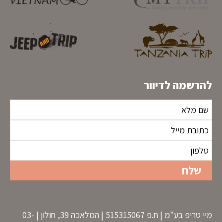
להרשמה לדיוור
מיי טריפ בע"מ | ח.פ 515315067 | המלאכה 39, חולון | 03-