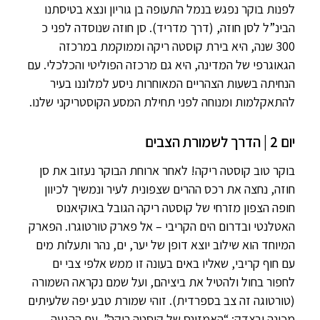
לפנות בוקר נפגש בנמל התעופה בן גוריון ונצא בטיסתנו
הבינ”ל לסן חוזה, (דרך מדריד). סן חוזה שנוסדה לפני כ
300 שנה, היא בירת קוסטה ריקה וממוקמת במרכזה
הגאוגרפי של המדינה, היא גם מרכזה הפוליטי והכלכלי. עם
הנחיתה בשעות הצהריים המאוחרות ניסע למלוננו בעיר
להתאקלמות ומנוחה לפני תחילת המסע הקוסטריקני שלנו.
יום 2 | הדרך לשמורת הצבים
בוקר טוב קוסטה ריקה! לאחר ארוחת הבוקר נעזוב את סן
חוזה, נחצה את רכס ההרים שצפונית לעיר ונמשיך לכיוון
חופה הצפון מזרחי של קוסטה ריקה הגובל באוקיאנוס
האטלנטי ובדרום הים הקריבי – אל פארק טורטוגרו. הפארק
המיוחד הוא שילוב יוצא דופן של יער, ים, נהר ותעלות מים
עם חוף קריבי, שאליו באים בעונה זו ממש אלפי צבי ים
לחפור בחול ולהטיל את ביציהם, ועל שמם נקראה השמורה
(טורטוגה זה צב בספרדית). זוהי שמורת טבע יפה שלעיתים
מכונה ובצדק: “האמזונס של קוסטה ריקה”. עם ההגעה