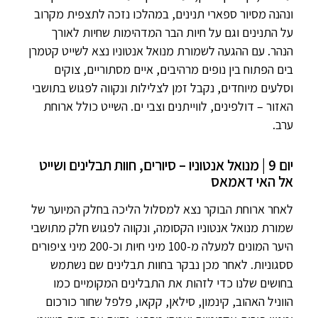
ונהנה מסיור ספארי תנינים, במהלכו נזכה לתצפית מקרוב
על התנינים וגם על חיות הבר המדהימות שחיות לאורך
הנהר. עם ההגעה לשמורת מנואל אנטוניו נצא לשייט קטמרן
בים הפתוח בין נופים מרהיבים, איים מסתוריים, צוקים
וסלעים מיוחדים, נקבל זמן לצלילות ונקווה לפגוש בתושבי
האזור – דולפינים, לווייתנים וצבי ים. השייט כולל ארוחת
ערב.
יום 9 | מנואל אנטוניו – סיורים, חוות תבלינים ושייט
אל האי דאמאס
לאחר ארוחת הבוקר נצא למסלול הליכה בחלק המיוער של
שמורת מנואל אנטוניו הקסומה, ונקווה לפגוש חלק מתושבי
היער המונים למעלה מ-100 מיני חיות וכ-200 מיני ציפורים
ססגוניות. לאחר מכן נבקר בחוות תבלינים שם נשתמש
בחושים שלנו כדי לזהות את התבלינים המקומיים כמו
הווניל האהוב, קינמון, סילאן, קקאו, פלפל שחור כורכום