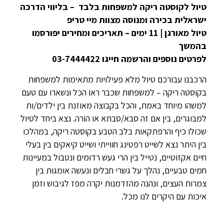
טיול לקוסטה ריקה למשפחות בלבד – בליווי הדרכה
ישראלית בכירה ומנוסה מצוות מיי טריפ
טיול מאורגן | 11 ימים – תאריכים ומחירים יפורסמו
בהמשך
לפרטים נוספים והרשמה חייגו 03-7444422
הרכבנו עבורכם טיול מלא פעילויות מתאימות למשפחות
בקוסטה ריקה – למשפחות שכבר ראו הכל ונשארו עם טעם
למשהו מיוחד באמת, והכל בקבוצה מאוזנת בין ילדים/ות
למבוגרים, בין אם זה סבא/סבתא או הורה. נצא ביחד לטיול
שכולו כיף והרפתקאות בלב הטבע בקוסטה ריקה, במהלכו
בין היתר נצא לשייט רפטינג חווייתי ושייט קיאקים בין בעלי
חיים אקזוטיים, נטייל בין הרי געש רדומים ונטבול במעיינות
חמים טבעיים, נהלך על גשרי חבלים ונעשה אומגות בין
צמרות העצים, ונהנה מהזדמנות יקרה מפז לגיבוש וזמן
איכות עם היקרים לנו מכל.