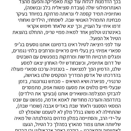
בכך הזדמנות לגלות עוד קצת מאפריקה והפעם מהצד
האנתרופולוגי שלה (עובדת סוציאלית בלב ובנשמה),
ואתיופיה תמיד קסמה לי ונראתה מרתקת במיוחד בעיקר
מבחינת התמהיל האנושי שבה. לשמחתי, הילדים ואחותי
זרמו איתי על העניין, וכך יצא שלאחר חיפוש אקראי
באינטרנט וטלפון אחד למאיה ממיי טריפ, התחלנו בהוצאת
הטיול אל הפועל.
עוד לפני היציאה לטיול ראינו בדמיוננו אותנו נוסעים בג’יפ
ספארי אמיתי בין בעלי חיים פראיים ומרחבים בלתי נגמרים,
ומגלים תרבויות חדשות ומרתקות במפגשים עם השבטים
של דרום אתיופיה, וכשבחודש יולי האחרון יצאנו למסע
שלנו, הדמיון הפך למציאות – בטנזניה ערכנו ספארי מעולה
בהדרכתו של אדסון המדריך המקסים שלנו בארושה,
טרנגירי, מניארה ושיא השיאים – מכתש נגורונגורו, בזמן
שבעלי חיים מלווים את מסענו מטווח אפס, מתמסרים
להבזקי המצלמה ומשאירים אותנו (ובעיקר את הילדים)
בתדהמה והערכה מחודשת לאמא אדמה, נפגשנו עם שבט
המסאי הססגוני ולאחר שבת באדיס אבבה (שומרי שבת),
שהתחילה לא משהו בגלל מלון לא לטעמנו שהומלץ לנו
על-ידי הרב, והסתיימה במלון מדהים בהמלצתה של מאיה
שליוותה אותנו צמוד מהארץ במהלך כל הטיול, הגענו
לאתיופיה והתאהבנו – ביקרנו באתר ארכאולוגי ובו קברים