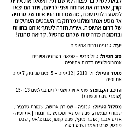
לצאת לטיול בר מצווה לא שגרתי? תשאלו את אירית
קורן, שארזה את אחותה ושני ילדיהם, ויחד הם יצאו
למסע בלתי נשכח, מהשמורות הפראיות של טנזניה
אל מסע אנתרופולוגי מרתק בין השבטים העתיקים
של דרום אתיופיה. אירית חזרה לשתף אותנו בחוויות
ובתמונות מדהימות שלהם מהטיול. קריאה מהנה!
יעד:
טנזניה ודרום אתיופיה
סוג הטיול:
טיול פרטי – ספארי בטנזניה וסיורים
אנתרופולוגיים בדרום אתיופיה
מועד הטיול:
יולי 2019 | 12 ימים – 5 ימים טנזניה, 7 ימים
אתיופיה
הרכב הקבוצה:
שתי אחיות ושני ילדים בגילאים 13 ו-15
(שומרי שבת וכשרות)
מסלול הטיול:
טנזניה – שמורת ארושה, שמורת טרנגירי,
שמורת מניארה, שבט המסאי ומכתש נגורונגורו | אתיופיה -
אדיס אבבה, ארבה מינץ’, שבט קונסו, אגם צ’אמו, שבט
מורסי, שבט האמר ושבט דסנץ.