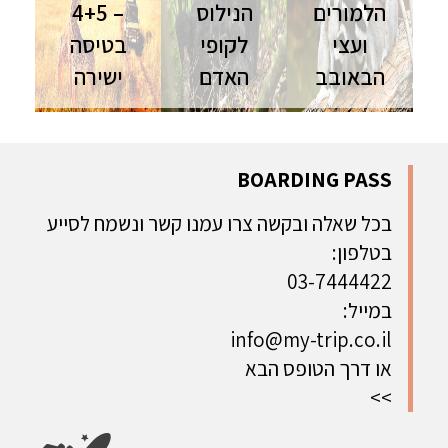
הלמורים
הנילוס
– 4+5
ועצי
לקופי
בטיסה
הבאובב
האדם
ישירה
טיול
רואנדה
טנזניה
למדגסקר |
ואוגנדה | 11
וזנזיבר |
12 ימים | יולי
יום | ספט'-
טיסות ישירות
מסע קסום
נוב' מסע
| אוגוסט
BOARDING PASS
בין חיות
מרגש אל לב
השילוב
ונופים
הפנינות
המושלם בין
בכל שאלה ובקשה צרו עמנו קשר ונשמח לסייע
מכושפים -
האפריקניות
ספארי ונופש
בטלפון:
ההרשמה
למשפחות
הסתיימה
03-7444422
במייל:
info@my-trip.co.il
או דרך הטופס הבא
>>