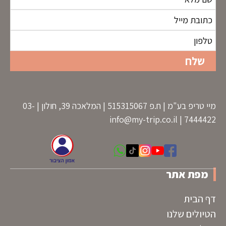
מיי טריפ בע"מ | ח.פ 515315067 | המלאכה 39, חולון | 03-
info@my-trip.co.il
7444422 |
מפת אתר
דף הבית
הטיולים שלנו