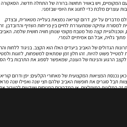
 המקומיים, ויש באוויר תחושה ברורה של התחלה חדשה. הסאקורה 
ת עוצרים מלכת כדי לחגוג את היופי שבזמני.
ם מדברים על יפן, דרום קוריאה נמצאת בעלייה מטאורית, ובצדק.
ית למסורת עתיקה שמתעוררת לחיים בין פריחות השזיף והדובדבן. זהו
, וטכנולוגיית קצה מול מטבח מקומי שנותן חוויה חושית שלמה. האביב
מתוך גלויה, אבל הם אמיתיים לגמרי.
ונות הגדולים של האביב ביעדים האלו הוא הקצב. בניגוד ללחות והח
מטייל פשוט להיות. זהו חלון זמן שמתאים למשפחות, לזוגות ולמטיי
לקצב הרגוע והנינוח של העונה, שמאפשר לספוג את התרבות בלי הס
אן נכנסת המציאות המקצועית של מאחורי הקלעים: יפן ודרום קוריאה
וות תבל סוגרים את חופשות האביב שלהם חצי שנה ואפילו שנה מראש
 זה המלונות המומלצים, או המדריכים המנוסים שיודעים להעביר את
ירה. תכנון מוקדם הוא הדרך היחידה להבטיח שלא תתפשרו על איכות
א רק חוזרים עם תמונות יפות, הם חוזרים עם שקט פנימי ותובנות ח
את המרוץ ולהתחבר למשהו גדול יותר. אני מזמין אתכם לא לחכות לש
שיו את המקום שלכם ברגע המזוקק הזה של השנה.