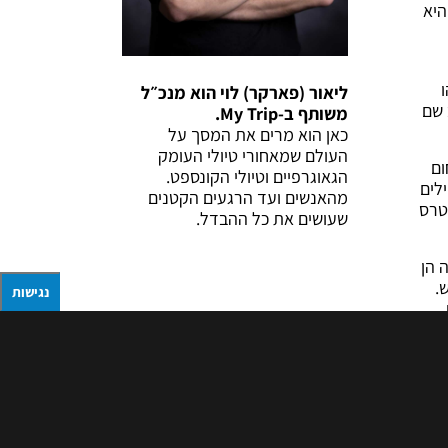
היא
ליאור (פארקר) לוי הוא מנכ״ל
 שם
משותף ב-My Trip.
כאן הוא מרים את המסך על
העולם שמאחורי טיולי העומק
ום
הגאוגרפיים וטיולי הקונספט.
לים
מהאנשים ועד הרגעים הקטנים
טרס
שעושים את כל ההבדל.
 הן
.
נגישות
דשות
יא