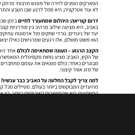
הפארקים הופכים לזירה של מפגש תרבותי מרתק עם
לא עוד אטרקציה; היא סמל לרגע שבו הטבע והתרבו
דרום קוריאה: היהלום שמתעורר לחיים
בזמן שכול
באביב, היא מציעה שילוב מרהיב בין מודרניות קצב
יעד של ניגודים: גורדי שחקים מול ארמונות עתיקים
הוא פשוט מושלם. אלו רגעים שמרגישים כאילו יצאו 
הקצב הרגוע – העונה שמתאימה לכולם
אחד היתר
של הקיץ, האביב מציע נוחות מקסימלית המאפשרת ל
מבוגרים כאחד; כולם מוצאים את עצמם מתחברים 
של מזג אוויר קיצוני.
למה צריך לקבל החלטה על האביב כבר עכשיו?
כ
מהיעדים המבוקשים ביותר בעולם. מטיילים מכל קצ
המשמעות היא שהמשאבים האיכותיים ביותר, בין אם
החוויה בצורה הטובה ביותר, נתפסים במהירות אד
החוויה שלכם בעונה הכי מבוקשת בשנה.
אני רואה את המטיילים שחוזרים מהמסע הזה; הם ל
על יופי ודיוק. האביב במזרח הוא הזדמנות לעצור 
העונה כדי להיזכר, אלא להבטיח לעצמכם כבר עכ