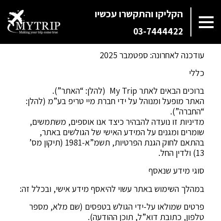
הקליקו והתקשרו עכשיו
03-7444422
מדיניות פרטיות My Trip
עודכנה לאחרונה: ספטמבר 2025
כללי
ברוכים הבאים לאתר My Trip (להלן: “האתר”).
האתר מופעל ומנוהל על ידי חברת מיי טריפ בע”מ (להלן:
“החברה”).
מדיניות זו נועדה להבהיר כיצד אנו אוספים, משתמשים,
שומרים ומגנים על המידע האישי של הגולשים באתר,
בהתאם לחוק הגנת הפרטיות, תשמ”א-1981 (תיקון מס’
13) ולדין החל.
סוגי מידע שנאסף
במהלך השימוש באתר עשוי להיאסף מידע אישי, ובכלל זה:
פרטים שמולאו על-ידי הגולש בטפסים (שם מלא, מספר
טלפון, כתובת דוא”ל, תוכן ההודעה).