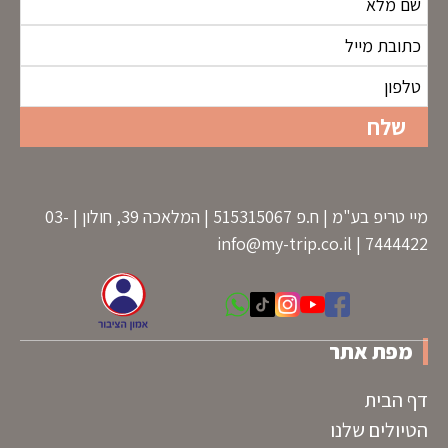
מיי טריפ בע"מ | ח.פ 515315067 | המלאכה 39, חולון | 03-
info@my-trip.co.il
7444422 |
מפת אתר
דף הבית
הטיולים שלנו