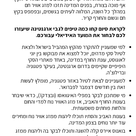
אף מוכה בצורת, בפנים המדינה תזכו למזג אוויר חם
במהלך כל השנה, המלווה לעיתים בגשמים, ובפמפס בקיץ
חם וגשום והחורף קריר.
לקראת סיום קחו כמה טיפים לגבי ארגנטינה שיעזרו
לכם לבחור את המועד האידיאלי עבורכם.
למי שמעוניין להתקרר מהקיץ המהביל בישראל ולצאת
לטיול סקי מדהים, יוכל למצוא את מבוקשו בין יוני
לאוגוסט, עונת החורף במדינה, באחד מאתרי הסקי
היפיפיים שקיימים בדרום ארגנטינה, בעיקר פטגוניה
וברילוצ’ה.
למעוניינים לצאת לטיול באזור פטגוניה, מומלץ לעשות
זאת בין חודשים דצמבר לפברואר.
מי שמתכנן לבקר במפלי האיגוואסו (ובצדק!), כדאי שיבחר
בעונות החורף והאביב, אז מזג האוויר נוח למדי והחום
והלחות פוחתים משמעותית.
בעונות האביב והסתיו תוכלו ליהנות ממזג אוויר נוח ומחירים
עוד יותר נוחים בצפון המדינה.
בואנוס איירס קלה להשגה ותוכלו לבקר בה וליהנות ממזג