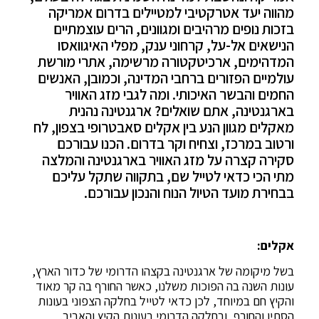
מהווה יעד אטרקטיבי למטיילים בדרום אמריקה
בזכות נופים מרהיבים ומגוונים, הרים עוצמתיים
הנישאים אל-על, קרחוני ענק, מפלי האיגוואסו
המדהימים, ארכיטקטורה מרשימה, אתרי מורשת
עולמיים הפזורים ברחבי המדינה, וכמובן, האנשים
החמים והבשר האיכותי. ומה לגבי מזג האוויר
בארגנטינה, אתם שואלים? ארגנטינה נהנית
מאקלים מגוון הנע בין אקלים סאבטרופי בצפון, לח
ורטוב במרכז, וצחיח וקר בדרום. הכנו עבורכם
סקירה קצרה על מזג האוויר בארגנטינה והמלצה
מתי הכי כדאי לטייל שם, בתקווה שתקל עליכם
בבחירת מועד הטיול הנוח והנכון עבורכם.
אקלים:
בשל מיקומה של ארגנטינה בקצהו הדרומי של כדור הארץ,
עונות השנה בה הפוכות משלנו, כאשר החורף בה קר מאוד
והקיץ חם במיוחד, לכן כדאי לטייל בחלקה הצפוני בעונות
הסתיו והחורף, ובחלקה הדרומי בעונות הקיץ והאביב.