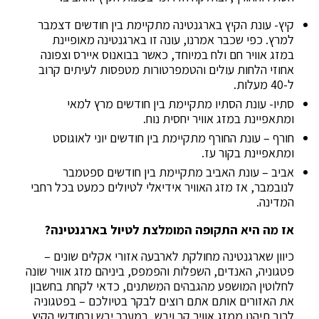
קיץ- עונת הקיץ בארגנטינה מתקיימת בין חודשים דצמבר
למרץ. כפי שכבר אמרנו, עונה זו בארגנטינה מאופיינת
במזג אוויר חם ולח במיוחד, כאשר בבואנוס איירס וצפונה
אחוזי הלחות עולים והטמפרטורות מטפסות לעיתים קרוב
ל-40 מעלות.
סתיו- עונת הסתיו מתקיימת בין חודשים מרץ למאי
ומתאפיינת במזג אוויר יחסית נוח.
חורף – עונת החורף מתקיימת בין חודשים יוני לאוגוסט
ומתאפיינת בקור עז.
אביב – עונת האביב מתקיימת בין חודשים ספטמבר
לנובמבר, אז מזג האוויר אידיאלי לטיולים כמעט בכל רחבי
המדינה.
אז מה היא התקופה המומלצת לטיול בארגנטינה?
כיוון שארגנטינה מחולקת לארבעה אזורי אקלים שונים –
פטגוניה, האנדים, השפלות והפמפס, ביניהם מזג אוויר שונה
לחלוטין המושפע מהגבהים המשתנים, כדאי לקחת בחשבון
את האזורים אותם אתם רוצים לבקר בטיולכם – בפטגוניה
לרוב תיהנו ממזג אוויר קר ויבש, במערב יבש ובחודשי הקיץ