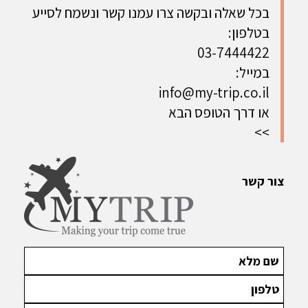
בין הנופים
הססגוניות
המדהים
בכל שאלה ובקשה צרו עמנו קשר ונשמח לסייע
היפים בעולם
והפארקים
ביופיו, בין
בטלפון:
הלאומיים
הערים
בארגנטינה,
הססגוניות
03-7444422
ועד העיירות
והפארקים
במייל:
הציוריות
הלאומיים
info@my-trip.co.il
והטבע
והטבע
הפראי
הפראי | 21
או דרך הטופס הבא
בצ'ילה | 15
ימים - ניתן
>>
ימים - ניתן
להתאמה
להתאמה
צור קשר