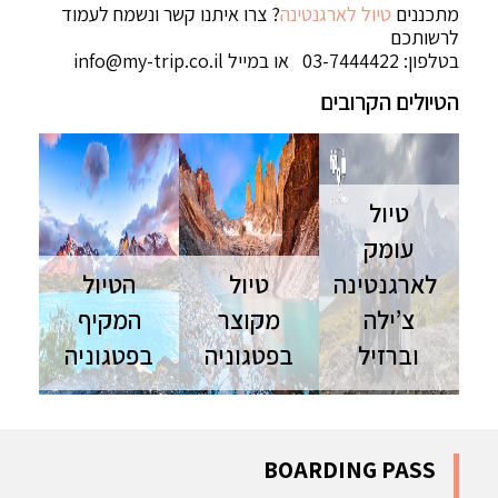
מתכננים
טיול לארגנטינה
? צרו איתנו קשר ונשמח לעמוד
לרשותכם
בטלפון: 03-7444422 או במייל
info@my-trip.co.il
הטיולים הקרובים
טיול
עומק
לארגנטינה
טיול
הטיול
צ’ילה
מקוצר
המקיף
וברזיל
בפטגוניה
בפטגוניה
ארגנטינה
טיול מקוצר
מסע מעמיק
צ'ילה וברזיל
בחבל ארץ
לארגנטינה
| 24 יום |
פטגוניה
וצ'ילה, דרך
נובמבר מסע
היפיפה, דרך
חבל הארץ
BOARDING PASS
בלתי נשכח
הערים
פטגוניה