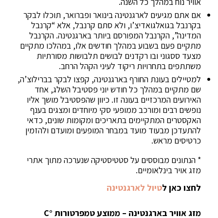
אוויר נוח במהלך כל השנה.
אם אתם מגיעים לארגנטינה בינואר ופברואר, תוכלו לבקר
בקרנבל בגואלגואדיצ’ו, ולא סתם קרנבל, אלא “קרנבל
המדינה”, הקרנבל המפורסם ביותר בארגנטינה. הקרנבל
מתקיים פעם בשבוע במהלך חודשים אלו, במהלכו מתקיים
מצעד ססגוני ובו רקדנים לבושים תלבושות מסורתיות
משתתפים בתחרויות ריקוד לעיני הקהל הרחב.
למטיילים בעונת החורף בארגנטינה, קפצו לבקר בברילוצ’ה,
שם מתקיים במהלך כל חודש יוני פסטיבל השלג, אחד
האירועים המרכזיים בעונה זו. כיוון שהפסטיבל מושך אליו
נופשים רבים ומורכב ממופעי סקי מיוחדים ומצגים בענף
האקסטרים המתקיימים בתאריכים ומקומות שונים, כדאי
להתעדכן מבעוד מועד במבחר המופעים ומועדם ולהזמין
כרטיסים מראש.
* הנתונים מבוססים על סטטיסטיקה שנערכה מתוך אתרי
מזג אויר בינלאומיים.
לחצו כאן ל
טיול לארגנטינה
מזג אוויר בארגנטינה – ממוצע טמפרטורות °C