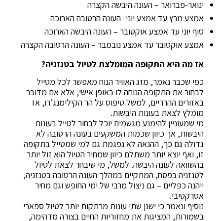
ינואר-פברואר – העונה היבשה הקצרה
אמצע מרץ עד אמצע יוני- העונה הרטובה הארוכה
סוף יוני עד אמצע אוקטובר – העונה היבשה הארוכה
אמצע אוקטובר עד אמצע נובמבר – העונה הרטובה הקצרה
אז מה היא התקופה המומלצת לטיול בטנזניה?
כפי שכבר נאמר, מזג האוויר הנוח מאפשר לכל מטייל
לבחור את התקופה הנוחה לו באופן אישי, אלא אם מדובר
באזורים ההרריים, למשל טיפוס על הר הקילימנג’רו, אז
מומלץ לצאת בעונות היבשות.
מי שמעוניין להימנע מגשמים יוכל לבחור לטייל בעונות
היבשות, אך כיוון שכמות המשקעים בעונה הרטובה לא
גדולה גם כך, ההנאה לא נפגמת גם למי שמטייל בתקופה
זו, ואף יוצא יותר משתלם כיוון שמחיר הטיול הוא זול יותר
בהשוואה לעונה היבשה. למשל, מי שיבחר לצאת לטיול
לטנזניה בפסח, המתקיים במהלך העונה הרטובה בטנזניה,
ייהנה כפליים – גם ניצול מרבי של ימי החופש וגם מחיר
אטרקטיבי.
נוסיף ונאמר כי ישנן שתי עונות מרתקות יותר לטיול ספארי
בשמורות, המציגות את מחזוריות החיים בצורה מדהימה,