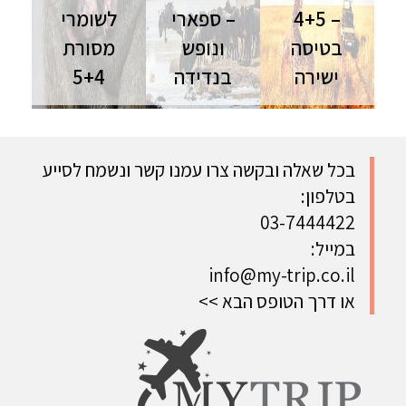
– 4+5
– ספארי
לשומרי
בטיסה
ונופש
מסורת
ישירה
בנדידה
5+4
טנזניה
טנזניה
טיול לטנזניה
וזנזיבר |
וזנזיבר |
| טיסות
טיסות ישירות
טיסות ישירות
ישירות |
| אוגוסט
| אוגוסט
אוגוסט
בכל שאלה ובקשה צרו עמנו קשר ונשמח לסייע
השילוב
ספארי ונופש
ספארי ונופש
בטלפון:
המושלם בין
בטנזניה
לשומרי שבת
ספארי ונופש
בעונה
וכשרות -
03-7444422
למשפחות
המרגשת
מובטח
במייל:
בשנה
info@my-trip.co.il
או דרך הטופס הבא >>