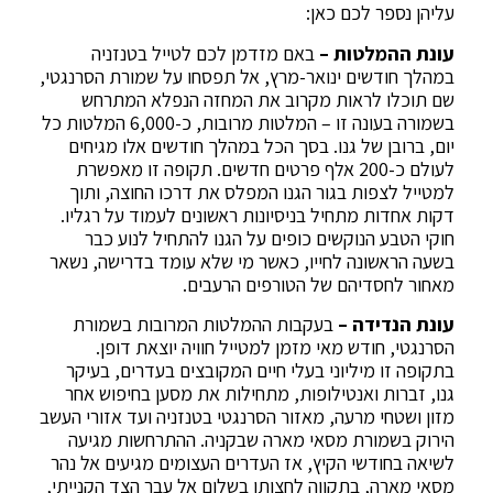
עליהן נספר לכם כאן:
עונת ההמלטות –
באם מזדמן לכם לטייל בטנזניה
במהלך חודשים ינואר-מרץ, אל תפסחו על שמורת הסרנגטי,
שם תוכלו לראות מקרוב את המחזה הנפלא המתרחש
בשמורה בעונה זו – המלטות מרובות, כ-6,000 המלטות כל
יום, ברובן של גנו. בסך הכל במהלך חודשים אלו מגיחים
לעולם כ-200 אלף פרטים חדשים. תקופה זו מאפשרת
למטייל לצפות בגור הגנו המפלס את דרכו החוצה, ותוך
דקות אחדות מתחיל בניסיונות ראשונים לעמוד על רגליו.
חוקי הטבע הנוקשים כופים על הגנו להתחיל לנוע כבר
בשעה הראשונה לחייו, כאשר מי שלא עומד בדרישה, נשאר
מאחור לחסדיהם של הטורפים הרעבים.
עונת הנדידה –
בעקבות ההמלטות המרובות בשמורת
הסרנגטי, חודש מאי מזמן למטייל חוויה יוצאת דופן.
בתקופה זו מיליוני בעלי חיים המקובצים בעדרים, בעיקר
גנו, זברות ואנטילופות, מתחילות את מסען בחיפוש אחר
מזון ושטחי מרעה, מאזור הסרנגטי בטנזניה ועד אזורי העשב
הירוק בשמורת מסאי מארה שבקניה. ההתרחשות מגיעה
לשיאה בחודשי הקיץ, אז העדרים העצומים מגיעים אל נהר
מסאי מארה, בתקווה לחצותו בשלום אל עבר הצד הקנייתי,