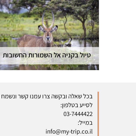
טיול בקניה אל השמורות החשובות
שלושת השמורות היפות והמעניינות ביותר
בקניה - שמורת סמבורו המדברית, אגם נקורו
"האגם הוורוד" ושמורת מסאי מארה המרתקת
| 6 יום - ניתן להתאמה
בכל שאלה ובקשה צרו עמנו קשר ונשמח
לסייע בטלפון:
03-7444422
במייל:
info@my-trip.co.il