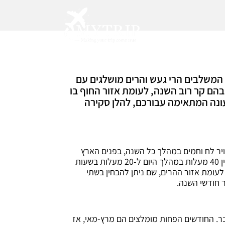
ם המשלבים הרי געש והרים מושלגים עם
ם בהם קר רוב השנה, לעומת אזור החוף בו
עונה המתאימה עבורכם, להלן סקירה
ויר לח וחמים במהלך כל השנה, בפנים הארץ
האקלים יבש, באזור עמק ריפט שורר מזג אוויר די נוח, ואילו באזורים המדבריים האקלים משתנה באופן קיצוני, לעיתים בין 40 מעלות במהלך היום ל-20 מעלות בשעות
ומת אזור ההרים, שם ניתן להבחין בשתי
מבר. החודשים הפחות מומלצים הם מרץ-מאי, אז