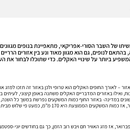
אשיתו של השבר הסורי-אפריקאי, מתאפיינת בנופים מגווני
 בהתאם לנופים, גם הוא מגוון מאוד ונע בין אזורים הרריי
שפיע ביותר על שינויי האקלים. כדי שתוכלו לבחור את ה
ור – לאורך החופים האקלים הוא טרופי ולכן באזור זה תזכו למזג או
נים במדינה- באזור החוף כמות המשקעים נפרשת במשך כל השנה, לע
וצעת היא 170 מ”מ, כמעט פי שלוש מביתר חודשי השנה.
ברואר, אז מזג האוויר חם ויבש רוב הזמן, כך גם בחודשים יוני-ספט