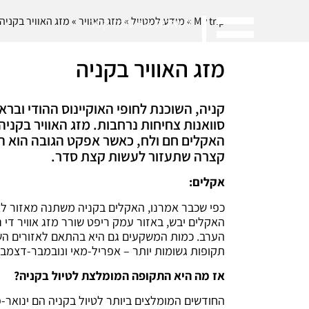
My trip
»
מידע למטייל
»
מזג האוויר
»
מזג האוויר בקניה
לשאלות צור עמנו קשר
03-7444422
מזג האוויר בקניה
קניה, השוכנת לחופי האוקיינוס ההודי ובר
סוואנות צחיחות נרחבות. מזג האוויר בקניה,
האקלים חם ולח, כאשר אפקט הגובה הוא המ
קצרה שתעזור לעשות קצת סדר.
אקלים:
כפי שכבר אמרנו, האקלים בקניה משתנה מאזור לאז
הערב. כמות המשקעים גם היא בהתאם לאזורים השו
תקופות גשומות יותר – אפריל-מאי ונובמבר-דצמבר, אז כמות המשקעים הממ
אז מה היא התקופה המומלצת לטיול בקניה?
החודשים המומלצים ביותר לטיול בקניה הם ינואר-פ