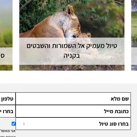
טיול מעמיק אל השמורות והשבטים
בקניה
ספ
בטיול זה נחווה את קסמה הייחודי של השמורות
ספ
בקניה וגם להכיר לעומק את השבטים
בין
המרתקים באזור - שבט המסאי ושבט סמבורו |
8 יום - ניתן להתאמה
אני מאשר/