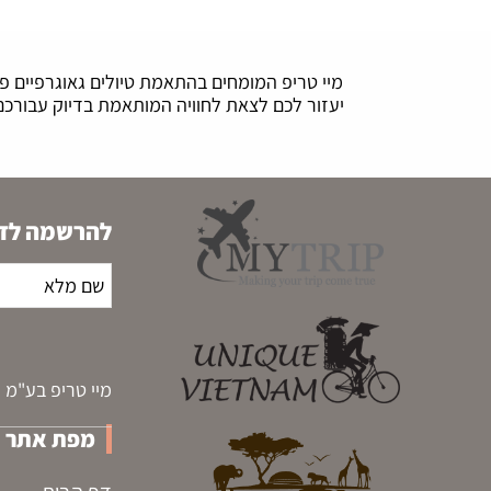
מיי טריפ המומחים בהתאמת טיולים גאוגרפיים פרט
להרשמה לדי
מיי טריפ בע"מ | ח.פ 515315067 | המלאכה 39, חולו
מפת אתר