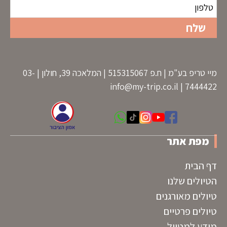
מיי טריפ בע"מ | ח.פ 515315067 | המלאכה 39, חולון | 03-
info@my-trip.co.il
7444422 |
מפת אתר
דף הבית
הטיולים שלנו
טיולים מאורגנים
טיולים פרטיים
מידע למטייל