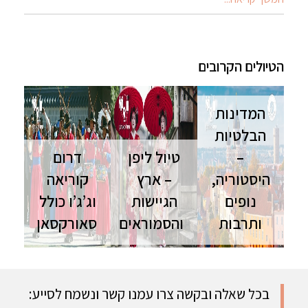
הטיולים הקרובים
המדינות
הבלטיות
–
טיול ליפן
דרום
היסטוריה,
– ארץ
קוריאה
נופים
הגיישות
וג’ג’ו כולל
ותרבות
והסמוראים
סאורקסאן
המדינות
טיול ליפן |
טיול לדרום
הבלטיות | 9
16 ימים |
קוריאה | 13
ימים | סוכות
ספט'-נוב'
ימים | ספט'-
מסע בין
מסלול הדגל
פסח טיול
בכל שאלה ובקשה צרו עמנו קשר ונשמח לסייע:
תרבות, נופים
ליפן כולל
מקיף בפנינת