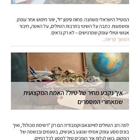
המטייל הישראלי משתנה: פחות סימון “וי”, יותר חיפוש אחר עומק
ומשמעות. כתבה על השינוי בתרבות הטיולים, על האטה, חיבור
אנושי וטיולי עומק שמרגישים – לא רק נראים.
המשך קריאה...
איך נקבע מחיר של טיול? האמת המקצועית
שמאחורי המספרים
למה רוב הטיולים לווייטנאם וקמבודיה הם רק "רשימת מכולת", ואיך
בונים מסע עומק אמיתי שנוגע באנשים, בטעמים ובנשמה של
המקום. בואו לגלות איך הופכים טיול למסע לכל החיים.