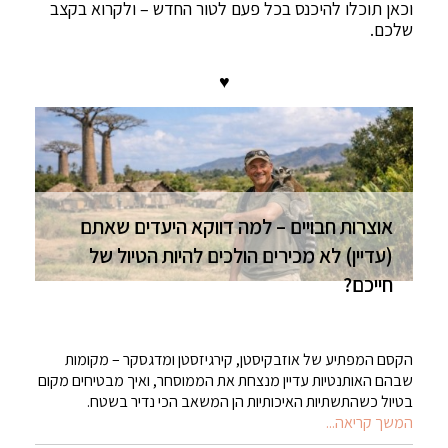
וכאן תוכלו להיכנס בכל פעם לטור החדש – ולקרוא בקצב
שלכם.
♥
אוצרות חבויים – למה דווקא היעדים שאתם
(עדיין) לא מכירים הולכים להיות הטיול של
חייכם?
הקסם המפתיע של אוזבקיסטן, קירגיזסטן ומדגסקר – מקומות
שבהם האותנטיות עדיין מנצחת את הממוסחר, ואיך מבטיחים מקום
בטיול כשהתשתיות האיכותיות הן המשאב הכי נדיר בשטח.
המשך קריאה...