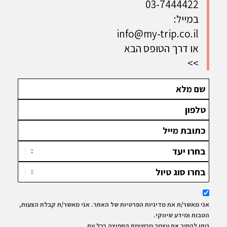
03-7444422
וערים ציוריות
חגים ושלכת
המזרח
הרחוק כולל
במייל:
חגי תשרי
info@my-trip.co.il
ופסח
או דרך הטופס הבא
>>
אני מאשר/ת את מדיניות הפרטיות של האתר. אני מאשר/ת קבלת הצעות,
הטבות ומידע שיווקי.
ניתן להסיר את עצמך מרשימת התפוצה בכל עת.