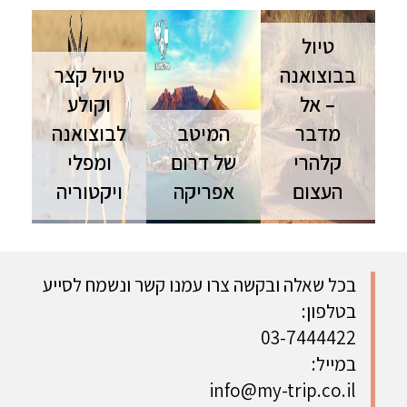
טיול
בבוצואנה
טיול קצר
– אל
וקולע
מדבר
המיטב
לבוצואנה
קלהרי
של דרום
ומפלי
העצום
אפריקה
ויקטוריה
טיול
דרום
טיול
לבוצואנה | 7
אפריקה | 14
לבוצוואנה |
ימים | טיול
ימים | ספט'-
7 ימים | טיול
פרטי דלתת
אוק' מסע
פרטי מאחד
בכל שאלה ובקשה צרו עמנו קשר ונשמח לסייע
אוקוונגו,
מעמיק
משבעת
בטלפון:
אחד מאזורי
בדרום
פלאי הטבע
הפרא
אפריקה,
באפריקה
03-7444422
האחרונים
בוצוואנה
ועד לקשת
במייל:
בעולם
ומפלי
בענן הנפלאה
info@my-trip.co.il
ויקטוריה
במפלי