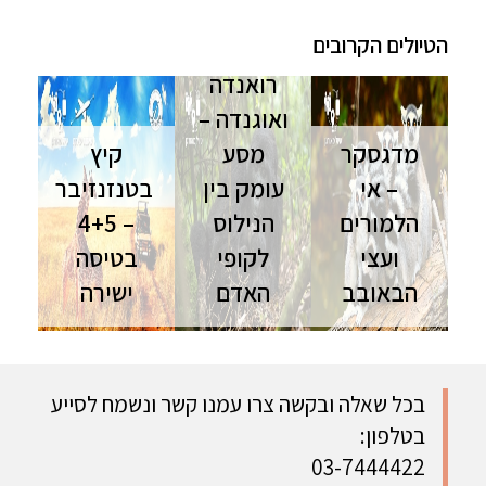
הטיולים הקרובים
רואנדה
ואוגנדה –
מדגסקר
מסע
קיץ
– אי
עומק בין
בטנזנזיבר
הלמורים
הנילוס
– 4+5
ועצי
לקופי
בטיסה
הבאובב
האדם
ישירה
טיול
רואנדה
טנזניה
למדגסקר |
ואוגנדה | 11
וזנזיבר |
12 ימים | יולי
יום | ספט'-
טיסות ישירות
מסע קסום
נוב' מסע
| אוגוסט
בכל שאלה ובקשה צרו עמנו קשר ונשמח לסייע
בין חיות
מרגש אל לב
השילוב
בטלפון:
ונופים
הפנינות
המושלם בין
מכושפים -
האפריקניות
ספארי ונופש
03-7444422