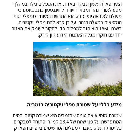
האירופאי הראשון שביקר באזור, את המפלים גילה במהלך
מסע לאורך נהר זמבזי. דייוויד ליווינגסטון כתב ביומנו כי
מעולם לא ראה יופי כזה. הוא התרשם במיוחד ממפלי נגוניי
הנמצאים במעלה הנהר, על כן קרא להם מפלי ויקטוריה.
בשנת 1860 הוא חזר למפלים כדי לחקור לעומק את האזור
יחד עם חוקר ומגלה הארצות הידוע ג’ון קירק.
מידע כללי על שמורת מפלי ויקטוריה בזמביה
שמורת מוסי אואה טוניה שבזמביה היא שמורה קטנה יחסית
המתפרשת על פני שטח של 23.4 קמ”ר ופתוחה למבקרים
כל ימות השנה. מעבר למפלים המרשימים ביופיים הפארק