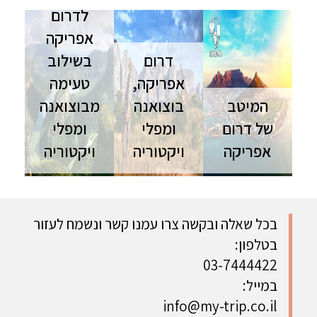
לדרום
אפריקה
דרום
בשילוב
אפריקה,
טעימה
המיטב
בוצואנה
מבוצואנה
של דרום
ומפלי
ומפלי
אפריקה
ויקטוריה
ויקטוריה
דרום
דרום
דרום
אפריקה | 14
אפריקה | 17
אפריקה |
ימים | ספט'-
ימים | טיול
טיול פרטי |
אוק' מסע
פרטי טיול
14 יום דרום
בכל שאלה ובקשה צרו עמנו קשר ונשמח לעזור
מעמיק
איכותי
אפריקה
בטלפון:
בדרום
לדרום
בשילוב
אפריקה,
אפריקה,
טעימה
03-7444422
בוצוואנה
בוצואנה
מבוצואנה,
במייל:
ומפלי
ומפלי
דרך הר
info@my-trip.co.il
ויקטוריה
ויקטוריה, בו
השולחן