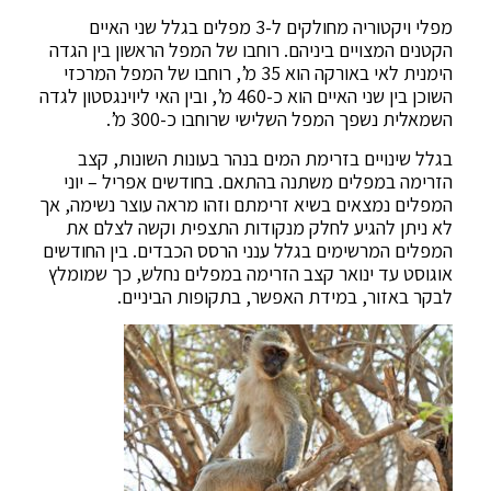
מפלי ויקטוריה מחולקים ל-3 מפלים בגלל שני האיים
הקטנים המצויים ביניהם. רוחבו של המפל הראשון בין הגדה
הימנית לאי באורקה הוא 35 מ’, רוחבו של המפל המרכזי
השוכן בין שני האיים הוא כ-460 מ’, ובין האי ליוינגסטון לגדה
השמאלית נשפך המפל השלישי שרוחבו כ-300 מ’.
בגלל שינויים בזרימת המים בנהר בעונות השונות, קצב
הזרימה במפלים משתנה בהתאם. בחודשים אפריל – יוני
המפלים נמצאים בשיא זרימתם וזהו מראה עוצר נשימה, אך
לא ניתן להגיע לחלק מנקודות התצפית וקשה לצלם את
המפלים המרשימים בגלל ענני הרסס הכבדים. בין החודשים
אוגוסט עד ינואר קצב הזרימה במפלים נחלש, כך שמומלץ
לבקר באזור, במידת האפשר, בתקופות הביניים.