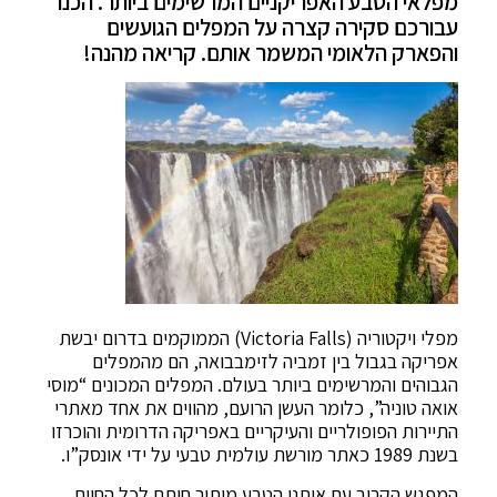
מפלאי הטבע האפריקניים המרשימים ביותר. הכנו
עבורכם סקירה קצרה על המפלים הגועשים
והפארק הלאומי המשמר אותם. קריאה מהנה!
מפלי ויקטוריה (Victoria Falls) הממוקמים בדרום יבשת
אפריקה בגבול בין זמביה לזימבבואה, הם מהמפלים
הגבוהים והמרשימים ביותר בעולם. המפלים המכונים “מוסי
אואה טוניה”, כלומר העשן הרועם, מהווים את אחד מאתרי
התיירות הפופולריים והעיקריים באפריקה הדרומית והוכרזו
בשנת 1989 כאתר מורשת עולמית טבעי על ידי אונסק”ו.
המפגש הקרוב עם איתני הטבע מותיר חותם לכל החיים