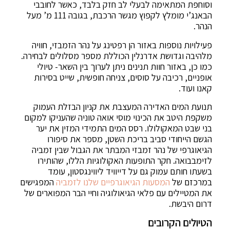
וסוחפת המתאימה לבעלי לב חזק בלבד, כאשר לחובבי
הבאנג’י מומלץ לקפוץ מגשר הרכבת, בגובה 111 מ’ מעל
הנהר.
פעילויות נוספות באזור הן רפטינג על נהר הזמבזי, חוויה
מלהיבה וגדושת אדרנלין הכוללת מספר מסלולים לבחירה.
כמו כן, באזור חוות תנינים ניתן לערוך בין השאר- טיולי
אופניים, רכיבה על סוסים, צניחה חופשית, שייט בסירות
קאנו ועוד.
תנועת המים האדירה המעצבת את קניון הבזלת העמוק
משקפת היטב את הכינוי מוסי אואה טוניה שהעניקו למקום
בני שבט המאקולולו. רסס המים התמידי המזין את יער
הגשם הייחודי סביב בריכת השטן, מספר את סיפורו
הגיאוגרפי של נהר זמבזי המבתר את הגבול שבין זמביה
לזימבבואה. חקר התופעות האקולוגיות הללו, שהותירו
בשעתו חותם עמוק גם על דייוויד ליווינגסטון, עומד
במרכזם של
המסעות הגיאוגרפיים שלנו לזמביה
המפגישים
את המטיילים עם פלאי הגיאולוגיה וחיי הבר המפוארים של
דרום היבשת.
הטיולים הקרובים
טיול