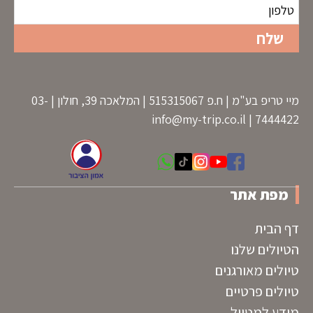
מיי טריפ בע"מ | ח.פ 515315067 | המלאכה 39, חולון | 03-
info@my-trip.co.il
7444422 |
מפת אתר
דף הבית
הטיולים שלנו
טיולים מאורגנים
טיולים פרטיים
מידע למטייל