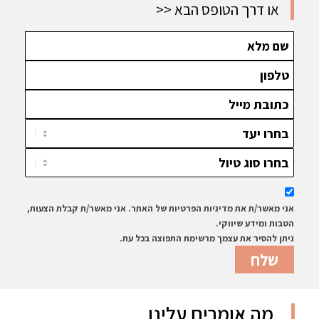
נחווה את
המרהיב,
או דרך הטופס הבא
>>
הטבע בשיא
מוסל ביי,
תפארתו-
שלושת
נטייל בדרך
הרונדבלים
הגנים
ועוד
היפיפה, נהנה
מטיולי
ספארי
בשמורות
הפראיות
ועוד
אני מאשר/ת את מדיניות הפרטיות של האתר. אני מאשר/ת קבלת הצעות,
הטבות ומידע שיווקי.
ניתן להסיר את עצמך מרשימת התפוצה בכל עת.
מה אומרים עלינו