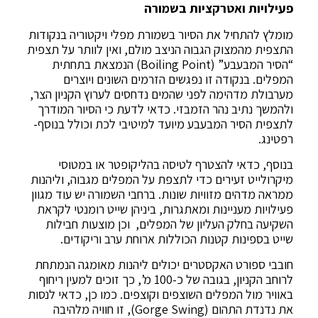
פעילויות ואטרקציות בשמורה
מומלץ להתחיל את הסיור בשמורת מפלי ויקטוריה בנקודות
התצפית מהמצוק הגבוה הניצב מולם, ואין לוותר על תצפית
“הסיר המבעבע” (Boiling Point) הנמצאת בתחתית
המפלים. בנקודה זו נפגשים הזרמים השונים ויוצרים
מערבולת מדהימה לפני שהמים נדחסים לערוץ הקניון הצר,
ולהמשך נתיב נהר הזמבזי. כדאי לדעת כי הסיור המודרך
לתצפית הסיר המבעבע מיועד למיטיבי לכת וכולל בנוסף-
רפטינג.
בנוסף, כדאי להצטרף לטיסה בהליקופטר או במטוסי
מיקרולייט זעירים כדי לתצפת על המפלים מגבוה, וליהנות
ממראה מדהים מזוויות שונות. ברחבי השמורה יש עוד מגוון
פעילויות מעניינות ומאתגרות, ביניהן שייט רומנטי לקראת
השקיעה בחלק העליון של המפלים, וכן מוצעות חבילות
שייט בספינות קטנות הכוללות ארוחת ערב וריקודים.
חובבי ספורט האקסטרים יכולים ליהנות מאומגה הנמתחת
לרוחב הקניון, בגובה של כ-100 מ’, כך זוכים למעין ריחוף
באוויר מול המפלים השוצפים וקוצפים. כמו כן, כדאי לנסות
את נדנדת התהום (Gorge Swing), זו חוויה מלהיבה