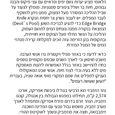
הלאומי מציע יערות גשם יפים ופראיים עם עצי פיקוס והבנה
גבוהים, חיות בר ושלל ציפורים ססגוניות. מומלץ לצעוד על
שביל ההליכה המסודר מעל המצוק, ממנו ניתן להשקיף
לעבר המפלים. יש לעבור גשרון צר יחסית הנקרא Knife
Edge Bridge כדי להגיע לבריכת השטן (Devil`s Pool)
הנמצאת בנקודה ממנה צונחים המים לתהום העמוק.
ההליכה על הגשר התלוי מעל הצוקים היא חווייתית,
ובתקופות בהן הזרימה עזה זוכים למקלחת קרירה מנתזי
המים של המפל המזרחי.
כדאי לדעת כי באזור מפלי ויקטוריה גרו אנשי הערבה
משבט חויסאן וכי לאורך השנים שבטים מקומיים נוספים
בחרו להתיישב באזור בגלל האפשרות ליהנות מאספקת
מים ללא בעיה וכדי לצוד חיות. אנשי שבט המאקולולו
העניקו למפלים את שמם המקורי מוסי אואה טוניה, בעברית
“העשן שעושה רעמים”.
נהר הזמבזי הוא הרביעי בגודלו ביבשת אפריקה, אורכו
2,574 ק”מ, תחילתו במפגש הגבולות בין אנגולה, קונגו
וזמביה. הנהר זורם בדרום מזרח אפריקה ומתפתל לאורך
מערב זמביה, משמש גבול טבעי עם המדינה השכנה
זימבבואה, חוצה את מוזמביק ונשפך לאוקיינוס ההודי.