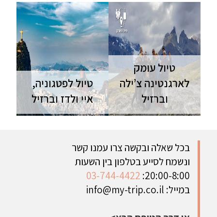
טיול עומק
לארגנטינה צ’ילה
טיול לפטגוניה,
וברזיל
איי ולדז וברזיל
ארגנטינה צ'ילה וברזיל
חבל ארץ פטגוניה -
| 24 יום | נובמבר מסע
הפארקים הלאומיים
בלתי נשכח בין הנופים
בארגנטינה, המפלים
היפים בעולם
העוצמתיים באיגואסו,
בכל שאלה ובקשה צרו עמנו קשר
בעלי החיים בחצי האי
ונשמח לסייע בטלפון בין השעות
ולדז, הטבע הפראי
03-744-4422
20:00-8:00:
בצ'ילה וברזיל התוססת
| 18 יום - ניתן להתאמה
במייל:
info@my-trip.co.il