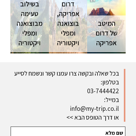
דרום
בשילוב
אפריקה,
טעימה
המיטב
בוצואנה
מבוצואנה
של דרום
ומפלי
ומפלי
אפריקה
ויקטוריה
ויקטוריה
דרום
דרום
דרום
אפריקה | 14
אפריקה | 17
אפריקה |
ימים | ספט'-
ימים | טיול
טיול פרטי |
אוק' מסע
פרטי טיול
14 יום דרום
בכל שאלה ובקשה צרו עמנו קשר ונשמח לסייע
מעמיק
איכותי
אפריקה
בטלפון:
בדרום
לדרום
בשילוב
03-7444422
אפריקה,
אפריקה,
טעימה
בוצוואנה
בוצואנה
מבוצואנה,
במייל:
ומפלי
ומפלי
דרך הר
info@my-trip.co.il
ויקטוריה
ויקטוריה, בו
השולחן
נחווה את
המרהיב,
או דרך הטופס הבא >>
הטבע בשיא
מוסל ביי,
תפארתו-
שלושת
נטייל בדרך
הרונדבלים