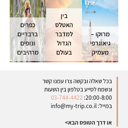
בין
האטלס
כפרים
מרוקו –
למדבר
ברבריים
גיאוגרפי
הגדול
ונופים
מעמיק
בעולם
מרהיבים
טיול למרוקו |
טיול למרוקו |
טיול למרוקו |
טיסות ישירות
12 יום | טיול
8 ימים | טיול
| מרץ-מאי
פרטי הטיול
פרטי טיול
ההרשמה
המקיף
בהתאמה
בכל שאלה ובקשה צרו עמנו קשר
הסתיימה
למרוקו
אישית בין
ונשמח לסייע בטלפון בין השעות
בהתאמה
הכפרים
03-744-4422
20:00-8:00:
אישית
הברבריים
והנופים
במייל:
info@my-trip.co.il
המרהיבים
של מרוקו
הקסומה
או דרך הטופס הבא>