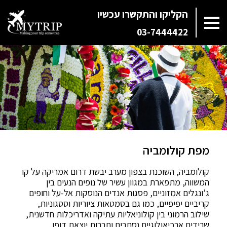
הקליקו והתקשרו עכשיו
03-7444422
מפת קולומביה
קולומביה, השוכנת בצפון מערב יבשת דרום אמריקה על קו
המשווה, מתפארת במגוון עשיר של נופים הנעים בין
ג’ונגלים אמזוניים, פסגות אנדים הנוסקות אל-על וחופים
קריביים יפיפיים, כמו גם בסמטאות ציוריות וססגוניות,
שילוב הרמוני בין קולוניאליות עתיקה ואדריכלות חדשנית,
שרידים ארכיאולוגיים נסתרים ותרבות יוצאת דופן.