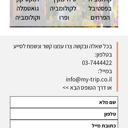
בפסטיבל
לקולומביה
גואטמלה
הפרחים
ופרו
וקולומביה
פנמה
מסע אל
טיול המשלב
וקולומביה |
קולומביה
תרבות
18 יום הטיול
ופרו דרך
מרתקת,
מלא - ניתן
ההרים
אדריכלות
בכל שאלה ובקשה צרו עמנו קשר ונשמח לסייע
להזמנה
המרשימים,
מגוונת
בטלפון:
כטיול פרטי
התרבויות
,אתרים
03-7444422
העתיקות,
ארכיאולוגים
הטבע הפראי
מרשימים
במייל:
המצוי בשפע
ועוד | 21 יום
info@my-trip.co.il
בג'ונגל
- ניתן
האמזוני ועוד
להתאמה
או דרך הטופס הבא >>
| 26 יום