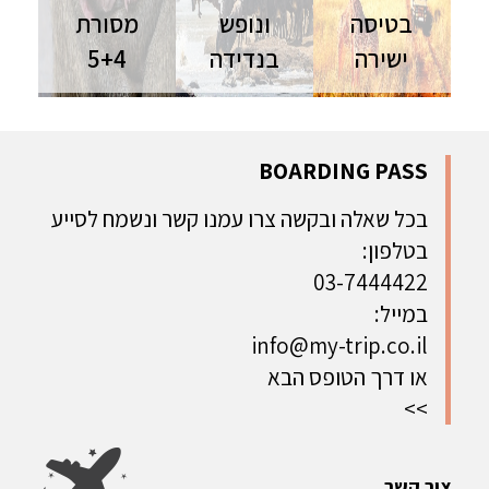
בטיסה
ונופש
מסורת
ישירה
בנדידה
5+4
טנזניה
טנזניה
טיול לטנזניה
וזנזיבר |
וזנזיבר |
| טיסות
טיסות ישירות
טיסות ישירות
ישירות |
| אוגוסט
| אוגוסט
אוגוסט
BOARDING PASS
השילוב
ספארי ונופש
ספארי ונופש
המושלם בין
בטנזניה
לשומרי שבת
בכל שאלה ובקשה צרו עמנו קשר ונשמח לסייע
ספארי ונופש
בעונה
וכשרות -
בטלפון:
למשפחות
המרגשת
מובטח
בשנה
03-7444422
במייל:
info@my-trip.co.il
או דרך הטופס הבא
>>
צור קשר