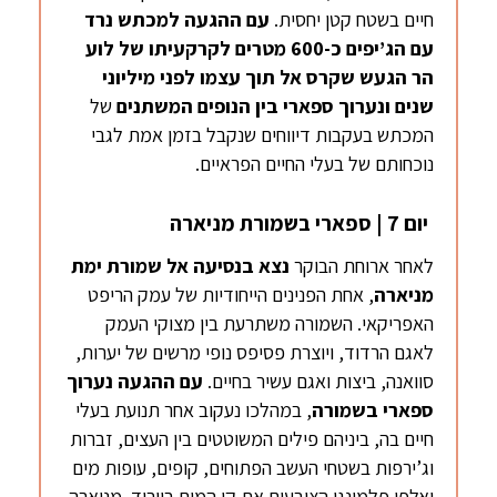
חיים בשטח קטן יחסית.
עם ההגעה למכתש נרד
עם הג’יפים כ-600 מטרים לקרקעיתו של לוע
הר הגעש שקרס אל תוך עצמו לפני מיליוני
שנים ונערוך ספארי בין הנופים המשתנים
של
המכתש בעקבות דיווחים שנקבל בזמן אמת לגבי
נוכחותם של בעלי החיים הפראיים.
יום 7 | ספארי בשמורת מניארה
לאחר ארוחת הבוקר
נצא בנסיעה אל שמורת ימת
מניארה
, אחת הפנינים הייחודיות של עמק הריפט
האפריקאי. השמורה משתרעת בין מצוקי העמק
לאגם הרדוד, ויוצרת פסיפס נופי מרשים של יערות,
סוואנה, ביצות ואגם עשיר בחיים.
עם ההגעה נערוך
ספארי בשמורה
, במהלכו נעקוב אחר תנועת בעלי
חיים בה, ביניהם פילים המשוטטים בין העצים, זברות
וג’ירפות בשטחי העשב הפתוחים, קופים, עופות מים
ואלפי פלמינגו הצובעים את קו המים בוורוד. מניארה