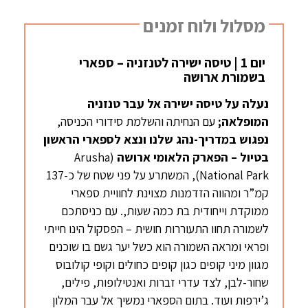
מסלול ולוח זמנים
יום 1 | טיסה ישירה לטנזניה – ספארי
בשמורת ארושה
נעלה על טיסה ישירה אל עבר טנזניה
המופלאה;
עם הנחיתה והשלמת סידורי הכניסה,
נפגוש במדריך-נהג שלנו ונצא לספארי הראשון
בטיול – הפארק הלאומי ארושה
(Arusha
National Park), המשתרע על פני שטח של כ-137
קמ”ר ומהווה הזדמנות מצוינת לחוויית ספארי
ממוקדת וייחודית בת כמה שעות,. עם כניסתכם
לשמורה תחוו התעוררות חושית – הפסקול הינו חייתי
ופראי ומראה השמורה הוא כשל יער גשם בו שוכנים
מגוון מיני קופים כגון קופים כחולים וקופי קולובוס
שחור-לבן, לצד עדרי זברות ואנטילופות, פילים,
ג’ירפות ועוד. בתום הספארי נמשיך אל עבר המלון