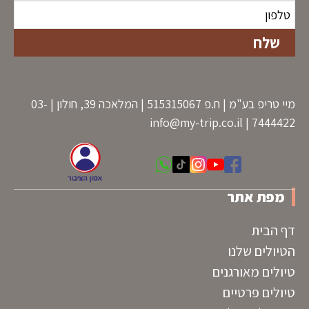
מיי טריפ בע"מ | ח.פ 515315067 | המלאכה 39, חולון | 03-
info@my-trip.co.il
7444422 |
מפת אתר
דף הבית
הטיולים שלנו
טיולים מאורגנים
טיולים פרטיים