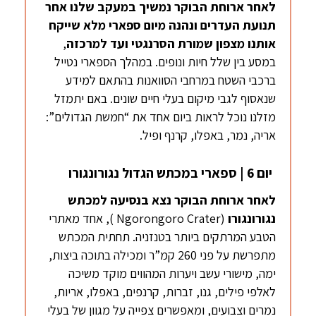
לאחר ארוחת
הבוקר
נמשיך במעקב שלנו אחר
תנועת העדרים ונהנה מיום ספארי מלא שייקח
אותנו מצפון שמורת הסרנגטי ועד למרכזה
,
במסע בין שלל חיות ונופים. במהלך הספארי נטייל
ברכבי השטח במרחבי הסוואנות בהתאם למידע
שנאסוף לגבי מיקום בעלי חיים שונים. באם יתמזל
מזלנו נוכל לראות ביום אחד את “חמשת הגדולים”:
אריה, נמר, באפלו, קרנף ופיל.
יום 6 | ספארי במכתש הגדול נגורונגורו
לאחר ארוחת הבוקר נצא בנסיעה למכתש
נגורונגורו
(Ngorongoro Crater ), אחד מאתרי
הטבע המרתקים ביותר בטנזניה. תחתית המכתש
מתפרשת על פני 260 קמ”ר ומכילה בתוכה ביצות,
ימה, מישורי עשב ויערות המהווים מוקד משיכה
לאלפי פילים, גנו, זברות, קרנפים, באפלו, אריות,
נמרים וצבועים, ומאפשרים צפייה על מגוון של בעלי