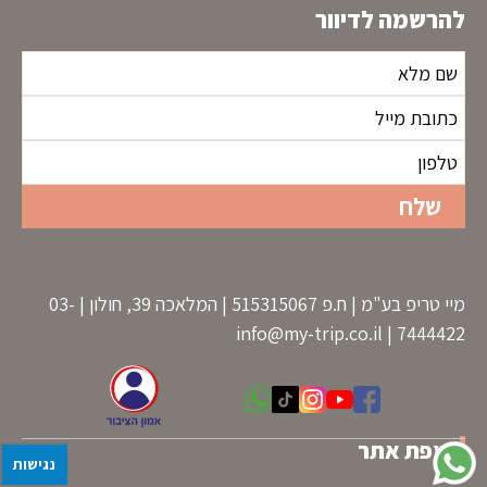
להרשמה לדיוור
מיי טריפ בע"מ | ח.פ 515315067 | המלאכה 39, חולון | 03-
info@my-trip.co.il
7444422 |
מפת אתר
נגישות