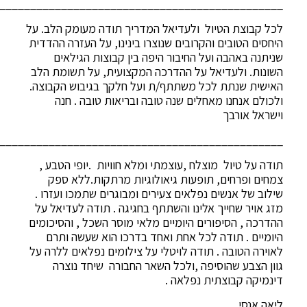
______________________________________________
לכל קבוצת הטיול ולעדיאל המדריך תודה מעומק הלב. על
היחסים הטובים והקרובים שנוצרו בינינו, על העזרה ההדדית
שניתנה באהבה ועל החיבור היפה בין קבוצות הגילאים
השונות. ולעדיאל על ההדרכה המקצועית, על תשומת הלב
האישית שנתת לכל משתתף/ת ועל חלקך בגיבוש הקבוצה.
ולכולם אנחנו מאחלים שנה טובה ובריאות טובה . חנה
וישראל אורבך
______________________________________________
תודה על טיול מוצלח ,עוצמתי ומלא חוויות .יופי הטבע ,
צמחים ופרחים, תופעות גיאולוגיות מרתקות.ללא ספק
שילוב של אנשים נפלאים צעירים ומבוגרים שתמכו ועזרו .
מזג אויר שחייך אלינו והשתתף בחגיגה . תודה לעדיאל על
ההדרכה , הסיפורים היומיים מלאי מוסר השכל , והסיכומים
היומיים . תודה לכל אחת ואחד בדרכו הוא שעשה ותרם
לאוירה הטובה . תודה לויטלי על צילומים נפלאים ללרה על
גוון הצבע שהוסיפה ,ולכל השאר החבורה שיחד נוצרה
דינמיקה קבוצתית נפלאה .
ליאה אנסי