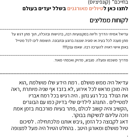
בחייכם” (קונפיציוס)
לחצו כאן ל
טיולים מאורגנים
בשלל יעדים בעולם
לקוחות ממליצים
___________________________________________________________
עדיאל אמיתי הדריך וליווה במקצועיות רבה, ברגישות ובהכלה, תוך מתן דגש על
מתן מענה לכל בעיה או סוגיה שצצה ברוגע ובתבונה. תשומת ליבו לכל מטייל
באפן אישי ראויה להערכה רבה. שאפו ענק!!!!!
___________________________________________________________
מדריך משכמו ומעלה. מגבש, מדויק ואכפתי מאוד.
______________________________________________
עדיאל היה ממש מושלם . רמת הידע שלו מושלמת ,הוא
היה מוכן מראש לכל אירוע ,לא בזבז אף שניה מיותרת ,ראה
את הנולד בכל רגע נתון . היה רגיש בכל רמח אבריו
למטיילים . התנהג לילדים שלי בדיוק כמו עם הבוגרים
,הקשיב והיה קשוב לכולם ,פתר בעיות מורכבות בזמן אמת
וזכה עליהם לנשיקות בבוקר.
דאג לקבוצה כל הזמן ,גיבש אותנו מלכתחילה . לסיכום
טיול מושלם ומאורגן היטב . בהחלט הטיול היה מעל למצופה
.