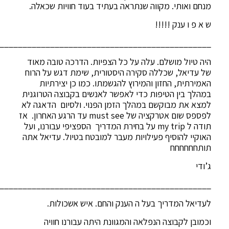
מנחם ואותי. מקווה שנתראה בעתיד בעוד חוויות שכאלה.
ש א פ ו ענק !!!!!
______________________________________________
היה טיול מושלם. עלה על כל הצפיות. הדרכה טובה מאוד
של עדיאל, שכללה סקירה היסטורית, שימת דגש על הרוח
האמירתית, החזון והמירוץ להגשמתו. כמו כן יצירתיות
במהלך בין הטיפות כדי לאפשר לאנשים בקבוצה הטרוגנית
למצא את מבוקשם במהלך הזמן הפנוי. ולסיום הדאגה לא
לפספס שום אטרקציה של must see עד הרגע האחרון. אז
תודה ל my trip על בחירת המדריך הספציפי עבורנו, ועל
האוקיי להוסיף פעילויות מעבר למובטח בטיול. עדיאל אתה
תותחחחחחח
ג’ודי
______________________________________________
לעדיאל המדריך בעל ה הענק והחם. איש אשכולות.
וכמובן לקבוצה הנפלאה והמגוונת היתה עבורנו חוויה