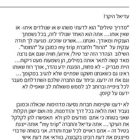
______________________________________________
עדיאל היקר!
“מדריך טיולים” הוא לדעתי משהו ש או שנולדים איתו- או
שאין אותו… אתה הוא האחד שנולד לזה, בכל נשמתך
הענקית ומאודך. ואנחנו….אשרינו שזכינו. מגיעה לך תודה
ענקית על “הרוח” ולחברת my trip כמובן על “החומר”.
השילוב הנהדר הזה יצר טיול/ אירוע/ חוויה שגם אם נרצה
מאד קשה לתאר אותה במילים, הן נשמעות מעט ריקות…
היית מבריק – לא פחות, הפגנת ידע נהדר, אורך רוח שאותו
ראינו גם כשאנחנו חשקנו שפתיים שלא להגיב במקומך…
וגם את זה ידענו. וביחד עם החברה שלכם השתדלתם מעבר
לכל ציפייה וברוחב לב לממש משאלות לב שאפילו לא
ידענו על קיומן.
לא ידענו שקיימות חברות נסיעה מדהימות שכאלה וכמובן
נעביר זאת הלאה בכל דרך והזדמנות. פה ושם ישנן תקלות
שאני בטוחה כי אתם מודעים להן ולא תאפשרו להן לקלקל
את העיקר… אתה עדיאל והחברה “my trip” אותה ייצגת
בטיול זה – אתם ראויים לכל שבח ותודה. אני בטוחה שדברי
מייצגים את דעת רובינו בקבוצה, בוודאי את דעת אישי