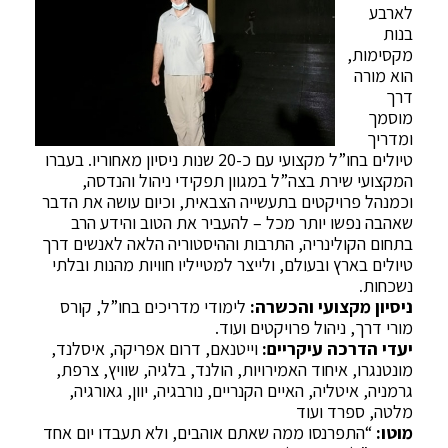
לארבע
בנות
מקסימות,
הוא מורה
דרך
מוסמך
ומדריך
טיולים בחו”ל מקצועי עם כ-20 שנות ניסיון מאחוריו. בעברו
המקצועי שירת בצה”ל במגוון תפקידי ניהול והנדסה,
וכמנהל פרויקטים בתעשייה הצבאית, וכיום עושה את הדבר
שאהבה נפשו יותר מכל – להעביר את הטוב והידע הרב
בתחום הקולינריה, התרבות וההיסטוריה הלאה לאנשים דרך
טיולים בארץ ובעולם, ולייצר למטייליו חוויות מהנות ובלתי
נשכחות.
ניסיון מקצועי והכשרה:
לימודי מדריכים בחו”ל, קורס
מורי דרך, ניהול פרויקטים ועוד.
יעדי הדרכה עיקריים:
וייטנאם, דרום אפריקה, איסלנד,
מונטנגרו, איחוד האמירויות, הולנד, בלגיה, שוויץ, צרפת,
גרמניה, איטליה, האיים הקנריים, נורבגיה, יוון, גאורגיה,
מלטה, ספרד ועוד
מוטו:
“התפרנסו ממה שאתם אוהבים, ולא תעבדו יום אחד