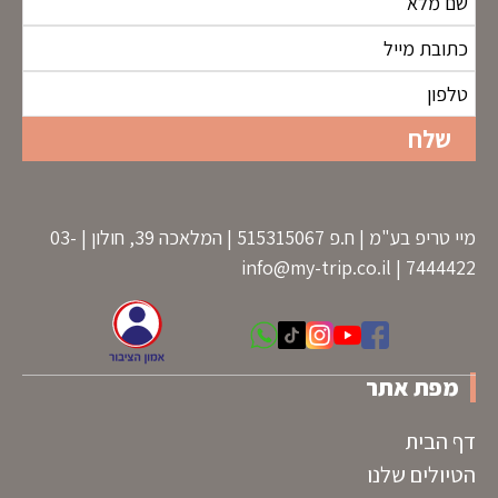
מיי טריפ בע"מ | ח.פ 515315067 | המלאכה 39, חולון | 03-
info@my-trip.co.il
7444422 |
מפת אתר
דף הבית
הטיולים שלנו