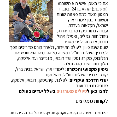
אם כי באופן אישי הוא משוכנע
(ומשכנע) שהוא בן 24. בעברו
המגוון מאוד כמה פאזות שונות
ומשונות כגון לימודי ארץ
ישראל, חקלאות בערבה,
עבודה בתור פקח מדבר יהודה,
ניהול חוות גמלים, ואפילו ניהול
חברת אבטחה. לפני מספר
שנים שינה כיוון לעולם התיירות, ולאחר קורס מדריכים הפך
למדריך טיולים בחו”ל במשרה מלאה. מאז הוא חורש את
הגלובוס, מקירגיזסטן ועד דובאי, מזנזיבר ועד אלסקה,
הלוך חזור ושוב מההתחלה.
ניסיון מקצועי והכשרה:
לימודי ארץ ישראל בבית ברל,
קורס מדריכי טיולים בחו”ל, ניהול ועוד.
יעדי הדרכה עיקריים:
לפלנד, קירגיסטן, דובאי, אלסקה,
טנזניה וזנזיבר ועוד
לחצו כאן ל
טיולים מאורגנים
בשלל יעדים בעולם
לקוחות ממליצים
___________________________________________________________
זכינו במדריך מצוין . אדיב, קשוב, מקצוען, חברמן. סייע בכל דבר. בעל ידע רחב