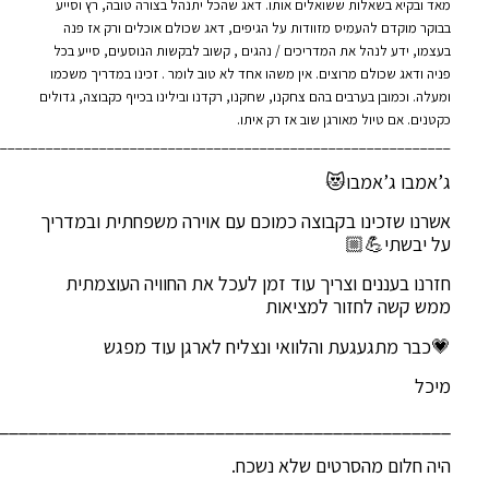
מאד ובקיא בשאלות ששואלים אותו. דאג שהכל יתנהל בצורה טובה, רץ וסייע
בבוקר מוקדם להעמיס מזוודות על הגיפים, דאג שכולם אוכלים ורק אז פנה
בעצמו, ידע לנהל את המדריכים / נהגים , קשוב לבקשות הנוסעים, סייע בכל
פניה ודאג שכולם מרוצים. אין משהו אחד לא טוב לומר . זכינו במדריך משכמו
ומעלה. וכמובן בערבים בהם צחקנו, שחקנו, רקדנו ובילינו בכייף כקבוצה, גדולים
כקטנים. אם טיול מאורגן שוב אז רק איתו.
___________________________________________________________
ג’אמבו ג’אמבו😻
אשרנו שזכינו בקבוצה כמוכם עם אוירה משפחתית ובמדריך
על יבשתי💪🏼
חזרנו בעננים וצריך עוד זמן לעכל את החוויה העוצמתית
ממש קשה לחזור למציאות
💗כבר מתגעגעת והלוואי ונצליח לארגן עוד מפגש
מיכל
______________________________________________
היה חלום מהסרטים שלא נשכח.