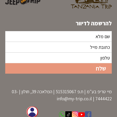
להרשמה לדיוור
מיי טריפ בע"מ | ח.פ 515315067 | המלאכה 39, חולון | 03-
info@my-trip.co.il
7444422 |