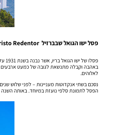
פסל ישו הגואל שבברזיל
risto Redentor
פסלו
לאלוהים.
נסכם בשתי אנקדוטות מעניינות – לפני שלוש שנים
הפסל לתמונת סלפי נועזת במיוחד. באותה השנה (2014) סופה שהשתוללה במקום גרמה לאחת מאצבעותיו של ישו הכל יכול להישבר. צירוף מקרים? e don’t think so