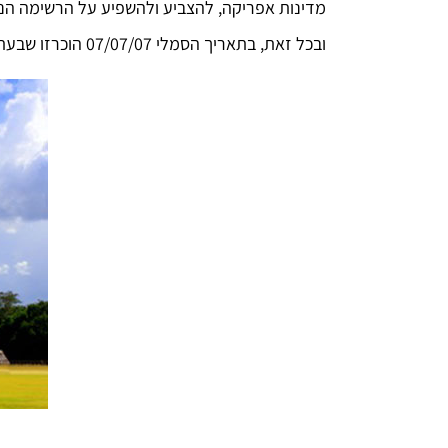
מדינות אפריקה, להצביע ולהשפיע על הרשימה הנ
ובכל זאת, בתאריך הסמלי 07/07/07 הוכרזו שבעת פלאי תבל החדשים בעיר ליסבון, בירת פורטוגל. לפניכם הנבחרים המרשימים אשר ללא כל ספק מצדיקים את בחירתם.