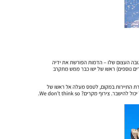
סף בעיקר בזכות הגובה העצום שלו – הדמות הפורשת את ידיה
תנשאת לגובה של כמעט ארבעים מטרים, ואם מוסיפים את גובה פסגת ההר עליו נמצא הפסל (710 מטרים נוספים) ראשו של ישו כבר ממש מתקרב
ברת התיירות במקום, לטפס מעלה אל ראשו של