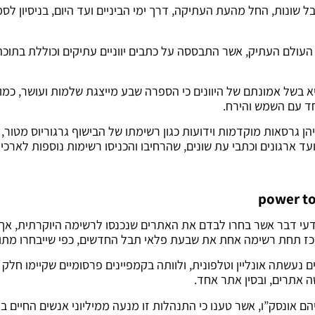
 שונות, החל מהעת העתיקה, דרך ימי הביניים ועד היום, בניסיון לסמ
ולם העתיק, אשר התבססה על כתבים יווניים עתיקים וכוללת בתוכה 
א בשל אמונתם של היוונים כי הספרה שבע מייצגת שלמות ועושר, כמ
חד עם השמש והירח.
יהן גרסאות מוקדמות וידועות כגון רשימתו של הבישוף גרגוריוס מטור,
ד ארגונים וכתבי עת שונים, שהרחיבו והכניסו רשימות נוספות לארכי
 אחת את שבעת פלאי תבל החדשים, כפי שייבחרו מתוך 21 מועמדים על-ידי הציבו
הצבעה לאתרים נעשתה אונליין וטלפונית, ולוותה בקמפיינים פרסומיים שקיי
 אתרים, ובסין אתר אחד.
ם אונסק”ו, אשר טענו כי התנהלות זו מנעה ממיליוני אנשים החיים ב