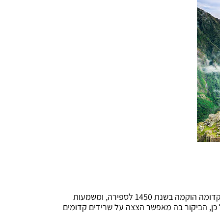
, העיר האבודה ששוכנת במרומי הרי האנדים בפרו. העיר הקדומה הוקמה בשנת 1450 לספירה, ומשמעות
כן, הביקור בה מאפשר הצצה על שרידים קדומים