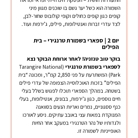
השמורה הוא כשל יער גשם בו שוכנים מגוון מיני
קופים כגון קופים כחולים וקופי קולובוס שחור-לבן,
לצד עדרי זברות ואנטילופות, פילים, ג’ירפות ועוד.
יום 2 | ספארי בשמורת טרנגירי – בית
הפילים
בוקר טוב טנזניה! לאחר ארוחת הבוקר נצא
לספארי בשמורת
טרנגירי
(Tarangire National
Park) המשתרעת על פני 2,850 קמ”ר, ומכונה “בית
הפילים” בזכות האוכלוסייה הצפופה של עדרי פילים
בשטחה. במהלך הספארי תוכלו לפגוש בשלל בעלי
חיים נוספים, כגון ג’ירפות, בבונים, אנטילופות, בעלי
כנף ססגוניים, נמרים ואריות הנעים בסוואנה
המנוקדת במאות עצי באובב עתיקים. ניסע לאורכו
ולגדותיו של נהר הטרנגירי במעקב אחר החיות
האופייניות לשמורה זו.