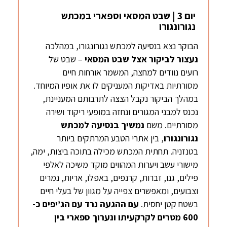
יום 3 | שבט המסאי וספארי במכתש
נגורונגורו
הבוקר נצא בנסיעה למכתש נגורונגורו, במהלכה
נעצור ל
ביקור אצל שבט המסאי
– שבט של
רועים נוודים למחצה, המשמר אורחות חיים
מסורתיות באדיקות המעניקים לו את אופיו המיוחד.
במהלך הביקור נקבל הצצה לתרבותם המעניינת,
נכנס למבני המגורים ונחזה במופעי ריקוד ושירה
מסורתיים. משם
נמשיך בנסיעה ל
מכתש
נגורונגורו
, בין אתרי הטבע המרתקים ביותר
בטנזניה. תחתית המכתש מכילה בתוכה ביצות, ימה,
מישורי עשב ויערות המהווים מוקד משיכה לאלפי
פילים, גנו, זברות, קרנפים, באפלו, אריות, נמרים
וצבועים, ומאפשרים צפייה על מגוון של בעלי חיים
בשטח קטן יחסית.
עם ההגעה נרד עם הג’יפים כ-
600 מטרים לקרקעיתו ונערוך ספארי בין