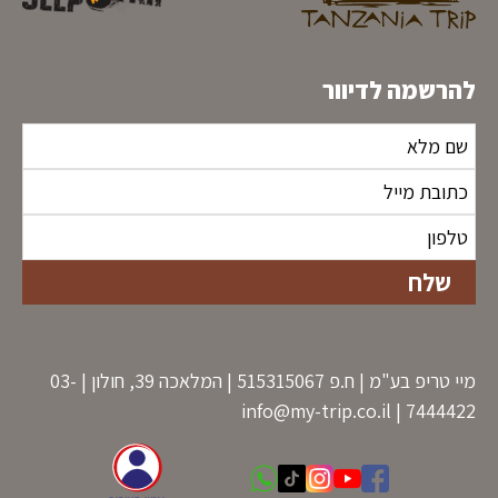
להרשמה לדיוור
מיי טריפ בע"מ | ח.פ 515315067 | המלאכה 39, חולון | 03-
info@my-trip.co.il
7444422 |