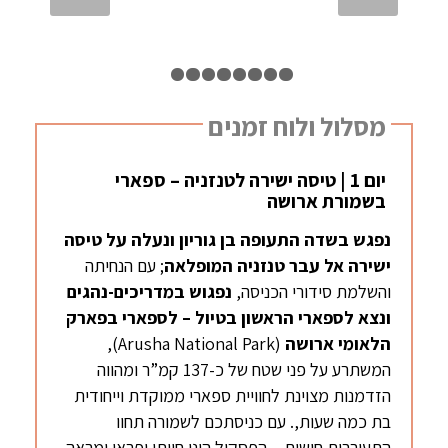
1
2
3
4
5
6
7
8
9
מסלול ולוח זמנים
יום 1 | טיסה ישירה לטנזניה – ספארי
בשמורת ארושה
נפגש בשדה התעופה בן גוריון ונעלה על טיסה
ישירה אל עבר טנזניה המופלאה
; עם הנחיתה
והשלמת סידורי הכניסה,
נפגוש במדריכים-נהגים
ונצא לספארי הראשון בטיול – לספארי בפארק
הלאומי ארושה
(Arusha National Park),
המשתרע על פני שטח של כ-137 קמ”ר ומהווה
הזדמנות מצוינת לחוויית ספארי ממוקדת וייחודית
בת כמה שעות,. עם כניסתכם לשמורה תחוו
התעוררות חושית – הפסקול הינו חייתי ופראי ומראה