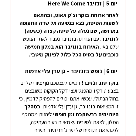
יום 5 | זנזיבר Here We Come
לאחר ארוחת בוקר וצ’ק אאוט, ובהתאם
לשעות הטיסה, נצא בנסיעה אל שדה התעופה
בארושה
, שם נעלה על טיסה קצרה (כשעה)
לזנזיבר.
עם הנחיתה בזנזיבר נעבור לאתר הנופש
שלנו באי.
האירוח בזנזיבר הוא במלון חמישה
כוכבים על בסיס הכל כלול לפינוק מיטבי.
יום 6 | נופש בזנזיבר – גן עדן עלי אדמות
בוקר טוב זנזיבר!
דמיינו לעצמכם נוף ציורי של ים
בצבע טורקיז מהפנט ועצי דקל הקוקוס משובצים
בחול הבתולי. עכשיו אתם יכולים להפסיק לדמיין, כי
זו המציאות בזנזיבר, גן עדן עלי אדמות.
במהלך
היום
יהיה ברשותכם זמן חופשי
ליהנות ממתקני
המלון, לצאת לסיורים עצמאיים בעיר העתיקה,
לפגוש את הקופים של יער ג’וזני ועוד. הערה: