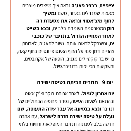
יפיפיים
;
בכפר
פאג’ה
נראה איך מייצרים מוצרים
מאצות שמגדלים באזור, משם
נמשיך
לחוף
מיצ’אמווי
ונראה את מסעדת דה
רוק
המפורסמת העומדת בלב ים,
ונצא בשייט
לאזור המחייה הגדול בזנזיבר של כוכבי
ים,
ונשנרקל לראות אותם. נשוב לפאג’ה, לארוחת
צהריים וזמן פנוי על החוף האינסופי ונסיים בחוף קאה,
בו יש בר קוקטיילים מגניב, הופעה של אקרובטים,
והשקיעות הכי יפות בזנזיבר.טיול.
יום 9 | חוזרים הביתה בטיסה ישירה
יום אחרון לטיול.
לאחר ארוחת בוקר וצ’ק אאוט
ובהתאם לשעות הטיסה, נפרד מחופיה הבתוליים של
זנזיבר
ונצא בנסיעה אל עבר שדה התעופה, שם
נעלה על טיסה ישירה חזרה לישראל
, עם אהבה
חדשה בלב לטנזניה וזנזיבר המופלאות וחוויות בלתי