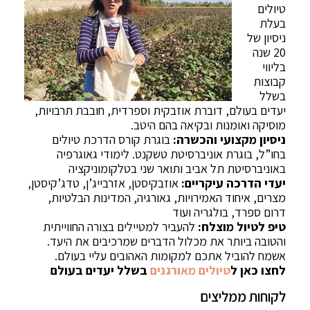
טיולים
בעלת
ניסיון של
20 שנה
בליווי
קבוצות
בשלל
יעדים בעולם, דוברת אוזבקית וספרדית, חובבת תרבויות,
מוסיקה ואומנות ובקיאה בהם היטב.
ניסיון מקצועי והכשרה:
בוגרת קורס הדרכת טיולים
בחו”ל, בוגרת אוניברסיטת טשקנט. לימודי גאוגרפיה
באוניברסיטת תל אביב ותואר שני בטלקומוניקציה
יעדי הדרכה עיקריים:
אוזבקיסטן, אזרבייג’ן, טדג’קיסטן,
מצרים, איחוד האמירויות, גאורגיה, המדינות הבלטיות,
דרום ספרד, בולגריה ועוד
טיפ לטיול מוצלח:
להעביר למטיילים בצורה החווייתית
והטובה ביותר את מכלול הדברים שמרכיבים את היעד.
אשמח להוביל אתכם למקומות האהובים עליי בעולם.
לחצו כאן ל
טיולים מאורגנים
בשלל יעדים בעולם
לקוחות ממליצים